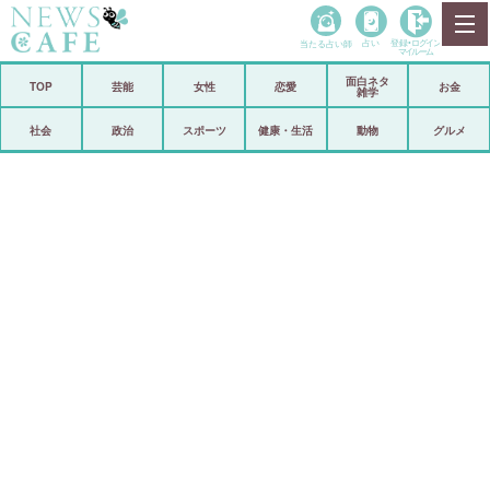
当たる占い師
占い
登録•
ログイン
マイルーム
面白ネタ
ホーム
TOP
芸能
女性
恋愛
お金
雑学
社会
政治
社会
政治
スポーツ
健康・生活
動物
グルメ
経済
海外
芸能
スポーツ
恋愛
ビックリ
コメントポスト
アリ／ナシ
リリース
ショップ
登録・ログイン/マイルーム