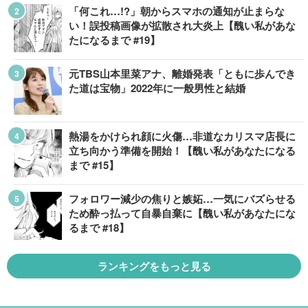
「何これ…!?」朝からスマホの通知が止まらな
い！誤投稿画像が拡散され大炎上【醜い私があな
たになるまで #19】
元TBS山本里菜アナ、離婚発表「ともに歩んでき
た道は宝物」2022年に一般男性と結婚
熱湯をかけられ顔に火傷…非道なカリスマ店長に
立ち向かう準備を開始！【醜い私があなたになる
まで #15】
フォロワー減少の焦りと嫉妬…一気にバズらせる
ため酔っ払って自暴自棄に【醜い私があなたにな
るまで #18】
ランキングをもっと見る