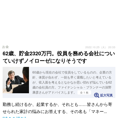
お金
2022.10.25（火） 20:33
62歳、貯金2320万円。役員を務める会社につい
ていけずノイローゼになりそうです
60歳から現在の会社で役員をしているものの、企業の方
針、体質が合わず、一刻も早く退職したいと考えている
が、収入面を考えるとなかなか思い切れず悩んでいる62
歳の会社員の方。ファイナンシャル・プランナーの深野
康彦さんがアドバイスします。
全 1 枚
拡大写真
勤務し続けるか、起業するか、それとも……皆さんから寄
せられた家計の悩みにお答えする、その名も「マネー...