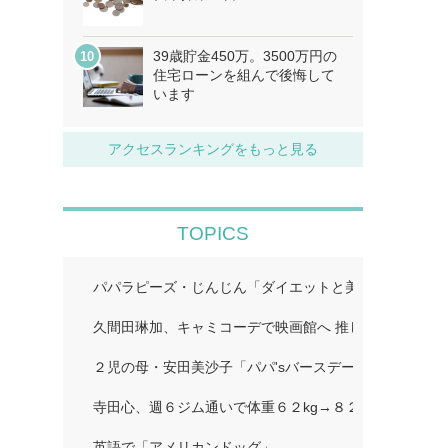
39歳貯金450万。3500万円の
住宅ローンを組んで後悔して
います
アクセスランキングをもっと見る
TOPICS
パパラピーズ・じんじん「ダイエットと美肌に超良い」
久間田琳加、キャミコーデで映画館へ 推し活ショット
２児の母・安田美沙子「パパ'sバースデー」…
寺田心、週６ジム通いで体重６２kg→８２kgに １１０k
英語で「アメリカンドッグ」…