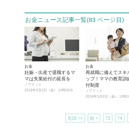
お金ニュース記事一覧(83 ページ目)
お金
お金
妊娠・出産で退職するマ
再就職に備えてスキ
マは失業給付の延長を
ップ！ママの教育訓
ノアドット
付制度
2018年3月2日（金） 12時33分
ノアドット
2018年3月2日（金） 12時
先頭 <<
前 <
73
74