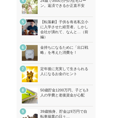
24歳で3500万円の住宅ロー
ン。返済できるか正直不安
【転落劇】子供を有名私立小
に入学させた経営者。しかし
会社が潰れて、なんと…（前
編）
金持ちになるために「出口戦
略」を考えた消費を！
定年後に充実して生きられる
人になるお金のヒント
50歳貯金1200万円。子ども3
人の学費と老後資金が心配
39歳独身、貯金は9万円で自
転車操業の日々…