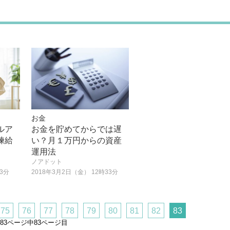
お金
ルア
お金を貯めてからでは遅
練給
い？月１万円からの資産
運用法
ノアドット
33分
2018年3月2日（金） 12時33分
75
76
77
78
79
80
81
82
83
83ページ中83ページ目