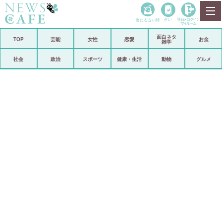
当たる占い師
占い
登録•
ログイン
マイルーム
面白ネタ
ホーム
TOP
芸能
女性
恋愛
お金
雑学
社会
政治
社会
政治
スポーツ
健康・生活
動物
グルメ
経済
海外
芸能
スポーツ
恋愛
ビックリ
コメントポスト
アリ／ナシ
リリース
ショップ
登録・ログイン/マイルーム