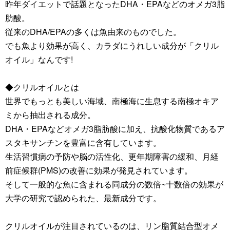
昨年ダイエットで話題となったDHA・EPAなどのオメガ3脂
肪酸。
従来のDHA/EPAの多くは魚由来のものでした。
でも魚より効果が高く、カラダにうれしい成分が「クリル
オイル」なんです!
◆クリルオイルとは
世界でもっとも美しい海域、南極海に生息する南極オキア
ミから抽出される成分。
DHA・EPAなどオメガ3脂肪酸に加え、抗酸化物質であるア
スタキサンチンを豊富に含有しています。
生活習慣病の予防や脳の活性化、更年期障害の緩和、月経
前症候群(PMS)の改善に効果が発見されています。
そして一般的な魚に含まれる同成分の数倍~十数倍の効果が
大学の研究で認められた、最新成分です。
クリルオイルが注目されているのは、リン脂質結合型オメ