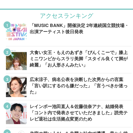
アクセスランキング
「MUSIC BANK」開催決定 2年連続国立競技場・
出演アーティスト後日発表
大食い女王・もえのあずき「ぴんくこーで」膝上
ミニワンピからスラリ美脚「スタイル良くて脚が
綺麗」「お人形さんみたい」
広末涼子、病名公表を決断した次男からの言葉
「言い訳にするのも嫌だった」「言うべきか迷っ
た」
レインボー池田直人＆佐藤佳奈アナ、結婚発表
「コント内で発表させていただきました」読売テ
レビ退社は生活拠点変更のため