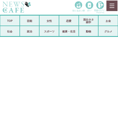
当たる占い師
占い
登録•
ログイン
マイルーム
面白ネタ
ホーム
TOP
芸能
女性
恋愛
お金
雑学
社会
政治
社会
政治
スポーツ
健康・生活
動物
グルメ
経済
海外
芸能
スポーツ
恋愛
ビックリ
コメントポスト
アリ／ナシ
リリース
ショップ
登録・ログイン/マイルーム