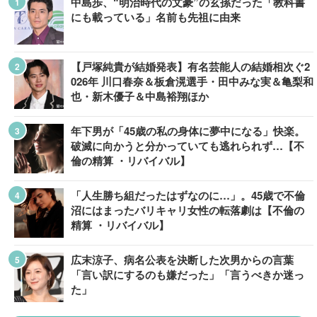
中島歩、“明治時代の文豪”の玄孫だった「教科書
にも載っている」名前も先祖に由来
【戸塚純貴が結婚発表】有名芸能人の結婚相次ぐ2
026年 川口春奈＆板倉滉選手・田中みな実＆亀梨和
也・新木優子＆中島裕翔ほか
年下男が「45歳の私の身体に夢中になる」快楽。
破滅に向かうと分かっていても逃れられず…【不
倫の精算 ・リバイバル】
「人生勝ち組だったはずなのに…」。45歳で不倫
沼にはまったバリキャリ女性の転落劇は【不倫の
精算 ・リバイバル】
広末涼子、病名公表を決断した次男からの言葉
「言い訳にするのも嫌だった」「言うべきか迷っ
た」