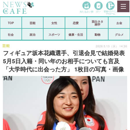
当たる占い師
占い
登録•
ログイン
マイルーム
面白ネタ
ホーム
TOP
芸能
女性
恋愛
お金
雑学
社会
政治
社会
政治
スポーツ
健康・生活
動物
グルメ
経済
海外
芸能
2026.5.13（水） 14:30
フィギュア坂本花織選手、引退会見で結婚発表
芸能
スポーツ
5月5日入籍・同い年のお相手についても言及
「大学時代に出会った方」 1枚目の写真・画像
恋愛
ビックリ
コメントポスト
アリ／ナシ
リリース
ショップ
登録・ログイン/マイルーム