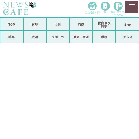
当たる占い師
占い
登録•
ログイン
マイルーム
面白ネタ
ホーム
TOP
芸能
女性
恋愛
お金
雑学
社会
政治
社会
政治
スポーツ
健康・生活
動物
グルメ
経済
海外
芸能
スポーツ
恋愛
ビックリ
コメントポスト
アリ／ナシ
リリース
ショップ
登録・ログイン/マイルーム