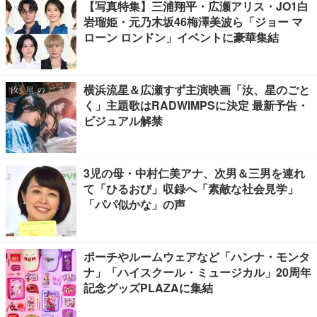
【写真特集】三浦翔平・広瀬アリス・JO1白
岩瑠姫・元乃木坂46梅澤美波ら「ジョー マ
ローン ロンドン」イベントに豪華集結
横浜流星＆広瀬すず主演映画「汝、星のごと
く」主題歌はRADWIMPSに決定 最新予告・
ビジュアル解禁
3児の母・中村仁美アナ、次男＆三男を連れ
て「ひるおび」収録へ「素敵な社会見学」
「パパ似かな」の声
ポーチやルームウェアなど「ハンナ・モンタ
ナ」「ハイスクール・ミュージカル」20周年
記念グッズPLAZAに集結