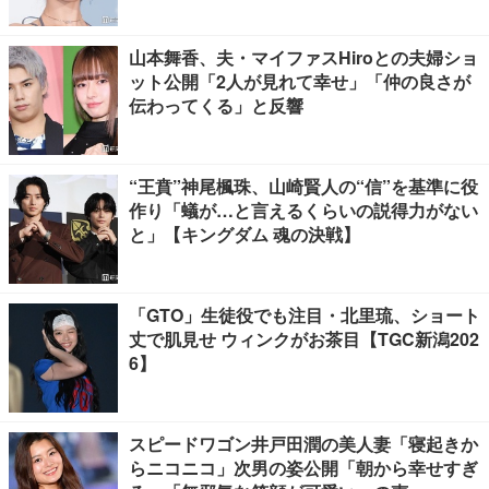
山本舞香、夫・マイファスHiroとの夫婦ショ
ット公開「2人が見れて幸せ」「仲の良さが
伝わってくる」と反響
“王賁”神尾楓珠、山崎賢人の“信”を基準に役
作り「蟻が…と言えるくらいの説得力がない
と」【キングダム 魂の決戦】
「GTO」生徒役でも注目・北里琉、ショート
丈で肌見せ ウィンクがお茶目【TGC新潟202
6】
スピードワゴン井戸田潤の美人妻「寝起きか
らニコニコ」次男の姿公開「朝から幸せすぎ