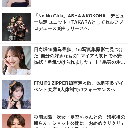
えた言葉とは【インタビュー連載Vol.1】
「No No Girls」ASHA＆KOKONA、デビュ
ー決定 ユニット・TAKARAとしてセルフプ
ロデュース楽曲リリースへ
日向坂46藤嶌果歩、1st写真集撮影で見つけ
た“自分の好きなもの” マイアミ初日で不安
払拭「勇気づけられました」【「果実の歩
幅」インタビュー】
FRUITS ZIPPER鎮西寿々歌、体調不良でイ
ベント欠席 6人体制でパフォーマンスへ
杉浦太陽、次女・夢空ちゃんとの「帰宅後の
団らん」ショット公開に「おめめクリクリ」