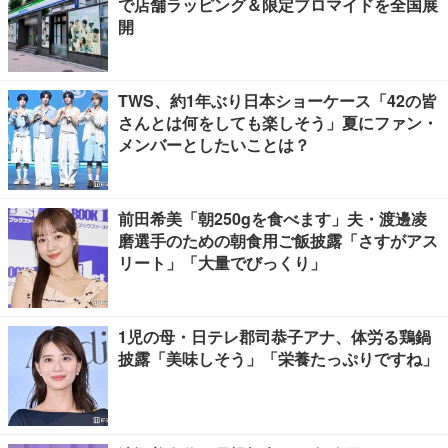
で店舗ラッピング＆限定ブロマイドを全国展
開
TWS、約1年ぶり日本ショーケース「42の皆
さんとは何をしても楽しそう」夏にファン・
メンバーとしたいことは？
前田希美「朝250gを食べます」夫・渡邊凌
磨選手のための朝食用ご飯披露「さすがアス
リート」「大量でびっくり」
1児の母・日テレ郡司恭子アナ、体労る鶏鍋
披露「美味しそう」「栄養たっぷりですね」