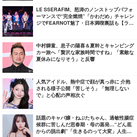
LE SSERAFIM、怒涛のノンストップパフォ
ーマンスで“完全燃焼”「かわだめ」チャレン
ジでFEARNOT魅了・日本満喫裏話も【ライ
ブレポート】
中村獅童、息子の陽喜＆夏幹とキャンピング
カー旅へ「贅沢な家族時間ですね」「素敵な
夏休みになりそう」と反響
人気アイドル、熱中症で顔が真っ赤に 介抱
される様子公開「苦しそう」「無理しない
で」と心配の声相次ぐ
話題のキャバ嬢・ねぶたちゃん、過敏性腸症
候群に苦しんだ思春期・母の蒸発…“どん底
からの脱出劇”「生きるのって大変」人生変