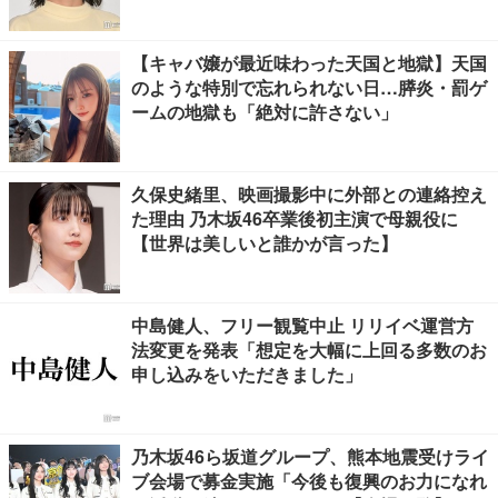
【キャバ嬢が最近味わった天国と地獄】天国
のような特別で忘れられない日…膵炎・罰ゲ
ームの地獄も「絶対に許さない」
久保史緒里、映画撮影中に外部との連絡控え
た理由 乃木坂46卒業後初主演で母親役に
【世界は美しいと誰かが言った】
中島健人、フリー観覧中止 リリイベ運営方
法変更を発表「想定を大幅に上回る多数のお
申し込みをいただきました」
乃木坂46ら坂道グループ、熊本地震受けライ
ブ会場で募金実施「今後も復興のお力になれ