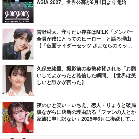
ASIA 2027」世界公募が8月1日より開始
曽野舜太、守りたい存在はM!LK「メンバー
全員が僕にとってのヒーロー」と語る理由
【「仮面ライダーゼッツ さよならのミッシ
ョン」インタビュー】
久保史緒里、撮影前の姿勢称賛される「お願
いしてよかったと確信した瞬間」【世界は美
しいと誰かが言った】
夜のひと笑い・いちえ、恋人・りょうと破局
涙ながらに決断の理由語る「ファンの人とか
家族に申し訳ない」2025年6月に復縁してい
た