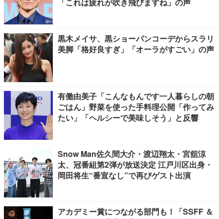
「これは疲れが吹き飛びますね」の声
黒木メイサ、黒ショーパンコーデからスラリ
美脚「格好良すぎ」「オーラがすごい」の声
有働由美子「こんなもんです一人暮らしの朝
ごはん」野菜を使った手料理公開「作ってみ
たい」「ヘルシーで美味しそう」と反響
Snow Man佐久間大介・渡辺翔太・宮舘涼
太、冠番組第2弾が放送決定 江戸川区出身・
岡田将生“番宣なし”で再びゲスト出演
アカデミー賞につながる部門も！「SSFF ＆