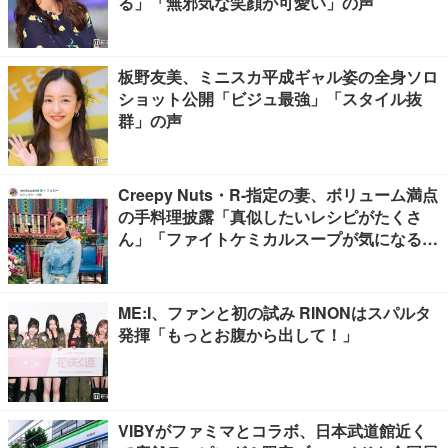
る」「無邪気な笑顔が可愛い」の声
板野友美、ミニスカ平成ギャル姿の全身ソロ
ショット公開「ビジュ最強」「スタイル抜
群」の声
Creepy Nuts・R-指定の妻、ボリューム満点
の手料理披露「真似したいレシピがたくさ
ん」「ファイトケミカルスープが気になる」
の声
ME:I、ファンと初の試み RINONはスパルタ
発揮「もっとお腹から出して！」
VIBYがファミマとコラボ、日本武道館近く