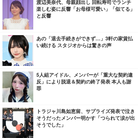
渡辺美奈代、母親顔出し 回転寿司でランチ
楽しむ姿に反響「お母様可愛い」「似てる」
と反響
あの「退去手続きができず…」3軒の家賃払
い続ける スタジオからは驚きの声
5人組アイドル、メンバーが「重大な契約違
反」により脱退＆契約の終了発表 本人も謝
罪
トラジャ川島如恵留、サプライズ発表で泣き
そうだったメンバー明かす「つられて涙が出
そうでした」