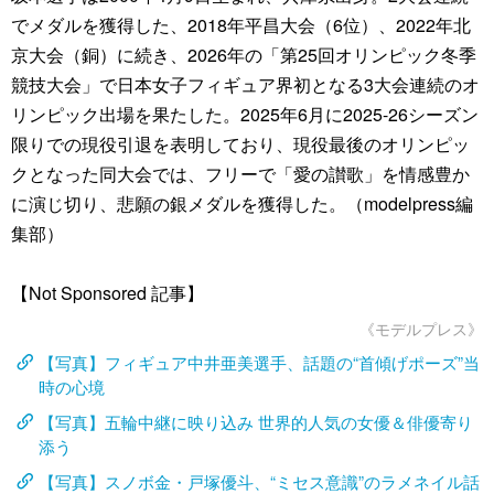
でメダルを獲得した、2018年平昌大会（6位）、2022年北
京大会（銅）に続き、2026年の「第25回オリンピック冬季
競技大会」で日本女子フィギュア界初となる3大会連続のオ
リンピック出場を果たした。2025年6月に2025-26シーズン
限りでの現役引退を表明しており、現役最後のオリンピッ
クとなった同大会では、フリーで「愛の讃歌」を情感豊か
に演じ切り、悲願の銀メダルを獲得した。（modelpress編
集部）
【Not Sponsored 記事】
《モデルプレス》
【写真】フィギュア中井亜美選手、話題の“首傾げポーズ”当
時の心境
【写真】五輪中継に映り込み 世界的人気の女優＆俳優寄り
添う
【写真】スノボ金・戸塚優斗、“ミセス意識”のラメネイル話