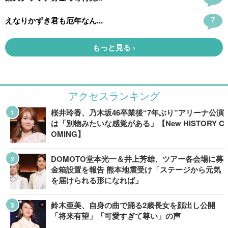
アクセスランキング
桜井玲香、乃木坂46卒業後“7年ぶり”アリーナ公演
は「別物みたいな感覚がある」【New HISTORY C
OMING】
DOMOTO堂本光一＆井上芳雄、ツアー各会場に募
金箱設置を報告 熊本地震受け「ステージから元気
を届けられる形になれば」
鈴木亜美、自身の曲で踊る2歳長女を顔出し公開
「将来有望」「可愛すぎて尊い」の声