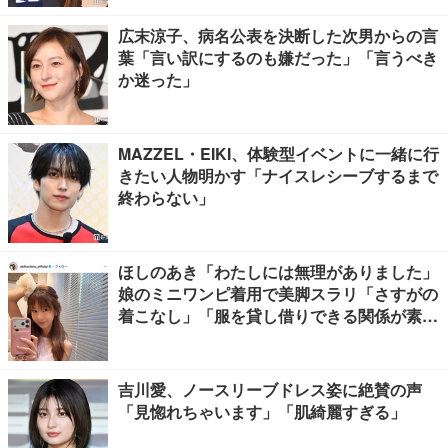
広末涼子、病名公表を決断した次男からの言
葉「言い訳にするのも嫌だった」「言うべき
か迷った」
MAZZEL・EIKI、体験型イベントに一緒に行
きたい人物明かす「ナイスレシーブするまで
終わらない」
ほしのあき「わたしには無理がありました」
娘のミニワンピ着用で美脚スラリ「さすがの
着こなし」「服を貸し借りできる関係が素
敵」と反響
吉川愛、ノースリーブドレス姿に絶賛の声
「見惚れちゃいます」「肌綺麗すぎる」