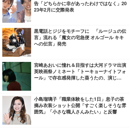
告「どちらかに非があったわけではなく」20
23年2月に交際発表
黒電話とジジをモチーフに 「ルージュの伝
言」流れる「魔女の宅急便 オルゴール キキ
への伝言」発売
宮崎あおいに憧れ＆目指すは大河ドラマ出演
英映画祭ノミネート「トーキョーナイトフォ
ール」で存在感発揮した葵うたの、演じ
た“孤独”に共感【注目の人物】
小島瑠璃子「職業体験をした1日」息子の茶
摘み衣装ショット公開「すごく楽しそうな雰
囲気」「小さな職人さんみたい」と反響