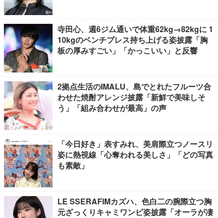
寺田心、週6ジム通いで体重62kg→82kgに 1
10kgのベンチプレス持ち上げる姿披露「胸
板の厚みすごい」「かっこいい」と反響
2拠点生活のIMALU、島でとれたフルーツ合
わせた焼酎アレンジ披露「新鮮で美味しそ
う」「組み合わせが最高」の声
「今日好き」表すみれ、美肩際立つノースリ
姿に熱視線「心奪われる美しさ」「どの写真
も素敵」
LE SSERAFIMカズハ、色白二の腕際立つ胸
元ざっくりキャミワンピ姿披露「オーラが凄