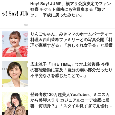
Hey! Say! JUMP、横アリ公演決定でファン
歓喜 チケット価格にも注目集まる「激ア
ツ」「平成に戻ったみたい」
りんごちゃん、みきママのホームパーティー
料理＆西山茉希ファミリーとの写真公開「料
理が豪華すぎる」「おしゃれ女子会」と反響
広末涼子「THE TIME,」で地上波復帰 今後
の芸能活動に言及「自分の弱い部分だったり
不甲斐なさを感じたことで…」
登録者数130万超美人YouTuber、ミニスカ
から美脚スラリ カジュアルコーデ披露に反
響「何頭身？」「スタイル良すぎて見惚れ
る」