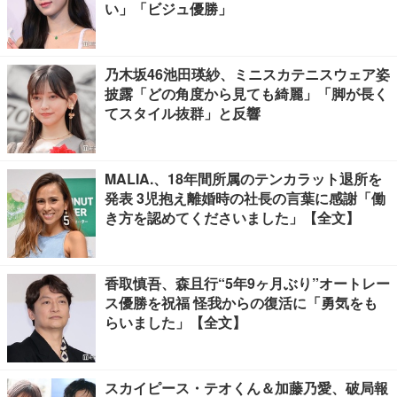
い」「ビジュ優勝」
乃木坂46池田瑛紗、ミニスカテニスウェア姿
披露「どの角度から見ても綺麗」「脚が長く
てスタイル抜群」と反響
MALIA.、18年間所属のテンカラット退所を
発表 3児抱え離婚時の社長の言葉に感謝「働
き方を認めてくださいました」【全文】
香取慎吾、森且行“5年9ヶ月ぶり”オートレー
ス優勝を祝福 怪我からの復活に「勇気をも
らいました」【全文】
スカイピース・テオくん＆加藤乃愛、破局報