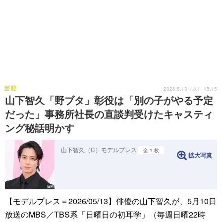
芸能
2026.5.13（水） 15:15
山下智久「野ブタ」彰役は「別の子がやる予定
だった」事務所社長の直談判受けたキャスティ
ング秘話明かす
山下智久（C）モデルプレス
全 1 枚
拡大写真
【モデルプレス＝2026/05/13】俳優の山下智久が、5月10日
放送のMBS／TBS系「日曜日の初耳学」（毎週日曜22時