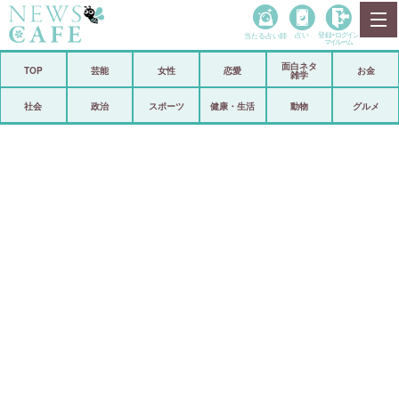
当たる占い師
占い
登録•
ログイン
マイルーム
面白ネタ
ホーム
TOP
芸能
女性
恋愛
お金
雑学
社会
政治
社会
政治
スポーツ
健康・生活
動物
グルメ
経済
海外
芸能
スポーツ
恋愛
ビックリ
コメントポスト
アリ／ナシ
リリース
ショップ
登録・ログイン/マイルーム