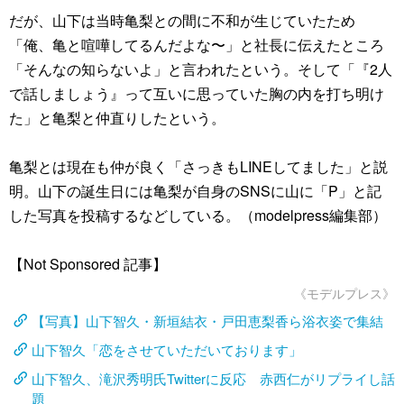
だが、山下は当時亀梨との間に不和が生じていたため
「俺、亀と喧嘩してるんだよな〜」と社長に伝えたところ
「そんなの知らないよ」と言われたという。そして「『2人
で話しましょう』って互いに思っていた胸の内を打ち明け
た」と亀梨と仲直りしたという。
亀梨とは現在も仲が良く「さっきもLINEしてました」と説
明。山下の誕生日には亀梨が自身のSNSに山に「P」と記
した写真を投稿するなどしている。（modelpress編集部）
【Not Sponsored 記事】
《モデルプレス》
【写真】山下智久・新垣結衣・戸田恵梨香ら浴衣姿で集結
山下智久「恋をさせていただいております」
山下智久、滝沢秀明氏Twitterに反応 赤西仁がリプライし話
題