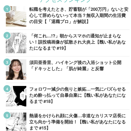
転職を考えたとき、貯蓄額が「200万円」ないと安
心して辞めらないって本当？無収入期間の生活費
の目安【「退職プロ」が解説】
「何これ…!?」朝からスマホの通知が止まらな
い！誤投稿画像が拡散され大炎上【醜い私があな
たになるまで #19】
須田亜香里、ハイキング後の入浴ショット公開
「ドキッとした」「肌が綺麗」と反響
フォロワー減少の焦りと嫉妬…一気にバズらせる
ため酔っ払って自暴自棄に【醜い私があなたにな
るまで #18】
熱湯をかけられ顔に火傷…非道なカリスマ店長に
立ち向かう準備を開始！【醜い私があなたになる
まで #15】