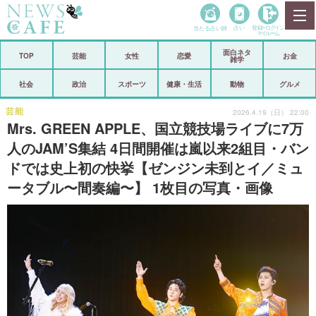
当たる占い師
占い
登録•
ログイン
マイルーム
面白ネタ
ホーム
TOP
芸能
女性
恋愛
お金
雑学
社会
政治
社会
政治
スポーツ
健康・生活
動物
グルメ
経済
海外
芸能
2026.4.19（日） 22:00
Mrs. GREEN APPLE、国立競技場ライブに7万
芸能
スポーツ
人のJAM’S集結 4日間開催は嵐以来2組目・バン
ドでは史上初の快挙【ゼンジン未到とイ／ミュ
恋愛
ビックリ
ータブル〜間奏編〜】 1枚目の写真・画像
コメントポスト
アリ／ナシ
リリース
ショップ
登録・ログイン/マイルーム