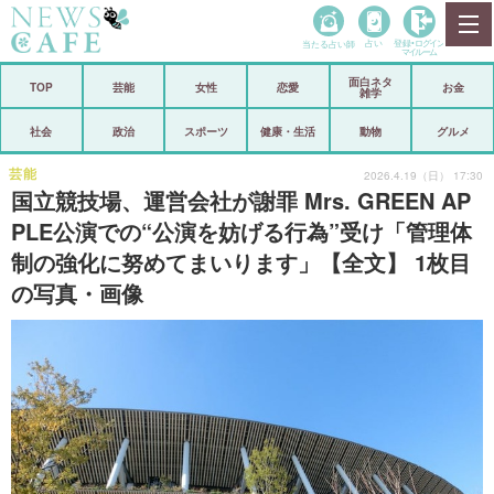
当たる占い師
占い
登録•
ログイン
マイルーム
面白ネタ
ホーム
TOP
芸能
女性
恋愛
お金
雑学
社会
政治
社会
政治
スポーツ
健康・生活
動物
グルメ
経済
海外
芸能
2026.4.19（日） 17:30
国立競技場、運営会社が謝罪 Mrs. GREEN AP
芸能
スポーツ
PLE公演での“公演を妨げる行為”受け「管理体
制の強化に努めてまいります」【全文】 1枚目
恋愛
ビックリ
の写真・画像
コメントポスト
アリ／ナシ
リリース
ショップ
登録・ログイン/マイルーム