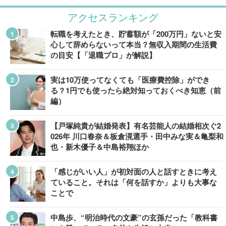
アクセスランキング
転職を考えたとき、貯蓄額が「200万円」ないと安
心して辞めらないって本当？無収入期間の生活費
の目安【「退職プロ」が解説】
実は10万使ってなくても「医療費控除」ができ
る？1円でも使ったら絶対知っておくべき知恵（前
編）
【戸塚純貴が結婚発表】有名芸能人の結婚相次ぐ2
026年 川口春奈＆板倉滉選手・田中みな実＆亀梨和
也・新木優子＆中島裕翔ほか
「感じがいい人」が初対面の人と話すときに考え
ていること。それは「何を話すか」よりも大事な
ことで
中島歩、“明治時代の文豪”の玄孫だった「教科書