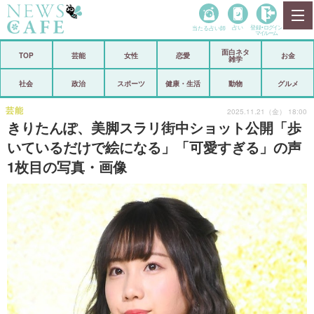
当たる占い師
占い
登録•
ログイン
マイルーム
面白ネタ
ホーム
TOP
芸能
女性
恋愛
お金
雑学
社会
政治
社会
政治
スポーツ
健康・生活
動物
グルメ
経済
海外
芸能
2025.11.21（金） 18:00
きりたんぽ、美脚スラリ街中ショット公開「歩
芸能
スポーツ
いているだけで絵になる」「可愛すぎる」の声
1枚目の写真・画像
恋愛
ビックリ
コメントポスト
アリ／ナシ
リリース
ショップ
登録・ログイン/マイルーム