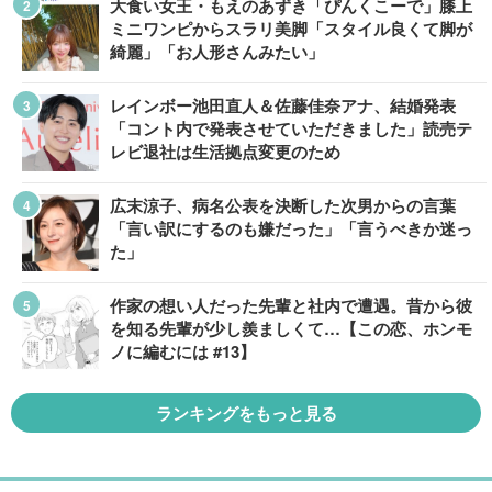
大食い女王・もえのあずき「ぴんくこーで」膝上
ミニワンピからスラリ美脚「スタイル良くて脚が
綺麗」「お人形さんみたい」
レインボー池田直人＆佐藤佳奈アナ、結婚発表
「コント内で発表させていただきました」読売テ
レビ退社は生活拠点変更のため
広末涼子、病名公表を決断した次男からの言葉
「言い訳にするのも嫌だった」「言うべきか迷っ
た」
作家の想い人だった先輩と社内で遭遇。昔から彼
を知る先輩が少し羨ましくて…【この恋、ホンモ
ノに編むには #13】
ランキングをもっと見る