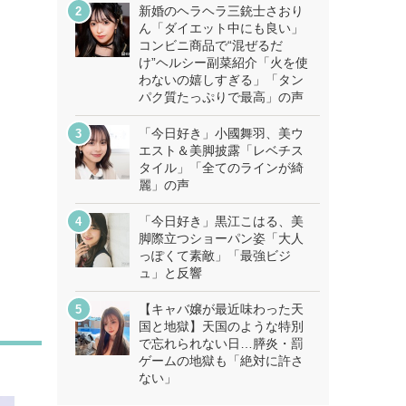
新婚のヘラヘラ三銃士さおり
ん「ダイエット中にも良い」
コンビニ商品で“混ぜるだ
け”ヘルシー副菜紹介「火を使
わないの嬉しすぎる」「タン
パク質たっぷりで最高」の声
「今日好き」小國舞羽、美ウ
エスト＆美脚披露「レベチス
タイル」「全てのラインが綺
麗」の声
「今日好き」黒江こはる、美
脚際立つショーパン姿「大人
っぽくて素敵」「最強ビジ
ュ」と反響
【キャバ嬢が最近味わった天
国と地獄】天国のような特別
で忘れられない日…膵炎・罰
ゲームの地獄も「絶対に許さ
ない」