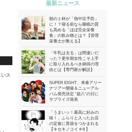
最新ニュース
朝の１杯が「熱中症予防」
に！？寝る前なら睡眠の質
も高める「ほぼ完全栄養
食」の飲み物とは？【管理
栄養士が教える】
「牛乳は太る」は間違いだ
った？更年期女性こそ上手
に取り入れるべき納得の理
由とは【専門家が解説】
しいス
SUPER EIGHT、来春アリー
ナツアー開催＆ニューアル
バム発売決定 “超八”の日に
サプライズ発表
「うまいッ！最高に好みの
味！」ふらりと入ったお店
の定食に胃袋をつかまれる
【キセキノコイ #８】