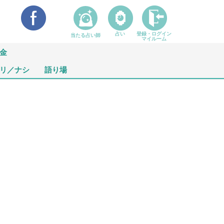
占い
登録・ログイン
当たる占い師
マイルーム
金
リ／ナシ
語り場