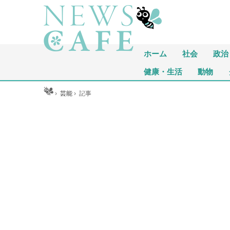
ホーム
社会
政治
健康・生活
動物
ホーム
›
芸能
›
記事