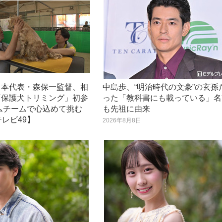
日本代表・森保一監督、相
中島歩、“明治時代の文豪”の玄孫
「保護犬トリミング」初参
った「教科書にも載っている」名
ムチームで心込めて挑む
も先祖に由来
テレビ49】
2026年8月8日
日