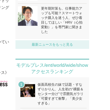
クトッ
リング
更年期対策も、仕事能力ア
ップも可能？スマートウォ
ッチ購入を迷う人、ぜひ着
目してほしい「HRV（心拍
変動）」を専門家に聞きま
した
いてい
最新ニュースをもっと見る
モデルプレス/ent/world/wide/show
アクセスランキング
レス》
仮面高校生の妹で話題・すな
ずりかりん、人生初の“裸眼＆
センター分け”で雰囲気ガラリ
「可愛すぎて衝撃」「美少女
すぎる」