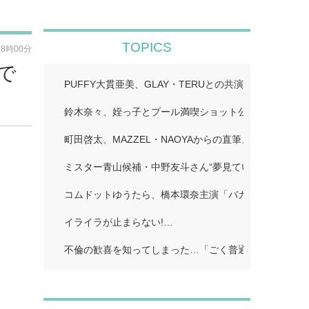
TOPICS
18時00分
で
PUFFY大貫亜美、GLAY・TERUとの共演ショット公
鈴木奈々、姪っ子とプール満喫ショット公開「仲良しす
町田啓太、MAZZEL・NAOYAからの直筆メッセージ付
ミスター青山候補・中野友斗さん“夢見ていた賞受賞に感
コムドットゆうたら、橋本環奈主演「バカンスの法則」
イライラが止まらない!…
不倫の歓喜を知ってしまった…「ごく普通の主婦」…