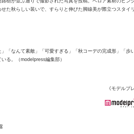
街路樹が並ぶ通りで撮影された写真を投稿。ベロア素材のピン
わせた秋らしい装いで、すらりと伸びた脚線美が際立つスタイ
た」「なんて素敵」「可愛すぎる」「秋コーデの完成形」「歩
。（modelpress編集部）
《モデルプ
露