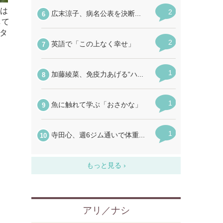
夢は
して
タ