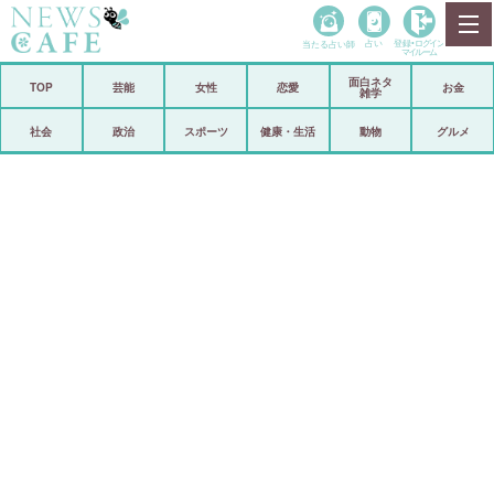
当たる占い師
占い
登録•
ログイン
マイルーム
面白ネタ
ホーム
TOP
芸能
女性
恋愛
お金
雑学
社会
政治
社会
政治
スポーツ
健康・生活
動物
グルメ
経済
海外
芸能
スポーツ
恋愛
ビックリ
コメントポスト
アリ／ナシ
リリース
ショップ
登録・ログイン/マイルーム