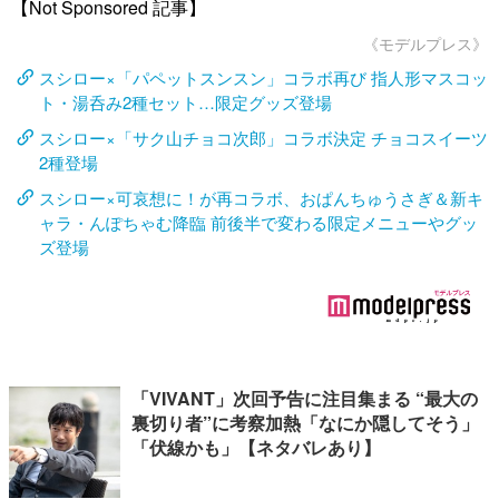
【Not Sponsored 記事】
《モデルプレス》
スシロー×「パペットスンスン」コラボ再び 指人形マスコッ
ト・湯呑み2種セット…限定グッズ登場
スシロー×「サク山チョコ次郎」コラボ決定 チョコスイーツ
2種登場
スシロー×可哀想に！が再コラボ、おぱんちゅうさぎ＆新キ
ャラ・んぽちゃむ降臨 前後半で変わる限定メニューやグッ
ズ登場
「VIVANT」次回予告に注目集まる “最大の
裏切り者”に考察加熱「なにか隠してそう」
「伏線かも」【ネタバレあり】