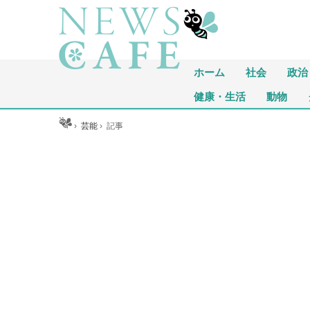
ホーム
社会
政治
健康・生活
動物
ホーム
›
芸能
›
記事