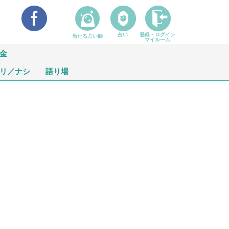
占い
登録・ログイン
当たる占い師
マイルーム
金
リ／ナシ
語り場