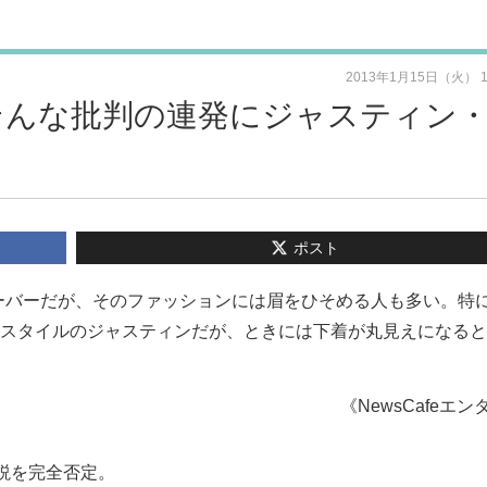
2013年1月15日（火） 
そんな批判の連発にジャスティン
ポスト
ーバーだが、そのファッションには眉をひそめる人も多い。特
"スタイルのジャスティンだが、ときには下着が丸見えになる
《NewsCafeエン
説を完全否定。