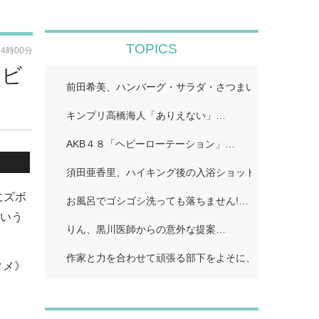
TOPICS
14時00分
・ビ
前田希美、ハンバーグ・サラダ・さつまいものカナッペ
キンプリ高橋海人「ありえない」…
AKB４８「ヘビーローテーション」…
須田亜香里、ハイキング後の入浴ショット公開「ドキッ
にズボ
お風呂でゴシゴシ洗っても落ちません!…
という
りん、黒川医師からの意外な提案…
作家と力を合わせて頑張る部下をよそに、上司は陰で悪
タメ》