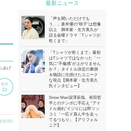
最新ニュース
「声を聞いただけでも
う…」蒼井優の“咲子”は想像
以上 脚本家・生方美久が
語る金曜ドラマ「Tシャツが
乾くまで」
「Tシャツが乾くまで」最初
はTシャツではなかった「一
気に“不倫感”が上がりません
か？」タイトル決定の裏側
＆物語に仕掛けたユニーク
な視点【脚本家・生方美久
氏インタビュー】
Snow Man深澤辰哉、有田哲
平とのテンポに手応え “アイ
ドル崩れ”イジりには即ツッ
コミ「一応ド真ん中を走っ
てるつもり」【アリフォル
ニア】