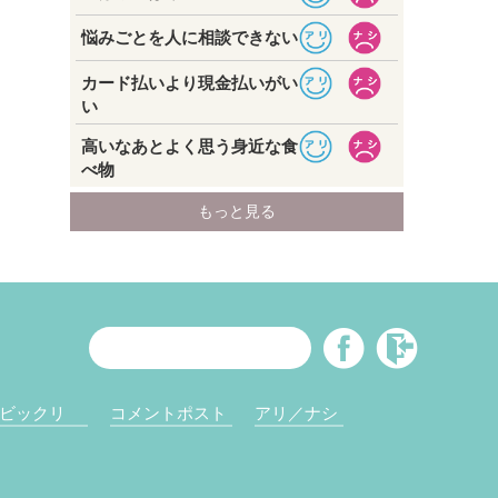
ビックリ
コメントポスト
アリ／ナシ