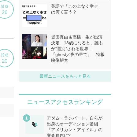
英語で「この上なく幸せ」
は何て言う？
堀田真由＆高橋一生が出演
決定 18歳になると、誰も
が“選別”される世界…
『ghost／夜の果て』 特報
映像解禁
最新ニュースをもっと見る
ニュースアクセスランキング
アダム・ランバート、自らが
出身のオーディション番組
『アメリカン・アイドル』の
審査員席に?