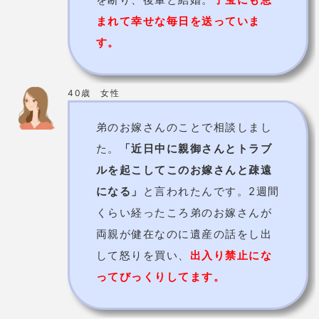
嬉野市エリア
中尾宗倫先生【元祖忍者村 嬉野温泉 肥前
夢街道 辻占い】
隠れファン多し！リピーター率の高い手
相占い
！