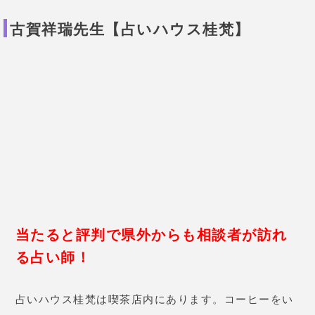
古賀祥瑞先生【占いハウス桂梵】
当たると評判で県外からも相談者が訪れ
る占い師
！
占いハウス桂梵は喫茶店内にあります。コーヒーをい
ただくだけでもOK!
鑑定歴40年以上のベテラン占い師・古賀祥瑞先生が行
ってくれます。
占いの価格も1,000円からとリーズナブル！当たるだ