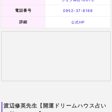
渡辺修英先生は地元テレビやラジオ番組などのメディ
ア出演をされています！
恋愛や結婚、金銭や不妊、転職、家庭問題といった相
談に強い先生です
。
また子宝や安産祈願、学業や金運などに関する祈願や
成就、恋愛の白魔術といったものまで駆使できるの
で、
相談の際には祈願や白魔術をお願いしちゃいまし
ょう！
渡辺修英先生の口コミ
28歳 女性
子なし・バツ1で最近職場で好きな