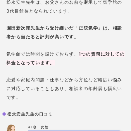
鑑定後は事故やケガがピタリと止
まりました。
24歳 女性
片思いの人がいてどうしても諦め
きれずに相談。
相性は良いと言わ
れ彼と幸せになれる指導をお願い
したんです。
その後1ヵ月くらい経
った頃、友人経由で片思いの人と
話すことができ、
2ヵ月後に付き合
うことになりました！