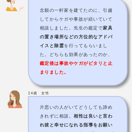
松永安生先生【気学館】の基本情報
占術
気学/姓名判断/家相/方位
価格
5,000円～
予約の取りにくさ
やや取りにくい
佐賀市駅前中央2丁目2-10アビタ
住所
シオン神野1001号
電話番号
0952-37-8166
詳細
公式HP