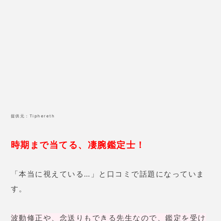
「本当に視えている…」と口コミで話題になっていま
す。
波動修正や、念送りもできる先生なので、鑑定を受け
るだけで状況が好転。
是非、相談してみてくださいね。
孔雀先生の口コミ
28歳 女性
出会い系アプリで知り合った彼
と、連絡が取れなくなり、先生に
相談しました。「ブロックされて
いるわけではないみたい。アプリ