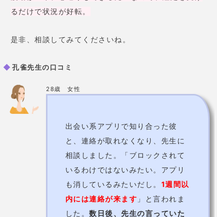
も消しているみたいだし。
1週間以
内には連絡が来ます
」と言われま
した。
数日後、先生の言っていた
通り彼から連絡が。しかもアプリ
のことを聞いたら、本当に消して
いたみたいで…！
驚きです。
32歳 女性
復縁について相談しました。「
彼
から連絡が来るように、波動修正
しておきますね
」と言われた、
鑑
定中にまさかの彼から連絡が！
「彼、今付き合っている人がいな