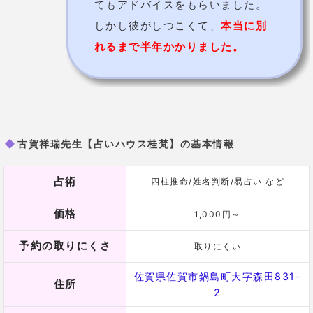
古賀祥瑞先生【占いハウス桂梵】の基本情報
占術
四柱推命/姓名判断/易占い など
価格
1,000円～
予約の取りにくさ
取りにくい
佐賀県佐賀市鍋島町大字森田831-
住所
2
電話番号
0952-30-7505
詳細
公式HP