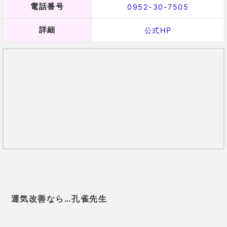
運気改善なら…孔雀先生
提供元：
Tiphereth
時期まで当てる、凄腕鑑定士！