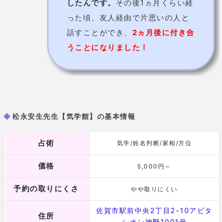
渡辺修英先生【開運ドリームハウス占い
の館ソロモン】
鑑定歴35年の大ベテラン！祈願・成就が
得意な占い師！