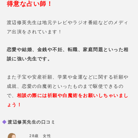
することができびっくりしていま
す。
渡辺修英先生【開運ドリームハウス占いの館ソロモン】の
基本情報
占術
四柱推命/霊視/霊感/姓命鑑定
価格
3000円
予約の取りにくさ
取りにくい
住所
佐賀県佐賀市呉服元町7-13
電話番号
0952-41-2356