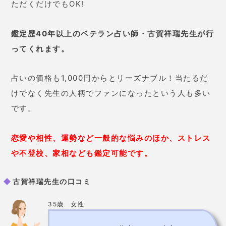
けでなく先生の人柄でファンになったという人も多い
です。
恋愛や相性、運勢など一般的な悩みのほか、ストレス
や不登校、家相なども鑑定可能です
。
古賀祥瑞先生の口コミ
35歳 女性
ハンドメイド作家として独立した
のですが、売上がでず相談しまし
た。先生は
「独立するのはちょっ
と早かった。でも2ヵ月もすれば運
気が上がる」
と言われました。
2ヵ
月後に大きなイベントに参加して