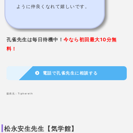
松永安生先生【気学館】
三代目館長！1日体験気学教室が人気！
松永安生先生は、お父さんの名前を継承して気学館の
3代目館長となられています。
園田新次郎先生から受け継いだ「正統気学」は、相談
者から当たると評判が高いです
。
気学館では時間を設けておらず、
1つの質問に対しての