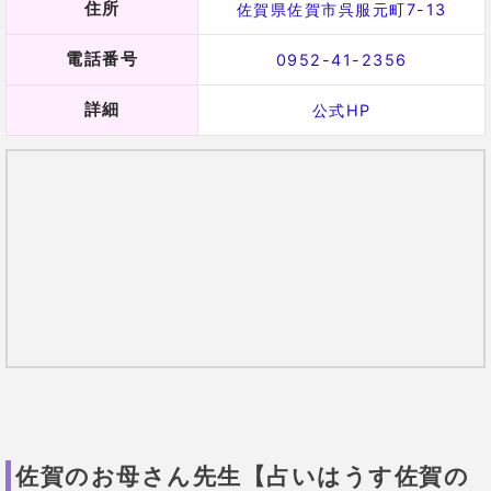
中でも得意としているのは結婚相談なので、
結婚に関
する悩みがある人にオススメ！
佐賀のお母さん先生の口コミ
31歳 女性
結婚相談所で出会った人と告白し
てきた職場の後輩と、どちらを選
ぶかで迷っていました。
先生は
「職場の後輩との結婚の方が幸せ
になれる」と。
結婚相談所の相手
を断り、後輩と結婚。
子宝にも恵
まれて幸せな毎日を送っていま
す。