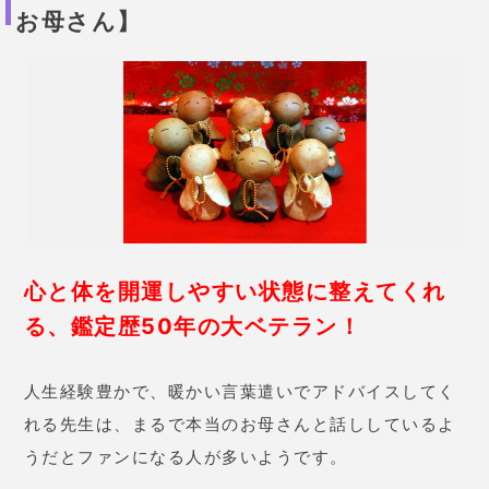
40歳 女性
弟のお嫁さんのことで相談しまし
た。
「近日中に親御さんとトラブ
ルを起こしてこのお嫁さんと疎遠
になる」
と言われたんです。2週間
くらい経ったころ弟のお嫁さんが
両親が健在なのに遺産の話をし出
して怒りを買い、
出入り禁止にな
ってびっくりしてます。