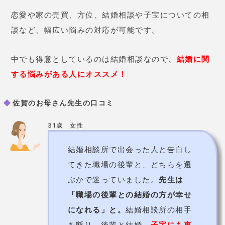
佐賀のお母さん先生【占いはうす佐賀のお母さん】の基本
情報
占術
姓名判断/手相/人相
価格
3,000円（30分）～
予約の取りにくさ
取りにくい
住所
佐賀県佐賀市兵庫南3丁目7-431
電話番号
090-6422-4360
詳細
参照HP