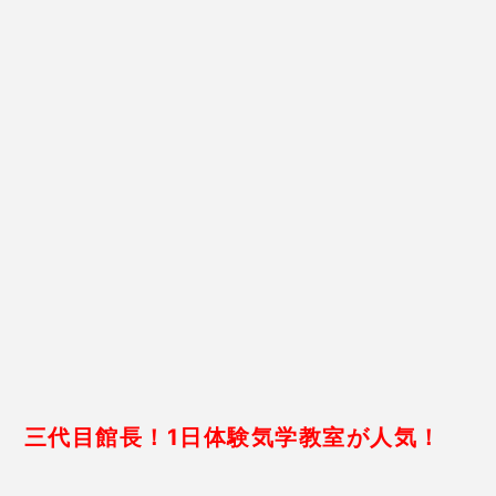
料金となっています。
恋愛や家庭内問題・仕事などから方位など幅広い悩み
に対応していることもあり、相談者の年齢層も幅広い
です。
松永安生先生の口コミ
41歳 女性
念願の一軒家を建てたのに、引越
してからケガや事故が続いていて
相談しました。先生の鑑定で
家具
の置き場所などの方位的なアドバ
イスと除霊
を行ってもらいまし
た。どちらも効果があったのか、