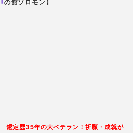
人ができたんだけど告白する勇気
がなくて。先生には
「相性は良い
ようです」と言われたので恋愛の
白魔術をお願いしました。
そのお
かげなのか、段々と関係が進展し
ていき
2ヵ月後に付き合うことにな
りました！
34歳 女性
結婚3年目ですが、不妊治療してい
ても子どもに恵まれず相談しまし
た。鑑定では特に問題はないと言
われ、
子宝成就をお願いしまし
た。
その後半年くらいで自然妊娠