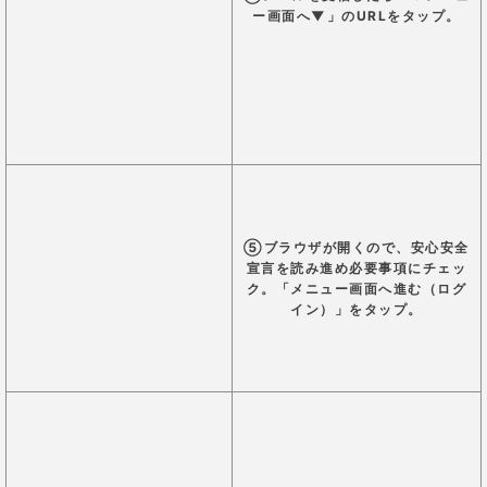
コンビニ決済が可能なので、クレジットカードを所有
していない人でも利用可能なのは嬉しいですね！
後払いも可能ですが、
前払いの方が購入できる金額の
幅が広いので、前払いがおすすめです。
スピリチュアルの扉を利用する上での注意点
・鑑定依頼をしていない先生からメールが届く
「
スピリチュアルの扉」に登録すると、鑑定依頼をし
ていない先生からメールが届くことがあります
。
これは「リーディングメッセージ」という施術のひと