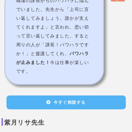
今すぐ相談する
紫月リサ先生
鑑定料金
180pt/通
使用占術
タロット/ルーンなど
得意な相談内容
お悩み、願い全般
占い師の特徴
人柄や今後の展開を見抜くのが得意な鑑定士
！