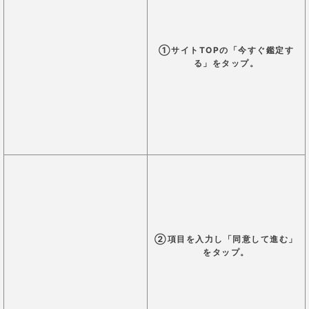
「スピリチュアルの扉」では、
先生や相談内容に関わ
らず、メール一通につき一律180pt(1,800円)
という
金額設定になっています。
鑑定料金が先生や占術などで変わらないのは、わかり
やすくて良いですね。
ポイントは料金表に記載されている金額での購入が購
入可能です。
料金表(前払い)
2,000円
200pt