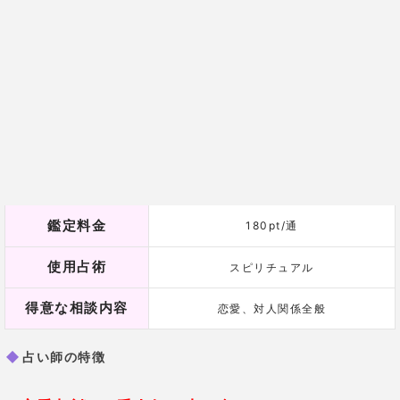
鑑定料金
180pt/通
使用占術
スピリチュアル
得意な相談内容
恋愛、対人関係全般
占い師の特徴
恋愛相談で1番人気の占い師！
実結先生は「真実を知る」ことを大切にしている鑑定
士です。
どんな悩みも真実を知らなければ間違った解決策を選