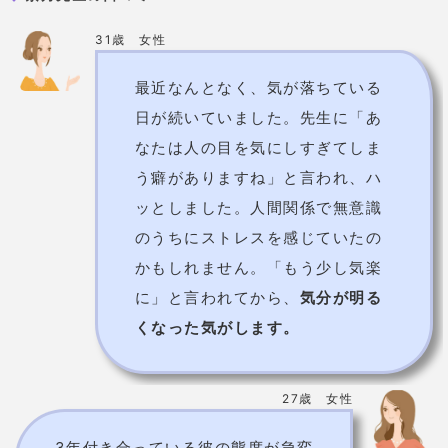
どこかで彼をほっておいても良い
と思っていなかった？」と言わ
れ、考え直しました。3年という期
間に甘えていたのかもしれませ
ん。彼と話し合い、今は付き合っ
た頃みたいにラブラブです！
今すぐ相談する
芽衣靖臣先生
鑑定料金
180pt/通