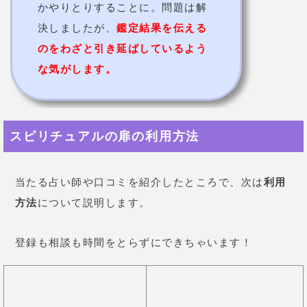
⑤
ブラウザが開くので、安心安全宣言を読み進め
必要
事項にチェック。
「メニュー画面へ進む（ログイ
ン）」をタップ。
⑥TOPページへ。鑑定してもらいたい先生をタップ。
⑦先生のプロフィール写真の下部にある「この先生に
相談」をタップ。
⑧相談内容を入力後「入力内容を確認する」をタッ
プ。
確認したら「この内容で相談する」をタップ。
⑨メールの送信完了。
通常24時間以内(先生がお休み
の場合は48時間以内)に先生から返信が来ます。
スピリチュアルの扉の利用料金