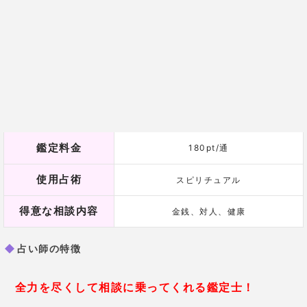
なかなか現状から抜け出せない、先が見えない難しい
状況でも頼りになる先生なので、現状を打破したいと
いう方におすすめですよ。
芽衣先生の口コミ
27歳 女性
転職に行き詰まり、悩んでいまし
た。自分に向いていることがわか
らず、先生に相談したところ「あ
なたは本来、喋るのが好きなは
ず。向いている事でもあるので、
営業の仕事などが向いています
よ」と言われました。そのあとす