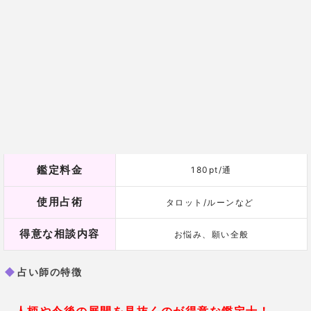
紫月リサ先生はタロットやルーンといった卜術（ぼく
じゅつ）を得意とする占い師で、
相談者の人柄や今後
を見抜く能力にたけています
。
本人すら知らない部分も見抜くことも多く、
「自分の
知らない部分を知ることができた」、「気を付けるべ
きことを知り、状況が一転した」
などといった口コミ
が寄せられています。
自分自身についてもっとよく知り状況を変えていきた
い、今後の展開を知りたいという方におすすめな先生
です。
紫月先生の口コミ
31歳 女性