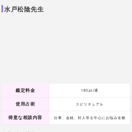
使用占術
スピリチュアル
得意な相談内容
仕事、金銭、対人等を中心にお悩み全般
占い師の特徴
仕事・金銭や離婚相談で人気の高い鑑定士
！
水戸松陰先生は海外での占い修行経験のある占い師
で、好奇心旺盛で何事にも挑戦するスタイルで、
ご自
身の過去の経験と知識から仕事や借金・対人・離婚関
係と幅広い悩みに対応可能。
若い先生ですが相談者からは「しっかりしていて頼れ
る」「お医者さんみたい」といった口コミが寄せられ
ています。