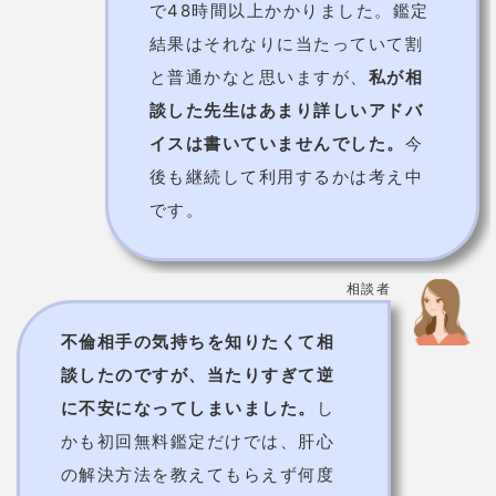
当たる占い師や口コミを紹介したところで、次は
利用
方法
について説明します。
登録も相談も時間をとらずにできちゃいます！
①サイトTOPの「今すぐ鑑定する」をタップ。
②項目を入力し「同意して進む」をタップ。
③
登録内容を確認し
「この内容で占う」ボタンをタッ
プ。
登録したメールアドレスにスピリチュアルの扉か
らメールが届きます。
④メールを受信したら「▼メニュー画面へ▼」のURL
をタップ。