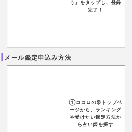
値段が変動しないのは、わかりやすくて良いですね。
支払い方法
銀行振込/クレジットカード/コンビニ決済/ウェブマネ
ー決済/楽天ペイ/Yahoo!ウォレット決済
「ココロの泉」では、様々な決済方法が利用可能で
す。
クレジットカードがない人でも利用可能なのは嬉しい
ですね！
後払いも可能ですが、
前払いの方が購入できる金額の