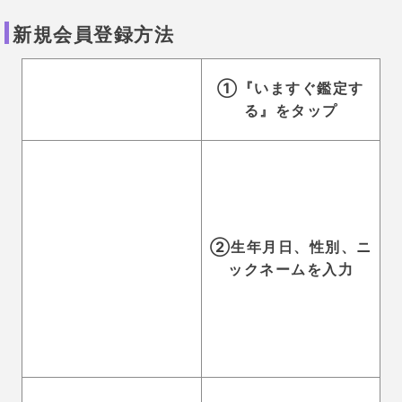
たら『この内容で占
う』をタップし、登録
完了！
メール鑑定申込み方法
①ココロの泉トップペ
ージから、ランキング
や受けたい鑑定方法か
ら占い師を探す
②ご希望の占い師のプ
ロフィールを開く
③『この占い師に
相談する』をタッ
プし、相談内容を