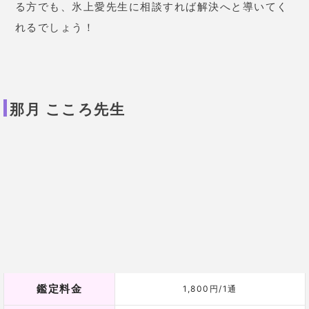
る方でも、氷上愛先生に相談すれば解決へと導いてく
れるでしょう！
那月 こころ先生
鑑定料金
1,800円/1通
使用占術
タロット
得意な相談内容
恋愛/復縁/開運/運命の相手/対人不安/など
沢山の奇跡を起こしてきたタロット占い師