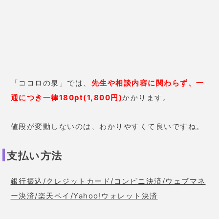
ォレット決済
運営歴
2010年〜
運営会社
株式会社アシスト
東京都港区六本木2-2-8 ヒューリック六本木2
住所
丁目ビル3F
〜まとめ〜
ココロの泉は、
いつでもどこでも24時間365日好きな
時に、鑑定してもらうことができます。
対面鑑定が苦手な方もメール占いなので、気軽に悩み
を相談することができ、在籍している占い師は敏腕占
い師ばかりです！