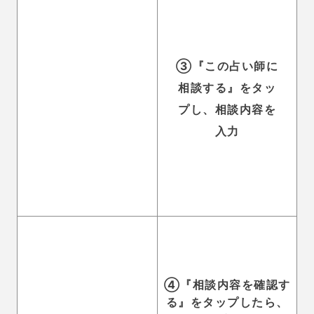
ど、詳しく入力し送信すると良いでしょう。
初回鑑定が無料の特典があるので、とてもお得に占っ
てもらうことができます。
・退会時に保有するポイントが消える
ココロの泉は、一度購入したポイントに有効期限はな
く、いつでも使うことができます。
しかし、注意しなければいけないのは退会する時で
す。
1度退会してしまうと、保有しているポイントは全て消
えてしまいます。