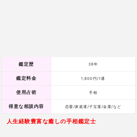
使用占術
手相
得意な相談内容
恋愛/家庭運/子宝運/金運/など
人生経験豊富な癒しの手相鑑定士
岡陽介先生は、度重なる対人トラブルで、人生に絶望
していた30代半ばに出会った一人の手相占い師に救わ
れ、現在の道を選ばれました。
自分自身の経験から相手の気持ちを読み取ることが得
意で、親身になって話を聞き、相談者を幸せへと導い
てくれます。
「手相にはその人の人生そのものが表れる」という持
論で、
今までの人生を読み解き、これからの人生に光