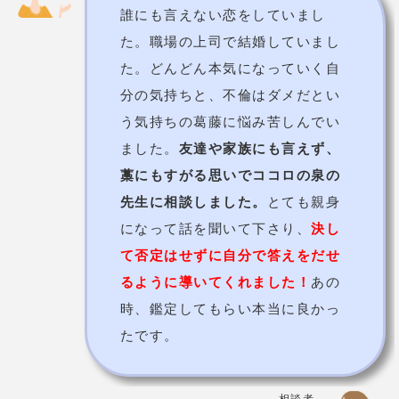
るように導いてくれました！
あの
時、鑑定してもらい本当に良かっ
たです。
相談者
夫と結婚して10年、喧嘩が絶えな
くなっていました。
子供の前でも
喧嘩をするようになり、家族の雰
囲気は最悪でした。
このままでは
いけないと、メールで鑑定できる
ココロの泉に相談しました。
先生
は、私の全ての悩みを聞き、理解
してくれました。
的確なアドバイ
スも頂き、夫との関係も少しずつ