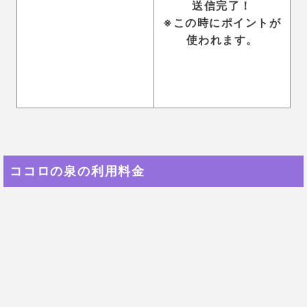
もう一度登録した時には、そのポイントは使えませ
ん。
退会する前にポイントが残っていないか確認してか
ら、退会するようにしましょう！
ココロの泉の運営会社情報
利用者数
非公開
占い師数
35名以上
鑑定料金
鑑定：1通/1800円
クレジットカード決済、コンビニ決済、銀行振
支払い方法
込、ウェブマネー決済、楽天ペイ、Yahoo!ウ