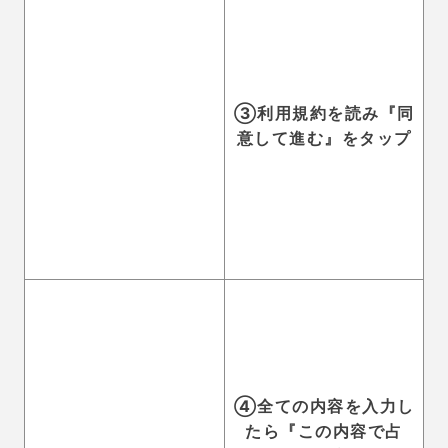
入力
④『相談内容を確認す
る』をタップしたら、
送信完了！
※この時にポイントが
使われます。
ココロの泉の利用料金
「ココロの泉」では、
先生や相談内容に関わらず、一
通につき一律180pt(1,800円)
かかります。