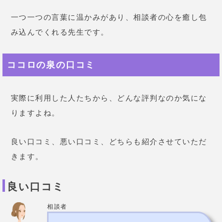
きます。
良い口コミ
相談者
誰にも言えない恋をしていまし
た。職場の上司で結婚していまし
た。どんどん本気になっていく自
分の気持ちと、不倫はダメだとい
う気持ちの葛藤に悩み苦しんでい
ました。
友達や家族にも言えず、
藁にもすがる思いでココロの泉の
先生に相談しました。
とても親身
になって話を聞いて下さり、
決し
て否定はせずに自分で答えをだせ