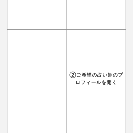
幅が広いため、前払いがおすすめ
です。
ココロの泉を利用する上での注意点
・相談内容を1回でできるだけ細かく書く
ココロの泉は、1通：180ポイント（1800円）と鑑定
料金が一律です。
占い師によって料金が変わることがないので、
1通にど
れだけ自分の相談内容を細かく書くことができるのか
が重要になってきます。
例えば、元彼との復縁の相談なら、元彼の年齢や出会
い、なぜ別れることになったのか、今の二人の関係な