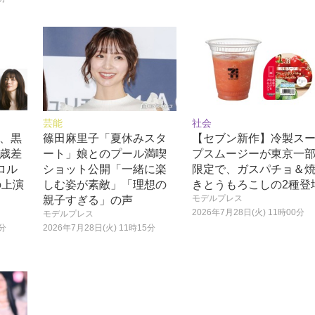
芸能
社会
昇、黒
篠田麻里子「夏休みスタ
【セブン新作】冷製ス
0歳差
ート」娘とのプール満喫
プスムージーが東京一
ロル
ショット公開「一緒に楽
限定で、ガスパチョ＆
の上演
しむ姿が素敵」「理想の
きとうもろこしの2種登
モデルプレス
親子すぎる」の声
2026年7月28日(火) 11時00分
モデルプレス
5分
2026年7月28日(火) 11時15分