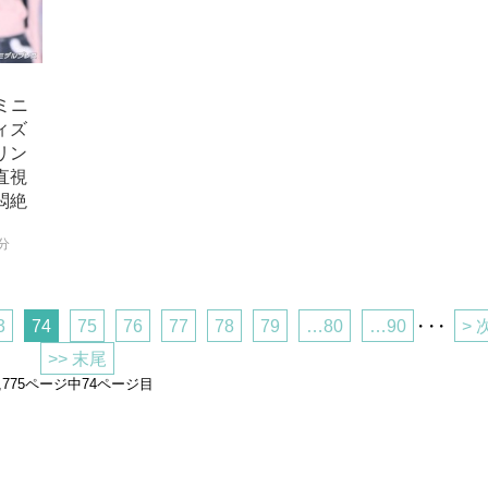
ミニ
ィズ
リン
直視
悶絶
0分
3
74
75
76
77
78
79
…80
…90
・・・
> 
>> 末尾
4,775ページ中74ページ目