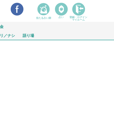
占い
登録・ログイン
当たる占い師
マイルーム
金
リ／ナシ
語り場