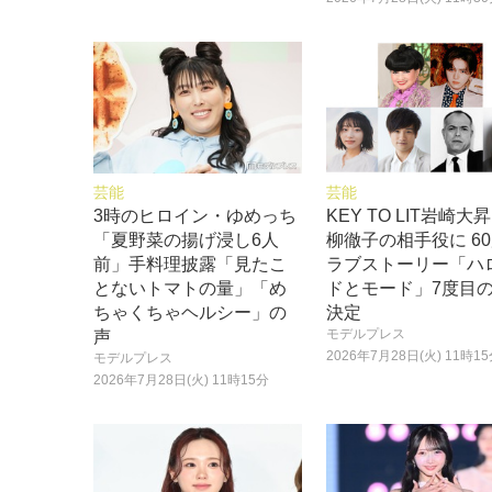
芸能
芸能
3時のヒロイン・ゆめっち
KEY TO LIT岩崎大
「夏野菜の揚げ浸し6人
柳徹子の相手役に 6
前」手料理披露「見たこ
ラブストーリー「ハ
とないトマトの量」「め
ドとモード」7度目
ちゃくちゃヘルシー」の
決定
モデルプレス
声
2026年7月28日(火) 11時1
モデルプレス
2026年7月28日(火) 11時15分