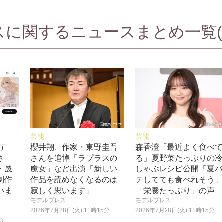
に関するニュースまとめ一覧(7
芸能
芸能
ガ
櫻井翔、作家・東野圭吾
森香澄「最近よく食べ
さ
さんを追悼「ラプラスの
る」夏野菜たっぷりの
・蔑
魔女」など出演「新しい
しゃぶレシピ公開「夏
制作
作品を読めなくなるのは
テしてても食べれそう
いま
寂しく思います」
「栄養たっぷり」の声
モデルプレス
モデルプレス
2026年7月28日(火) 11時15分
2026年7月28日(火) 11時15分
0分