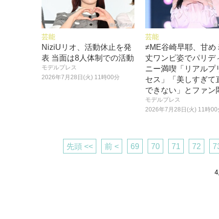
芸能
芸能
NiziUリオ、活動休止を発
≠ME谷崎早耶、甘め
表 当面は8人体制での活動
丈ワンピ姿でパリデ
モデルプレス
ニー満喫「リアルプ
2026年7月28日(火) 11時00分
セス」「美しすぎて
できない」とファン
モデルプレス
2026年7月28日(火) 11時0
先頭 <<
前 <
69
70
71
72
7