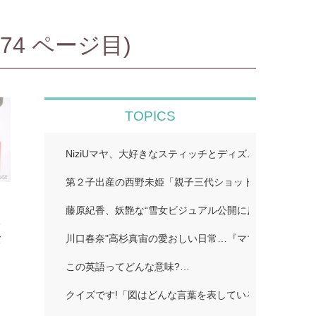
4 ページ目)
TOPICS
NiziUマヤ、大好きなスティッチとディズニー満喫「愛
第２子出産の西野未姫「親子三代ショット」…
て
藤原紀香、妖艶な“雪女ビジュアル公開に反響続々「美
冷
川口春奈"高杉真宙の愛おしい日常…『ママがもうこの
バ
」
この英語ってどんな意味?…
クイズです!「図はどんな言葉を表している?」…