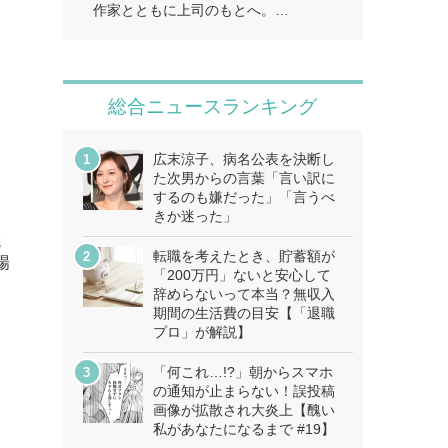
作家とともに上司のもとへ。…
総合ニュースランキング
広末涼子、病名公表を決断し
た次男からの言葉「言い訳に
ー
するのも嫌だった」「言うべ
きか迷った」
部
焼
転職を考えたとき、貯蓄額が
場
「200万円」ないと安心して
辞めらないって本当？無収入
期間の生活費の目安【「退職
プロ」が解説】
「何これ…!?」朝からスマホ
の通知が止まらない！誤投稿
画像が拡散され大炎上【醜い
私があなたになるまで #19】