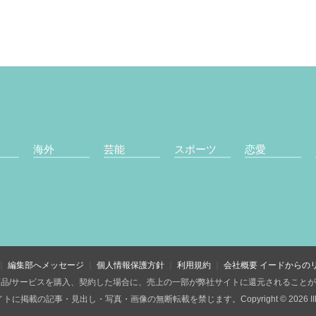
海外
芸能
スポーツ
恋愛
編集部へメッセージ
個人情報保護方針
利用規約
会社概要
イードからの
品/サービスを購入、契約した場合に、売上の一部が弊社サイトに還元されること
トに掲載の記事・見出し・写真・画像の無断転載を禁じます。Copyright © 2026 IID, 