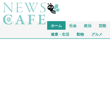
ホーム
社会
政治
芸能
健康・生活
動物
グルメ