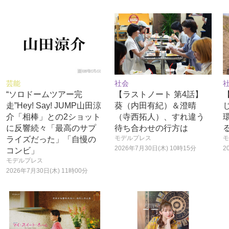
芸能
社会
“ソロドームツアー完
【ラストノート 第4話】
走”Hey! Say! JUMP山田涼
葵（内田有紀）＆澄晴
介「相棒」との2ショット
（寺西拓人）、すれ違う
に反響続々「最高のサプ
待ち合わせの行方は
モデルプレス
モ
ライズだった」「自慢の
2026年7月30日(木) 10時15分
2
コンビ」
モデルプレス
2026年7月30日(木) 11時00分