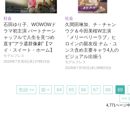
社会
社会
石田ゆり子、WOWOWド
久間田琳加、チ・チャン
ラマ初主演 パートナーシ
ウク＆今田美桜W主演
ャッフルで人生を見つめ
「メリーベリーラブ」ヒ
直す“アラ還群像劇”【マ
ロインの親友役 ナム・ユ
イ・スイート・ホーム】
ンス含め主要キャラ4人の
モデルプレス
ビジュアル出揃う
2026年7月30日(木) 07時15分
モデルプレス
2026年7月30日(木) 06時15分
先頭 <<
前 <
64
65
66
67
68
69
>>
4,771ページ