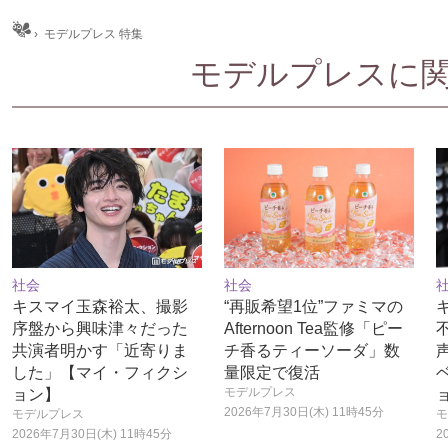
ム
›
モデルプレス 特集
モデルプレスに関
社会
社会
キスマイ玉森裕太、撮影
“再販希望1位”ファミマの
序盤から興味津々だった
Afternoon Tea監修「ピー
共演者明かす「近寄りま
チ香るティーソーダ」数
した」【マイ・フィクシ
量限定で復活
モデルプレス
ョン】
2026年7月30日(木) 11時45分
モデルプレス
モ
2026年7月30日(木) 11時45分
2