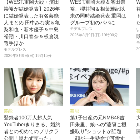
【WEST.重岡大毅・濱田
WEST.重岡大毅＆濱田崇
崇裕が結婚発表】2026年
裕、櫻井翔＆相葉雅紀以
に結婚発表した有名芸能
来の同時結婚発表 重岡は
人まとめ 田中みな実＆亀
グループ初のパパに
モデルプレス
梨和也・新木優子＆中島
2026年8月9日(日) 19時00分
裕翔・川口春奈＆板倉滉
モ
選手ほか
2
モデルプレス
2026年8月9日(日) 19時15分
芸能
芸能
登録者100万人超人気
第1子出産の元NMB48吉
YouTuberきりまる、婚約
田朱里、娘への“遠隔ご機
者との初めてのプリクラ
嫌取り”ショットが話題
公開「思わず笑った」
「顔が一生懸命で可愛す