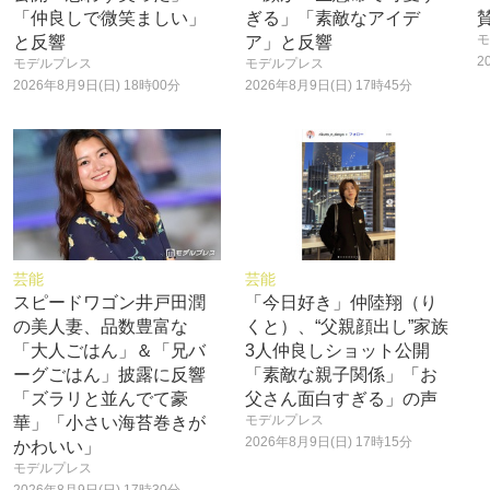
「仲良しで微笑ましい」
ぎる」「素敵なアイデ
モ
と反響
ア」と反響
2
モデルプレス
モデルプレス
2026年8月9日(日) 18時00分
2026年8月9日(日) 17時45分
芸能
芸能
スピードワゴン井戸田潤
「今日好き」仲陸翔（り
の美人妻、品数豊富な
くと）、“父親顔出し”家族
「大人ごはん」＆「兄バ
3人仲良しショット公開
ーグごはん」披露に反響
「素敵な親子関係」「お
「ズラリと並んでて豪
父さん面白すぎる」の声
モデルプレス
華」「小さい海苔巻きが
2026年8月9日(日) 17時15分
かわいい」
モデルプレス