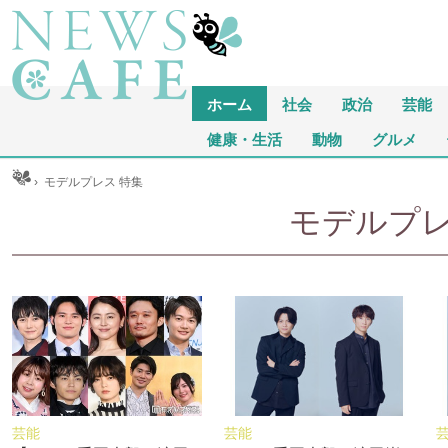
ホーム
社会
政治
芸能
健康・生活
動物
グルメ
ム
›
モデルプレス 特集
モデルプ
芸能
芸能