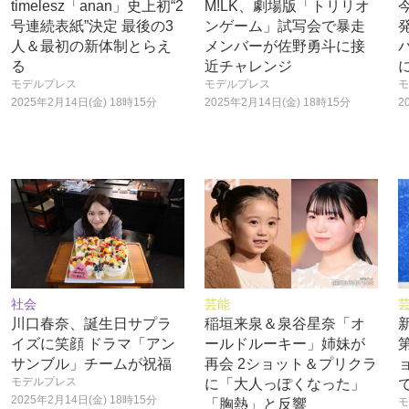
timelesz「anan」史上初“2
M!LK、劇場版「トリリオ
号連続表紙”決定 最後の3
ンゲーム」試写会で暴走
人＆最初の新体制とらえ
メンバーが佐野勇斗に接
る
近チャレンジ
モデルプレス
モデルプレス
モ
2025年2月14日(金) 18時15分
2025年2月14日(金) 18時15分
2
社会
芸能
川口春奈、誕生日サプラ
稲垣来泉＆泉谷星奈「オ
イズに笑顔 ドラマ「アン
ールドルーキー」姉妹が
サンブル」チームが祝福
再会 2ショット＆プリクラ
モデルプレス
に「大人っぽくなった」
2025年2月14日(金) 18時15分
モ
「胸熱」と反響