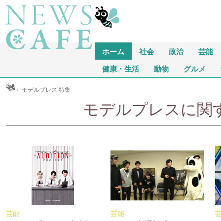
ホーム
社会
政治
芸能
健康・生活
動物
グルメ
ム
›
モデルプレス 特集
モデルプレスに関する
芸能
芸能