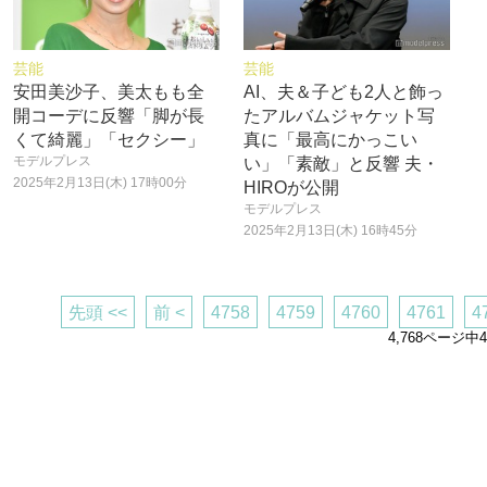
芸能
芸能
安田美沙子、美太もも全
AI、夫＆子ども2人と飾っ
開コーデに反響「脚が長
たアルバムジャケット写
くて綺麗」「セクシー」
真に「最高にかっこい
モデルプレス
い」「素敵」と反響 夫・
2025年2月13日(木) 17時00分
HIROが公開
モデルプレス
2025年2月13日(木) 16時45分
先頭 <<
前 <
4758
4759
4760
4761
4
4,768ページ中