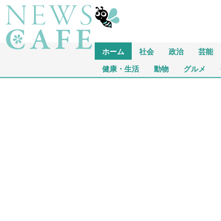
ホーム
社会
政治
芸能
健康・生活
動物
グルメ