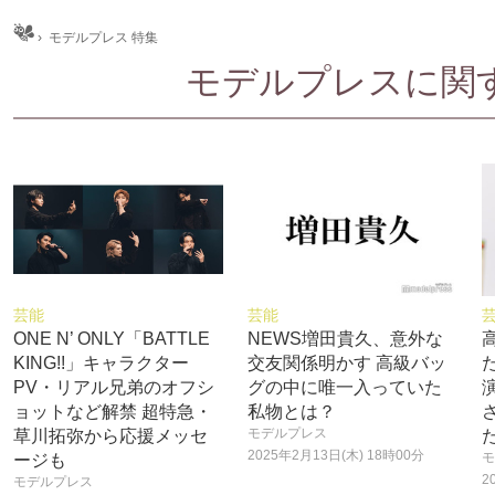
ム
›
モデルプレス 特集
モデルプレスに関する
芸能
芸能
ONE N’ ONLY「BATTLE
NEWS増田貴久、意外な
KING!!」キャラクター
交友関係明かす 高級バッ
PV・リアル兄弟のオフシ
グの中に唯一入っていた
ョットなど解禁 超特急・
私物とは？
モデルプレス
草川拓弥から応援メッセ
2025年2月13日(木) 18時00分
モ
ージも
2
モデルプレス