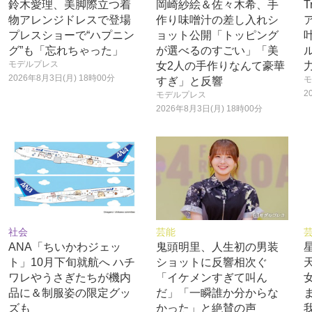
鈴木愛理、美脚際立つ着
岡崎紗絵＆佐々木希、手
T
物アレンジドレスで登場
作り味噌汁の差し入れシ
プレスショーで“ハプニン
ョット公開「トッピング
グ”も「忘れちゃった」
が選べるのすごい」「美
モデルプレス
女2人の手作りなんて豪華
2026年8月3日(月) 18時00分
モ
すぎ」と反響
2
モデルプレス
2026年8月3日(月) 18時00分
社会
芸能
ANA「ちいかわジェッ
鬼頭明里、人生初の男装
ト」10月下旬就航へ ハチ
ショットに反響相次ぐ
ワレやうさぎたちが機内
「イケメンすぎて叫ん
品に＆制服姿の限定グッ
だ」「一瞬誰か分からな
ズも
かった」と絶賛の声