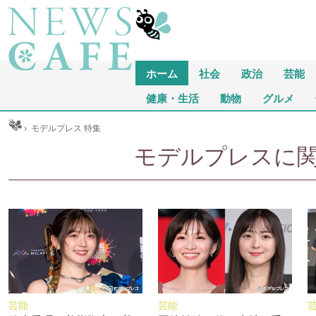
ホーム
社会
政治
芸能
健康・生活
動物
グルメ
ム
›
モデルプレス 特集
モデルプレスに関
芸能
芸能