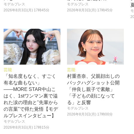
モデルプレス
モデルプレス
2026年8月3日(月) 17時45分
2026年8月3日(月) 17時45分
モ
2
芸能
芸能
「知名度もなく、すごく
村重杏奈、父親顔出しの
有名な曲もない」
バックハグショット公開
――MORE STAR中山こ
「仲良し親子で素敵」
はく、1stワンマン裏で溢
「子どもの顔になって
れた涙の理由と"先輩から
る」と反響
モデルプレス
の言葉"で得た覚悟【モデ
2026年8月3日(月) 17時00分
ルプレスインタビュー】
モデルプレス
2026年8月3日(月) 17時15分