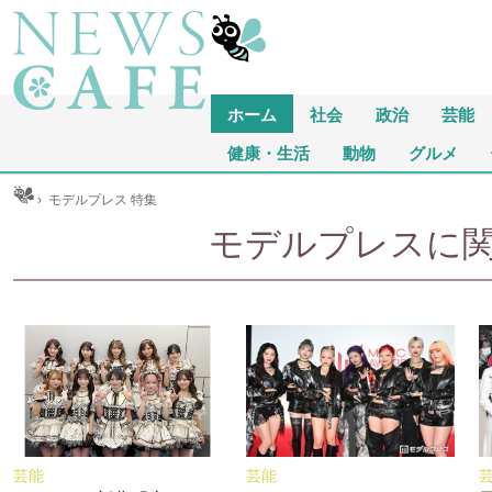
ホーム
社会
政治
芸能
健康・生活
動物
グルメ
ム
›
モデルプレス 特集
モデルプレスに関
芸能
芸能