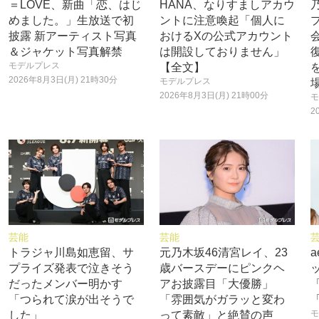
＝LOVE、新曲「恋、はじ
HANA、なりすましアカウ
めました。」生放送で初
ントに注意喚起「個人に
披露 新アーティスト写真
おけるXの公式アカウント
＆ジャケット写真解禁
は開設しておりません」
モデルプレス
【全文】
2026年8月3日(月) 21時30分
モデルプレス
2026年8月3日(月) 21時00分
モ
2
芸能
芸能
トラジャ川島如恵留、サ
元乃木坂46清宮レイ、23
プライズ発表で泣きそう
歳バースデーにピンクヘ
だったメンバー明かす
アお披露目「大優勝」
「つられて涙が出そうで
「雰囲気がガラッと変わ
モ
した」
って素敵」と絶賛の声