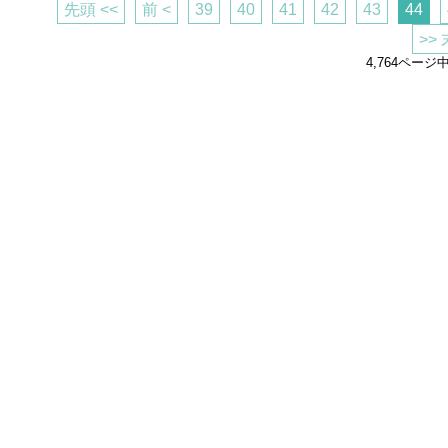
先頭 <<
前 <
39
40
41
42
43
44
>>
4,764ページ