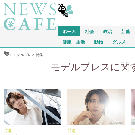
ホーム
社会
政治
芸能
健康・生活
動物
グルメ
ム
›
モデルプレス 特集
モデルプレスに関する
芸能
芸能