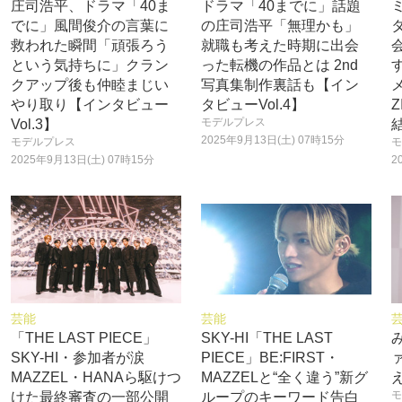
庄司浩平、ドラマ「40ま
ドラマ「40までに」話題
でに」風間俊介の言葉に
の庄司浩平「無理かも」
救われた瞬間「頑張ろう
就職も考えた時期に出会
という気持ちに」クラン
った転機の作品とは 2nd
クアップ後も仲睦まじい
写真集制作裏話も【イン
やり取り【インタビュー
タビューVol.4】
モデルプレス
Vol.3】
2025年9月13日(土) 07時15分
モデルプレス
モ
2025年9月13日(土) 07時15分
2
芸能
芸能
「THE LAST PIECE」
SKY-HI「THE LAST
SKY-HI・参加者が涙
PIECE」BE:FIRST・
MAZZEL・HANAら駆けつ
MAZZELと“全く違う”新グ
モ
けた最終審査の一部公開
ループのキーワード告白