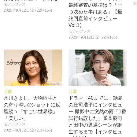
2
モデルプレス
最終審査の基準は？「一
2025年9月12日(金) 22時15分
つ決めた事はある」【最
終回直前インタビュー
Vol.1】
モデルプレス
2025年9月12日(金) 22時15分
芸能
芸能
氷川きよし、大物歌手と
ドラマ「40までに」話題
の寄り添い2ショットに反
の庄司浩平にインタビュ
響続々「すごい世界線」
ー 撮影中に突然の雨「1番
「美しい」
試行錯誤した」雀＆慶司
モデルプレス
と田中の遭遇シーンが誕
2025年9月12日(金) 21時15分
生するまで【インタビュ