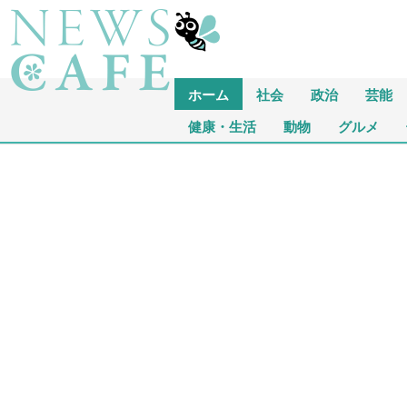
ホーム
社会
政治
芸能
健康・生活
動物
グルメ