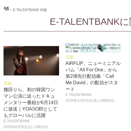
ム
›
E-TALENTBANK 特集
E-TALENTBA
芸能
AIRFLIP、ニューミニアル
バム「All For One」から
第2弾先行配信曲「Call
Me David」の配信がスタ
芸能
ート
幾田りら、初の韓国ワン
E-TALENTBANK
マン公演に迫ったドキュ
2020年12月16日(水) 13時05分
メンタリー番組が6月14日
に放送｜YOASOBIとして
もグローバルに活躍
E-TALENTBANK
2026年6月9日(火) 11時15分