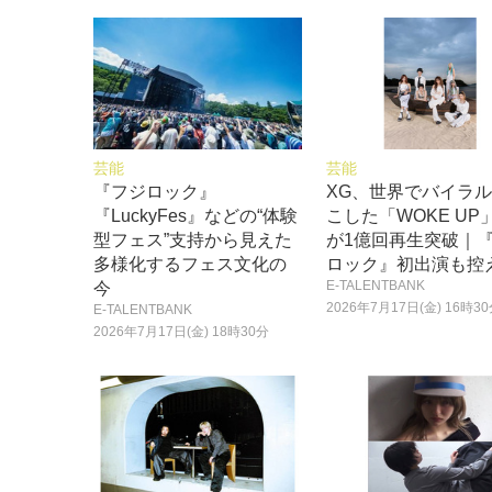
芸能
芸能
『フジロック』
XG、世界でバイラ
『LuckyFes』などの“体験
こした「WOKE UP
型フェス”支持から見えた
が1億回再生突破｜
多様化するフェス文化の
ロック』初出演も控
E-TALENTBANK
今
2026年7月17日(金) 16時3
E-TALENTBANK
2026年7月17日(金) 18時30分