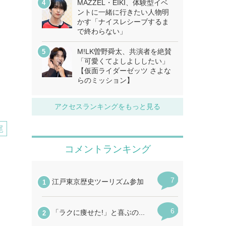
MAZZEL・EIKI、体験型イベ
ントに一緒に行きたい人物明
かす「ナイスレシーブするま
で終わらない」
M!LK曽野舜太、共演者を絶賛
「可愛くてよしよししたい」
【仮面ライダーゼッツ さよな
らのミッション】
アクセスランキングをもっと見る
尾