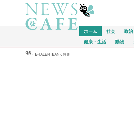
ホーム
社会
政治
健康・生活
動物
ホーム
›
E-TALENTBANK 特集