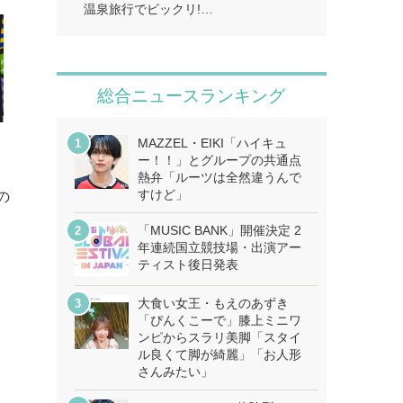
温泉旅行でビックリ!…
総合ニュースランキング
MAZZEL・EIKI「ハイキュ
ー！！」とグループの共通点
約
熱弁「ルーツは全然違うんで
すけど」
の
ッ
「MUSIC BANK」開催決定 2
年連続国立競技場・出演アー
ティスト後日発表
大食い女王・もえのあずき
「ぴんくこーで」膝上ミニワ
ンピからスラリ美脚「スタイ
ル良くて脚が綺麗」「お人形
さんみたい」