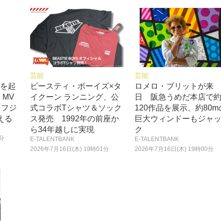
芸能
芸能
ルを起
ビースティ・ボーイズ×タ
ロメロ・ブリットが来
」MV
イクーン ランニング、公
日 阪急うめだ本店で
『フジ
式コラボTシャツ＆ソック
120作品を展示、約80m
える
ス発売 1992年の前座か
巨大ウィンドーもジャ
ら34年越しに実現
ク
0分
E-TALENTBANK
E-TALENTBANK
2026年7月16日(木) 19時01分
2026年7月16日(木) 19時00分