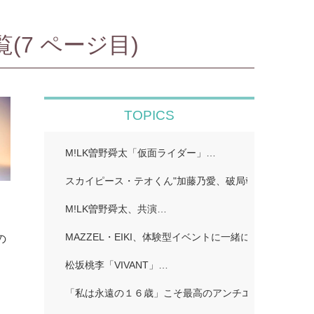
(7 ページ目)
TOPICS
M!LK曽野舜太「仮面ライダー」…
スカイピース・テオくん"加藤乃愛、破局報告「どちら
M!LK曽野舜太、共演…
カ
MAZZEL・EIKI、体験型イベントに一緒に行きたい人
の
松坂桃李「VIVANT」…
「私は永遠の１６歳」こそ最高のアンチエイジング!…