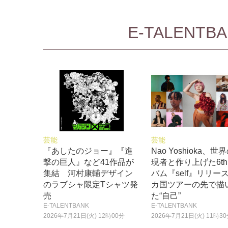
E-TALEN
芸能
芸能
『あしたのジョー』『進
Nao Yoshioka、世
撃の巨人』など41作品が
現者と作り上げた6t
集結 河村康輔デザイン
バム『self』リリース
のラブシャ限定Tシャツ発
カ国ツアーの先で描
売
た“自己”
E-TALENTBANK
E-TALENTBANK
2026年7月21日(火) 12時00分
2026年7月21日(火) 11時3