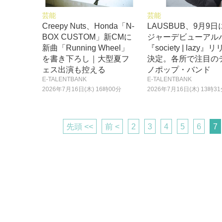
芸能
芸能
Creepy Nuts、Honda「N-
LAUSBUB、9月9日
BOX CUSTOM」新CMに
ジャーデビューアル
新曲「Running Wheel」
『society | lazy』
を書き下ろし｜大型夏フ
決定。各所で注目の
ェス出演も控える
ノポップ・バンド
E-TALENTBANK
E-TALENTBANK
2026年7月16日(木) 16時00分
2026年7月16日(木) 13時3
先頭 <<
前 <
2
3
4
5
6
7