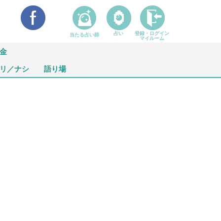
占い
登録・ログイン
当たる占い師
マイルーム
金
リ／ナシ
語り場