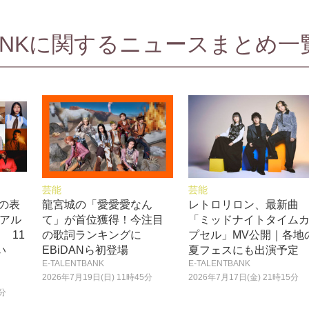
TBANKに関するニュースまとめ一覧
芸能
芸能
界の表
龍宮城の「愛愛愛なん
レトロリロン、最新曲
hアル
て」が首位獲得！今注目
「ミッドナイトタイム
 11
の歌詞ランキングに
プセル」MV公開｜各地
い
EBiDANら初登場
夏フェスにも出演予定
E-TALENTBANK
E-TALENTBANK
2026年7月19日(日) 11時45分
2026年7月17日(金) 21時15分
0分