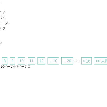
にメ
バム
リリース
テク
1分
8
9
10
11
12
…10
…20
・・・
> 次
>> 末
20ページ中7ページ目