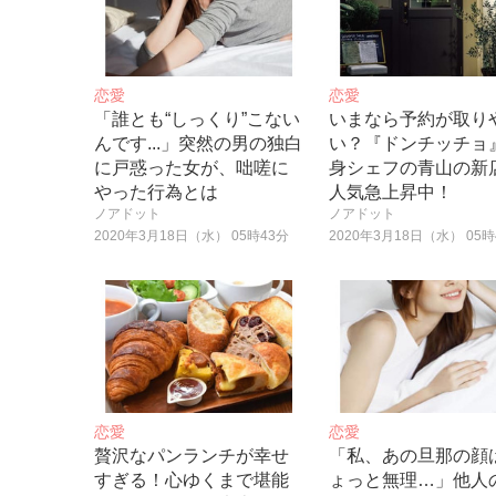
恋愛
恋愛
「誰とも“しっくり”こない
いまなら予約が取り
んです...」突然の男の独白
い？『ドンチッチョ
に戸惑った女が、咄嗟に
身シェフの青山の新
やった行為とは
人気急上昇中！
ノアドット
ノアドット
2020年3月18日（水） 05時43分
2020年3月18日（水） 05時
恋愛
恋愛
贅沢なパンランチが幸せ
「私、あの旦那の顔
すぎる！心ゆくまで堪能
ょっと無理…」他人