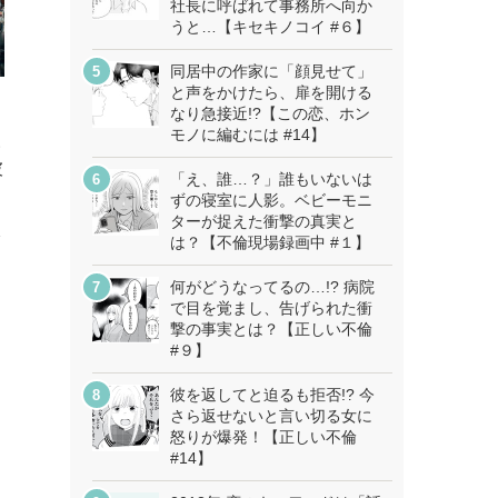
社長に呼ばれて事務所へ向か
うと…【キセキノコイ #６】
同居中の作家に「顔見せて」
と声をかけたら、扉を開ける
なり急接近!?【この恋、ホン
モノに編むには #14】
い
彼
「え、誰…？」誰もいないは
ずの寝室に人影。ベビーモニ
ターが捉えた衝撃の真実と
分
は？【不倫現場録画中 #１】
何がどうなってるの…!? 病院
で目を覚まし、告げられた衝
撃の事実とは？【正しい不倫
#９】
彼を返してと迫るも拒否!? 今
さら返せないと言い切る女に
怒りが爆発！【正しい不倫
#14】