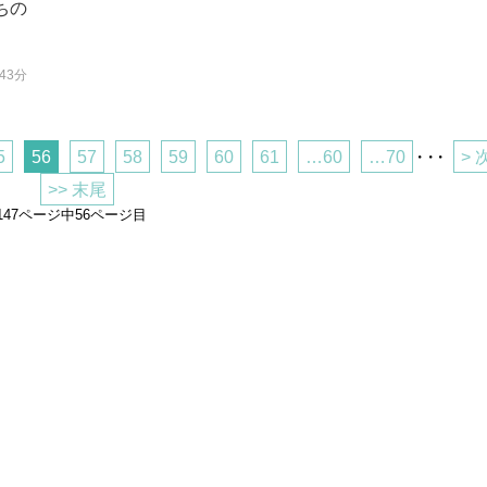
ちの
43分
5
56
57
58
59
60
61
…60
…70
・・・
> 
>> 末尾
147ページ中56ページ目