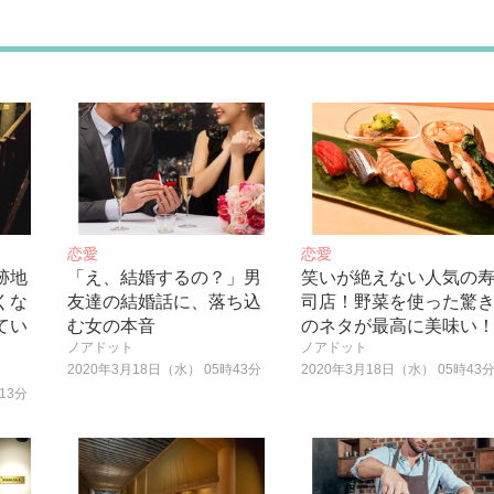
恋愛
恋愛
跡地
「え、結婚するの？」男
笑いが絶えない人気の
くな
友達の結婚話に、落ち込
司店！野菜を使った驚
てい
む女の本音
のネタが最高に美味い
ノアドット
ノアドット
2020年3月18日（水） 05時43分
2020年3月18日（水） 05時43
13分