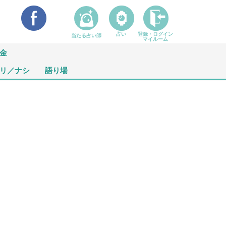
占い
登録・ログイン
当たる占い師
マイルーム
金
リ／ナシ
語り場