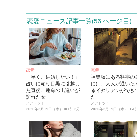
恋愛ニュース記事一覧(56 ページ目)
恋愛
恋愛
「早く、結婚したい！」
神楽坂にある料亭の
占いに頼り目黒に引越し
には、大人が通いた
た直後、運命の出逢いが
るイタリアンができ
訪れた女
た！
ノアドット
ノアドット
2020年3月19日（木） 06時13分
2020年3月19日（木） 06時