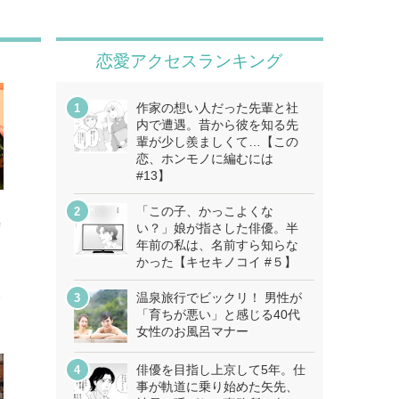
恋愛アクセスランキング
作家の想い人だった先輩と社
内で遭遇。昔から彼を知る先
輩が少し羨ましくて…【この
恋、ホンモノに編むには
#13】
「この子、かっこよくな
寿
い？」娘が指さした俳優。半
き
年前の私は、名前すら知らな
かった【キセキノコイ #５】
！
温泉旅行でビックリ！ 男性が
分
「育ちが悪い」と感じる40代
女性のお風呂マナー
俳優を目指し上京して5年。仕
事が軌道に乗り始めた矢先、