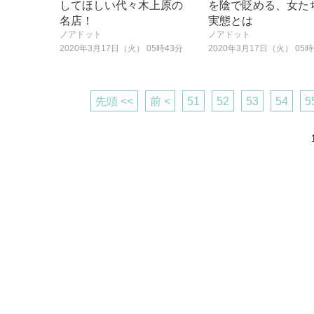
してほしい代々木上原の
を陰で貶める、女た
名店！
実態とは
ノアドット
ノアドット
2020年3月17日（火） 05時43分
2020年3月17日（火） 05時
先頭 <<
前 <
51
52
53
54
5