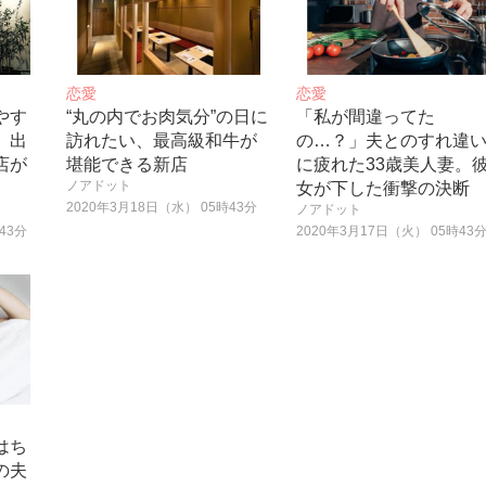
恋愛
恋愛
やす
“丸の内でお肉気分”の日に
「私が間違ってた
』出
訪れたい、最高級和牛が
の…？」夫とのすれ違
店が
堪能できる新店
に疲れた33歳美人妻。
ノアドット
女が下した衝撃の決断
2020年3月18日（水） 05時43分
ノアドット
43分
2020年3月17日（火） 05時43
はち
の夫