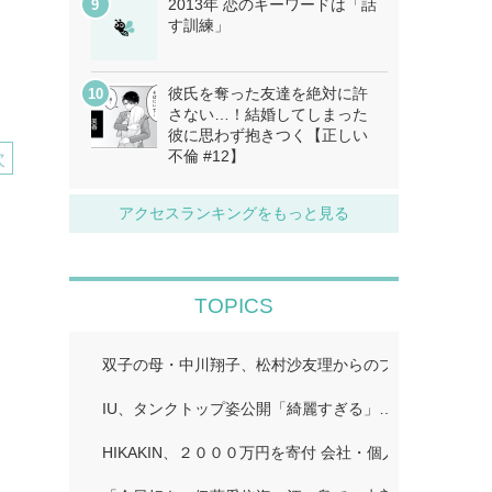
2013年 恋のキーワードは「話
す訓練」
彼氏を奪った友達を絶対に許
さない…！結婚してしまった
彼に思わず抱きつく【正しい
不倫 #12】
次
アクセスランキングをもっと見る
TOPICS
双子の母・中川翔子、松村沙友理からのプレゼント公開
IU、タンクトップ姿公開「綺麗すぎる」…
HIKAKIN、２０００万円を寄付 会社・個人から１００