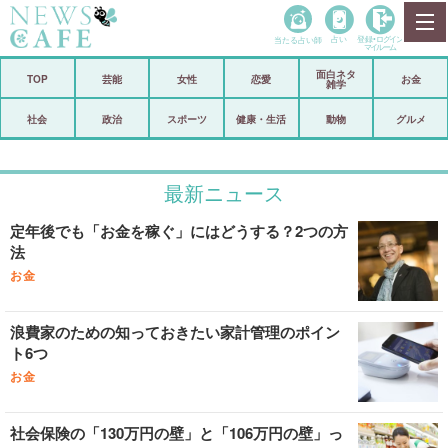
当たる占い師
占い
登録•
ログイン
マイルーム
面白ネタ
ホーム
TOP
芸能
女性
恋愛
お金
雑学
社会
政治
社会
政治
スポーツ
健康・生活
動物
グルメ
経済
海外
最新ニュース
芸能
スポーツ
定年後でも「お金を稼ぐ」にはどうする？2つの方
恋愛
ビックリ
法
コメントポスト
アリ／ナシ
お金
リリース
ショップ
浪費家のための知っておきたい家計管理のポイン
ト6つ
登録・ログイン/マイルーム
お金
社会保険の「130万円の壁」と「106万円の壁」っ