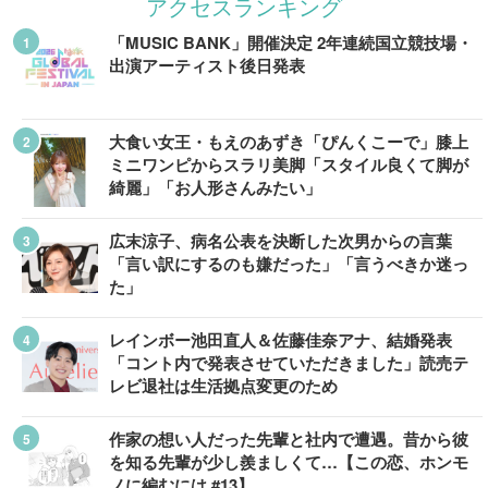
アクセスランキング
「MUSIC BANK」開催決定 2年連続国立競技場・
出演アーティスト後日発表
大食い女王・もえのあずき「ぴんくこーで」膝上
ミニワンピからスラリ美脚「スタイル良くて脚が
綺麗」「お人形さんみたい」
広末涼子、病名公表を決断した次男からの言葉
「言い訳にするのも嫌だった」「言うべきか迷っ
た」
レインボー池田直人＆佐藤佳奈アナ、結婚発表
「コント内で発表させていただきました」読売テ
レビ退社は生活拠点変更のため
作家の想い人だった先輩と社内で遭遇。昔から彼
を知る先輩が少し羨ましくて…【この恋、ホンモ
ノに編むには #13】