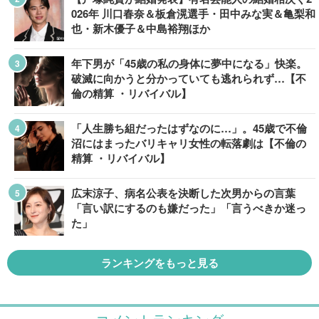
026年 川口春奈＆板倉滉選手・田中みな実＆亀梨和
也・新木優子＆中島裕翔ほか
年下男が「45歳の私の身体に夢中になる」快楽。
破滅に向かうと分かっていても逃れられず…【不
倫の精算 ・リバイバル】
「人生勝ち組だったはずなのに…」。45歳で不倫
沼にはまったバリキャリ女性の転落劇は【不倫の
精算 ・リバイバル】
広末涼子、病名公表を決断した次男からの言葉
「言い訳にするのも嫌だった」「言うべきか迷っ
た」
ランキングをもっと見る