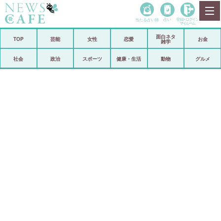
当たる占い師
占い
登録•
ログイン
マイルーム
面白ネタ
ホーム
TOP
芸能
女性
恋愛
お金
雑学
社会
政治
社会
政治
スポーツ
健康・生活
動物
グルメ
経済
海外
芸能
スポーツ
恋愛
ビックリ
コメントポスト
アリ／ナシ
リリース
ショップ
登録・ログイン/マイルーム