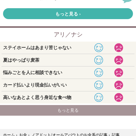
記事
ホーム
›
お金
›
ノアドット/オールアバウトのお金系の記事
›