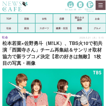
当たる占い師
占い
登録•
ログイン
マイルーム
面白ネタ
ホーム
TOP
芸能
女性
恋愛
お金
雑学
社会
政治
社会
政治
スポーツ
健康・生活
動物
グルメ
経済
海外
社会
2026.5.21（木） 5:15
松本若菜×佐野勇斗（M!LK）、TBS火10で初共
芸能
スポーツ
演「西園寺さん」チーム再集結＆サンリオ取材
協力で新ラブコメ決定【君の好きは無敵】 1枚
恋愛
ビックリ
目の写真・画像
コメントポスト
アリ／ナシ
リリース
ショップ
登録・ログイン/マイルーム