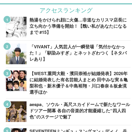
アクセスランキング
熱湯をかけられ顔に火傷…非道なカリスマ店長に
立ち向かう準備を開始！【醜い私があなたになる
まで #15】
「VIVANT」人気芸人が一瞬登場「気付かなかっ
た！」「馴染みすぎ」とネットざわつく【ネタバ
レあり】
【WEST.重岡大毅・濱田崇裕が結婚発表】2026年
に結婚発表した有名芸能人まとめ 田中みな実＆亀
梨和也・新木優子＆中島裕翔・川口春奈＆板倉滉
選手ほか
aespa、ソウル・高尺スカイドームで新たなワール
ドツアー開幕 各自の音楽的才能凝縮した“四人四
色”のステージで魅了
SEVENTEENミンギュ・スングァン・ディノ、兵