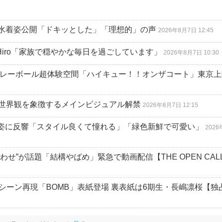
水着姿公開「ドキッとした」「理想的」の声
2026年8月7日 12:45
Hiro「家族で穏やかな毎日を過ごしています」
2026年8月7日 10:30
バレーボール超体験空間「ハイキュー！！オンザコート」東京上
の世界観を象徴するメインビジュアル解禁
2026年8月7日 12:15
ェア姿に反響「スタイル良くて憧れる」「緑色新鮮で可愛い」
202
せ”が話題「結構やばめ」緊急で動画配信【THE OPEN CAL
シーン再現「BOMB」表紙登場 裏表紙は6期生・長嶋凛桜【独