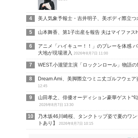
美人気象予報士・吉井明子、美ボディ際立つ
山本舞香、第1子出産を報告 夫はマイファス
アニメ「ハイキュー！！」のプレーを体感 
大地が現場潜入
2026年8月7日 11:00
WEST.小瀧望主演「ロックンロール」物語
Dream Ami、美脚際立つミニ丈ゴルフウ
12:45
山田孝之、俳優オーディション豪華ゲスト“匂わ
2026年8月7日 13:30
乃木坂46川崎桜、タンクトップ姿で夏のワン
トあり】
2026年8月7日 10:15