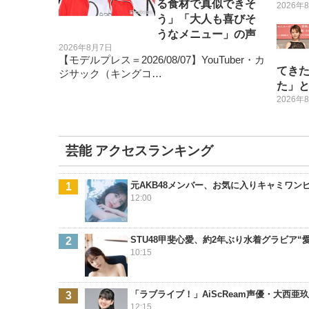
る食材で真似できそ
2026年
う」「大人も喜びそ
うなメニュー」の声
2026年8月7日
【モデルプレス＝2026/08/07】YouTuber・カ
てき
ジサック（キングコ…
た」
2026年
芸能 アクセスランキング
元AKB48メンバー、お気に入りキャミワ
12:00
STU48甲斐心愛、約2年ぶり水着グラビア
10:15
「ラブライブ！」AiScReam声優・大西
12:15