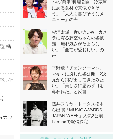
への“簡単”料理公開「冷蔵庫
にある食材で真似できそ
う」「大人も喜びそうなメ
ニュー」の声
杉浦太陽「近い近いw」カメ
ラに寄る夢空ちゃんの姿披
露「無邪気さがたまらな
陸 橘
い」「全てが愛おしい」の
声
平野綾「チェンソーマン」
マキマに扮した姿公開「2次
元から飛び出してきたみた
6年8月7日
い」「美しさに思わず目を
奪われた」と反響
L】
藤井フミヤ・トータス松本
ら出演「MUSIC AWARDS
JAPAN WEEK」人気2公演、
占カッ
Leminoで配信決定