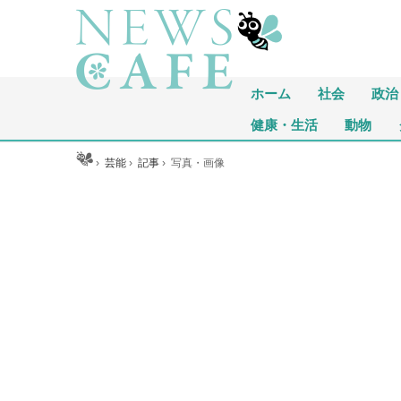
ホーム
社会
政治
健康・生活
動物
ホーム
›
芸能
›
記事
›
写真・画像