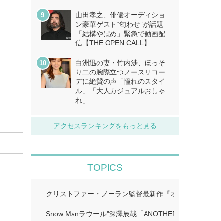
山田孝之、俳優オーディショ
ン豪華ゲスト“匂わせ”が話題
「結構やばめ」緊急で動画配
信【THE OPEN CALL】
白洲迅の妻・竹内渉、ほっそ
り二の腕際立つノースリコー
デに絶賛の声「憧れのスタイ
ル」「大人カジュアルおしゃ
れ」
アクセスランキングをもっと見る
TOPICS
クリストファー・ノーラン監督最新作『オデュッセイア』I
Snow Manラウール"深澤辰哉「ANOTHER SKY」…