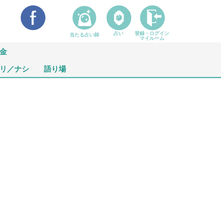
占い
登録・ログイン
当たる占い師
マイルーム
金
リ／ナシ
語り場