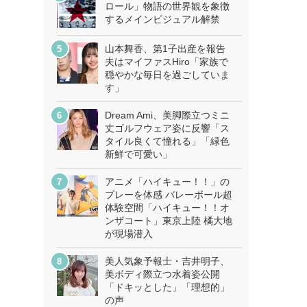
ロール」物語の世界観を象徴
するメインビジュアル解禁
山本舞香、第1子出産を報告
夫はマイファスHiro「家族で
穏やかな毎日を過ごしていま
す」
Dream Ami、美脚際立つミニ
丈ゴルフウェア姿に反響「ス
タイル良くて憧れる」「緑色
新鮮で可愛い」
アニメ「ハイキュー！！」の
プレーを体感 バレーボール超
体験空間「ハイキュー！！オ
ンザコート」東京上陸 橘大地
が現場潜入
美人気象予報士・吉井明子、
美ボディ際立つ水着姿公開
「ドキッとした」「理想的」
の声