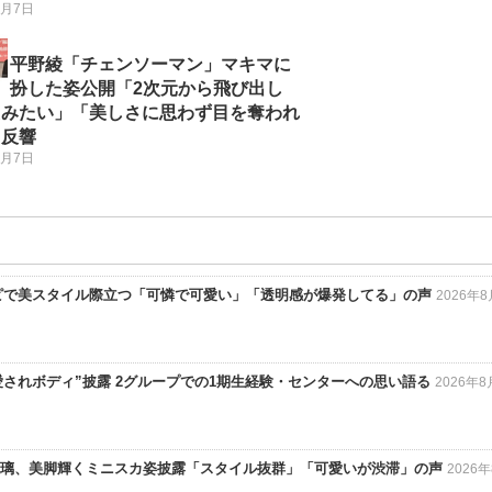
8月7日
平野綾「チェンソーマン」マキマに
扮した姿公開「2次元から飛び出し
たみたい」「美しさに思わず目を奪われ
と反響
8月7日
ンピで美スタイル際立つ「可憐で可愛い」「透明感が爆発してる」の声
2026年
“愛されボディ”披露 2グループでの1期生経験・センターへの思い語る
2026年
亜玖璃、美脚輝くミニスカ姿披露「スタイル抜群」「可愛いが渋滞」の声
2026