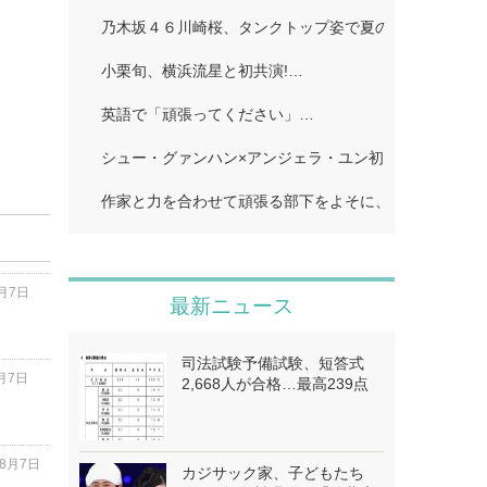
乃木坂４６川崎桜、タンクトップ姿で夏のワンシーン再現
小栗旬、横浜流星と初共演!…
英語で「頑張ってください」…
シュー・グァンハン×アンジェラ・ユン初共演…
作家と力を合わせて頑張る部下をよそに、上司は陰で悪
8月7日
最新ニュース
司法試験予備試験、短答式
8月7日
2,668人が合格…最高239点
年8月7日
カジサック家、子どもたち