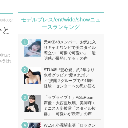
モデルプレス/ent/wide/showニュ
18時00分
ースランキング
かと
元AKB48メンバー、お気に入
りキャミワンピで美スタイル
際立つ「可憐で可愛い」「透
別れの
明感が爆発してる」の声
「お別れ
STU48甲斐心愛、約2年ぶり
水着グラビア“愛されボデ
ィ”披露 2グループでの1期生
経験・センターへの思い語る
「ラブライブ！」AiScReam
声優・大西亜玖璃、美脚輝く
ミニスカ姿披露「スタイル抜
群」「可愛いが渋滞」の声
WEST.小瀧望主演「ロックン