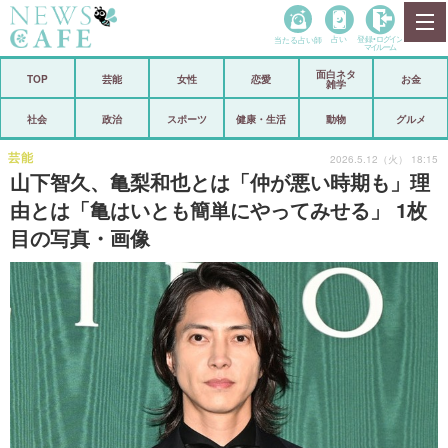
当たる占い師
占い
登録•
ログイン
マイルーム
面白ネタ
ホーム
TOP
芸能
女性
恋愛
お金
雑学
社会
政治
社会
政治
スポーツ
健康・生活
動物
グルメ
経済
海外
芸能
2026.5.12（火） 18:15
山下智久、亀梨和也とは「仲が悪い時期も」理
芸能
スポーツ
由とは「亀はいとも簡単にやってみせる」 1枚
目の写真・画像
恋愛
ビックリ
コメントポスト
アリ／ナシ
リリース
ショップ
登録・ログイン/マイルーム