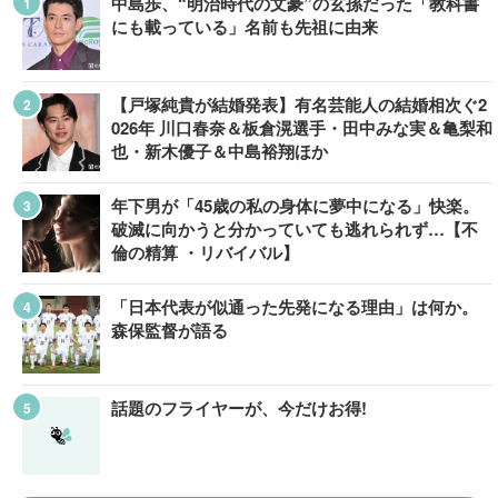
中島歩、“明治時代の文豪”の玄孫だった「教科書
にも載っている」名前も先祖に由来
【戸塚純貴が結婚発表】有名芸能人の結婚相次ぐ2
026年 川口春奈＆板倉滉選手・田中みな実＆亀梨和
也・新木優子＆中島裕翔ほか
年下男が「45歳の私の身体に夢中になる」快楽。
破滅に向かうと分かっていても逃れられず…【不
倫の精算 ・リバイバル】
「日本代表が似通った先発になる理由」は何か。
森保監督が語る
話題のフライヤーが、今だけお得!