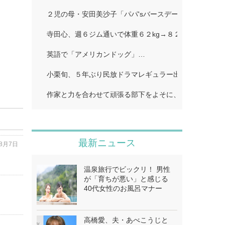
２児の母・安田美沙子「パパ'sバースデー」…
寺田心、週６ジム通いで体重６２kg→８２kgに １１０k
英語で「アメリカンドッグ」…
小栗旬、５年ぶり民放ドラマレギュラー出演…
作家と力を合わせて頑張る部下をよそに、上司は陰で悪
最新ニュース
年8月7日
温泉旅行でビックリ！ 男性
が「育ちが悪い」と感じる
40代女性のお風呂マナー
高橋愛、夫・あべこうじと