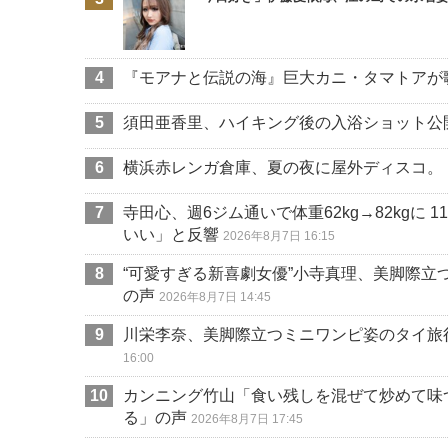
『モアナと伝説の海』巨大カニ・タマトアが
須田亜香里、ハイキング後の入浴ショット公
横浜赤レンガ倉庫、夏の夜に屋外ディスコ。『Disc
寺田心、週6ジム通いで体重62kg→82kgに
いい」と反響
2026年8月7日 16:15
“可愛すぎる新喜劇女優”小寺真理、美脚際
の声
2026年8月7日 14:45
川栄李奈、美脚際立つミニワンピ姿のタイ旅
16:00
カンニング竹山「食い残しを混ぜて炒めて味
る」の声
2026年8月7日 17:45