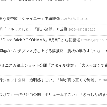
歌う劇中歌「シャイニー」本編映像
2026年8月7日 16:15
開「ドキッとした」「肌が綺麗」と反響
2026年8月6日 19:15
o Brick YOKOHAMA』8月8日から初開催
2026年8月7日 15:1
 110kgのベンチプレス持ち上げる姿披露「胸板の厚みすごい」
立つミニスカ路上ショット公開「スタイル抜群」「大人っぽくて
行ショット公開「透明感すごい」「脚が真っ直ぐで綺麗」
202
つけて」手作り弁当公開「ボリュームすごい」「ぎっしり詰ま