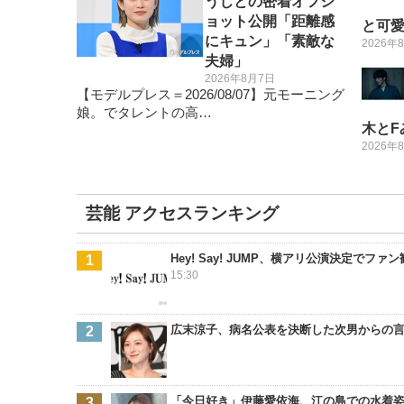
うじとの密着オフシ
ョット公開「距離感
と可
にキュン」「素敵な
2026年
夫婦」
2026年8月7日
【モデルプレス＝2026/08/07】元モーニング
娘。でタレントの高…
木と
2026年
芸能 アクセスランキング
Hey! Say! JUMP、横アリ公演決定
15:30
広末涼子、病名公表を決断した次男からの
「今日好き」伊藤愛依海、江の島での水着