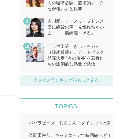
もの寝癖公開「芸術的」「ク
セが強い」と反響
吉川愛、ノースリーブドレス
姿に絶賛の声「見惚れちゃい
ます」「肌綺麗すぎる」
「ラヴ上等」きぃーちゃん
（鈴木綺麗）、アートブック
発売決定 “今の渋谷”を若者た
ちの圧倒的な熱量で発信
アクセスランキングをもっと見る
TOPICS
パパラピーズ・じんじん「ダイエットと美肌に超良い」
久間田琳加、キャミコーデで映画館へ 推し活ショット