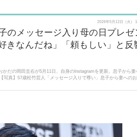
2026年5月12日（火） 
子のメッセージ入り母の日プレゼ
好きなんだね」「頼もしい」と反
だおかだの岡田圭右が5月11日、自身のInstagramを更新。息子から
【写真】57歳松竹芸人「メッセージ入りで尊い」息子から妻への