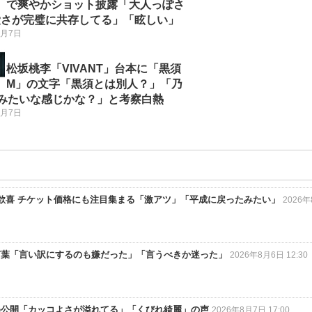
で爽やかショット披露「大人っぽさ
愛さが完璧に共存してる」「眩しい」
8月7日
松坂桃李「VIVANT」台本に「黒須
M」の文字「黒須とは別人？」「乃
Fみたいな感じかな？」と考察白熱
8月7日
でファン歓喜 チケット価格にも注目集まる「激アツ」「平成に戻ったみたい」
2026
言葉「言い訳にするのも嫌だった」「言うべきか迷った」
2026年8月6日 12:30
姿公開「カッコよさが溢れてる」「くびれ綺麗」の声
2026年8月7日 17:00