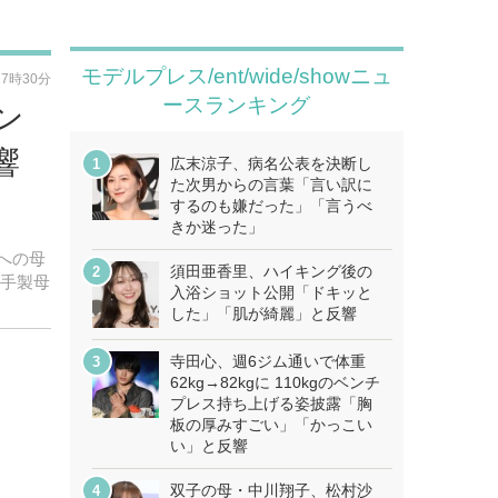
モデルプレス/ent/wide/showニュ
17時30分
ースランキング
ン
響
広末涼子、病名公表を決断し
た次男からの言葉「言い訳に
するのも嫌だった」「言うべ
きか迷った」
妻への母
須田亜香里、ハイキング後の
お手製母
入浴ショット公開「ドキッと
した」「肌が綺麗」と反響
寺田心、週6ジム通いで体重
62kg→82kgに 110kgのベンチ
プレス持ち上げる姿披露「胸
板の厚みすごい」「かっこい
い」と反響
双子の母・中川翔子、松村沙