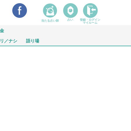
占い
登録・ログイン
当たる占い師
マイルーム
金
リ／ナシ
語り場