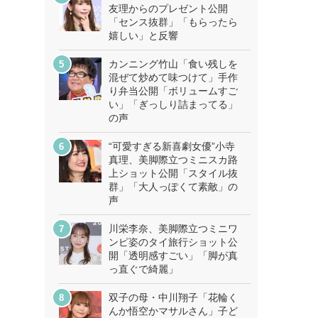
友理からのプレゼント公開
「センス抜群」「もらったら
嬉しい」と反響
カンニング竹山「食い残しを
混ぜて炒めて味つけて」手作
り弁当公開「ボリュームすご
い」「ぎっしり詰まってる」
の声
“可愛すぎる新喜劇女優”小寺
真理、美脚際立つミニスカ路
上ショット公開「スタイル抜
群」「大人っぽくて素敵」の
声
川栄李奈、美脚際立つミニワ
ンピ姿のタイ旅行ショット公
開「透明感すごい」「脚が真
っ直ぐで綺麗」
双子の母・中川翔子「花輪く
んか悟空かマサルさん」子ど