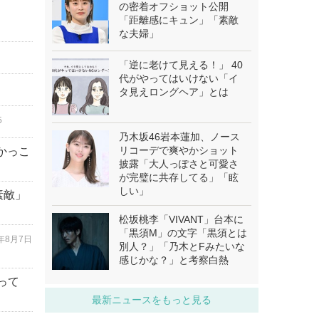
の密着オフショット公開
「距離感にキュン」「素敵
な夫婦」
「逆に老けて見える！」 40
代がやってはいけない「イ
タ見えロングヘア」とは
5
乃木坂46岩本蓮加、ノース
リコーデで爽やかショット
「かっこ
披露「大人っぽさと可愛さ
が完璧に共存してる」「眩
しい」
素敵」
松坂桃李「VIVANT」台本に
「黒須M」の文字「黒須とは
6年8月7日
別人？」「乃木とFみたいな
感じかな？」と考察白熱
って
最新ニュースをもっと見る