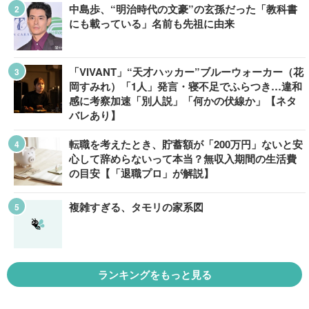
中島歩、“明治時代の文豪”の玄孫だった「教科書
にも載っている」名前も先祖に由来
「VIVANT」“天才ハッカー”ブルーウォーカー（花
岡すみれ）「1人」発言・寝不足でふらつき…違和
感に考察加速「別人説」「何かの伏線か」【ネタ
バレあり】
転職を考えたとき、貯蓄額が「200万円」ないと安
心して辞めらないって本当？無収入期間の生活費
の目安【「退職プロ」が解説】
複雑すぎる、タモリの家系図
ランキングをもっと見る