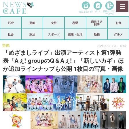
当たる占い師
占い
登録•
ログイン
マイルーム
面白ネタ
ホーム
TOP
芸能
女性
恋愛
お金
雑学
社会
政治
社会
政治
スポーツ
健康・生活
動物
グルメ
経済
海外
芸能
2026.5.12（火） 6:15
「めざましライブ」出演アーティスト第1弾発
芸能
スポーツ
表「Aぇ! groupのQ＆Aぇ!」「新しいカギ」ほ
か追加ラインナップも公開 1枚目の写真・画像
恋愛
ビックリ
コメントポスト
アリ／ナシ
リリース
ショップ
登録・ログイン/マイルーム