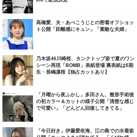
高橋愛、夫・あべこうじとの密着オフショッ
ト公開「距離感にキュン」「素敵な夫婦」
乃木坂46川崎桜、タンクトップ姿で夏のワン
シーン再現「BOMB」表紙登場 裏表紙は6期
生・長嶋凛桜【独占カットあり】
「月曜から夜ふかし」多田さん、整形手術後
の初カラー＆カットの様子公開「清楚な感じ
で可愛い」「どんどん回復してきてる」
「今日好き」伊藤愛依海、江の島での水着姿