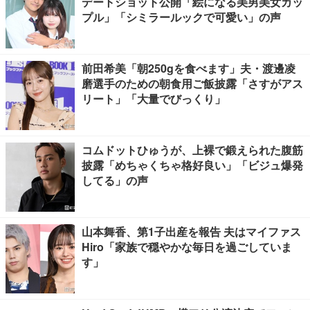
デートショット公開「絵になる美男美女カッ
プル」「シミラールックで可愛い」の声
前田希美「朝250gを食べます」夫・渡邊凌
磨選手のための朝食用ご飯披露「さすがアス
リート」「大量でびっくり」
コムドットひゅうが、上裸で鍛えられた腹筋
披露「めちゃくちゃ格好良い」「ビジュ爆発
してる」の声
山本舞香、第1子出産を報告 夫はマイファス
Hiro「家族で穏やかな毎日を過ごしていま
す」