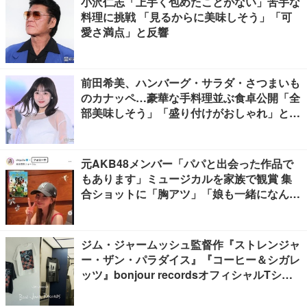
小沢仁志「上手く包めたことがない」苦手な
料理に挑戦 「見るからに美味しそう」「可
愛さ満点」と反響
前田希美、ハンバーグ・サラダ・さつまいも
のカナッペ…豪華な手料理並ぶ食卓公開「全
部美味しそう」「盛り付けがおしゃれ」と絶
賛の声
元AKB48メンバー「パパと出会った作品で
もあります」ミュージカルを家族で観賞 集
合ショットに「胸アツ」「娘も一緒になんて
感慨深い」の声
ジム・ジャームッシュ監督作『ストレンジャ
ー・ザン・パラダイス』『コーヒー＆シガレ
ッツ』bonjour recordsオフィシャルTシャ
ツ発売