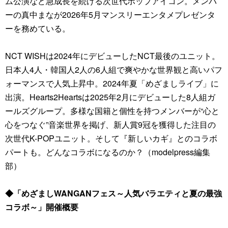
ム公演など急成長を続ける次世代ポップアイコン。メンバ
ーの真中まなが2026年5月マンスリーエンタメプレゼンタ
ーを務めている。
NCT WISHは2024年にデビューしたNCT最後のユニット。
日本人4人・韓国人2人の6人組で爽やかな世界観と高いパフ
ォーマンスで人気上昇中。2024年夏「めざましライブ」に
出演。Hearts2Heartsは2025年2月にデビューした8人組ガ
ールズグループ。多様な国籍と個性を持つメンバーが“心と
心をつなぐ”音楽世界を掲げ、新人賞9冠を獲得した注目の
次世代K-POPユニット。そして『新しいカギ』とのコラボ
パートも。どんなコラボになるのか？（modelpress編集
部）
◆「めざましWANGANフェス～人気バラエティと夏の最強
コラボ～」開催概要