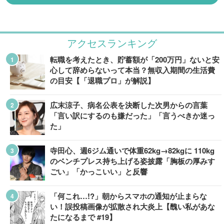
アクセスランキング
転職を考えたとき、貯蓄額が「200万円」ないと安
心して辞めらないって本当？無収入期間の生活費
の目安【「退職プロ」が解説】
広末涼子、病名公表を決断した次男からの言葉
「言い訳にするのも嫌だった」「言うべきか迷っ
た」
寺田心、週6ジム通いで体重62kg→82kgに 110kg
のベンチプレス持ち上げる姿披露「胸板の厚みす
ごい」「かっこいい」と反響
「何これ…!?」朝からスマホの通知が止まらな
い！誤投稿画像が拡散され大炎上【醜い私があな
たになるまで #19】