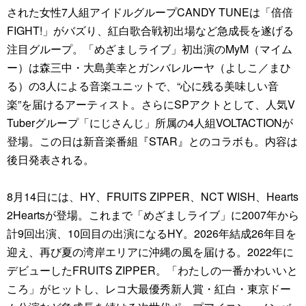
された女性7人組アイドルグループCANDY TUNEは「倍倍
FIGHT!」がバズり、紅白歌合戦初出場など急成長を遂げる
注目グループ。「めざましライブ」初出演のMyM（マイム
ー）は森三中・大島美幸とガンバレルーヤ（よしこ／まひ
る）の3人による音楽ユニットで、“心に残る美味しい音
楽”を届けるアーティスト。さらにSPアクトとして、人気V
Tuberグループ「にじさんじ」所属の4人組VOLTACTIONが
登場。この日は新音楽番組『STAR』とのコラボも。内容は
後日発表される。
8月14日には、HY、FRUITS ZIPPER、NCT WISH、Hearts
2Heartsが登場。これまで「めざましライブ」に2007年から
計9回出演、10回目の出演になるHY。2026年結成26年目を
迎え、再び夏の湾岸エリアに沖縄の風を届ける。2022年に
デビューしたFRUITS ZIPPER。「わたしの一番かわいいと
ころ」がヒットし、レコ大最優秀新人賞・紅白・東京ドー