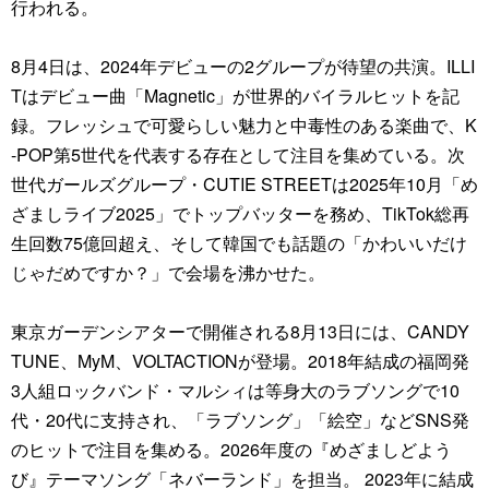
行われる。
8月4日は、2024年デビューの2グループが待望の共演。ILLI
Tはデビュー曲「Magnetic」が世界的バイラルヒットを記
録。フレッシュで可愛らしい魅力と中毒性のある楽曲で、K
-POP第5世代を代表する存在として注目を集めている。次
世代ガールズグループ・CUTIE STREETは2025年10月「め
ざましライブ2025」でトップバッターを務め、TikTok総再
生回数75億回超え、そして韓国でも話題の「かわいいだけ
じゃだめですか？」で会場を沸かせた。
東京ガーデンシアターで開催される8月13日には、CANDY
TUNE、MyM、VOLTACTIONが登場。2018年結成の福岡発
3人組ロックバンド・マルシィは等身大のラブソングで10
代・20代に支持され、「ラブソング」「絵空」などSNS発
のヒットで注目を集める。2026年度の『めざましどよう
び』テーマソング「ネバーランド」を担当。 2023年に結成