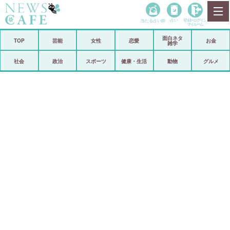
当たる占い師
占い
登録•
ログイン
マイルーム
面白ネタ
ホーム
TOP
芸能
女性
恋愛
お金
雑学
社会
政治
社会
政治
スポーツ
健康・生活
動物
グルメ
経済
海外
芸能
スポーツ
恋愛
ビックリ
コメントポスト
アリ／ナシ
リリース
ショップ
登録・ログイン/マイルーム