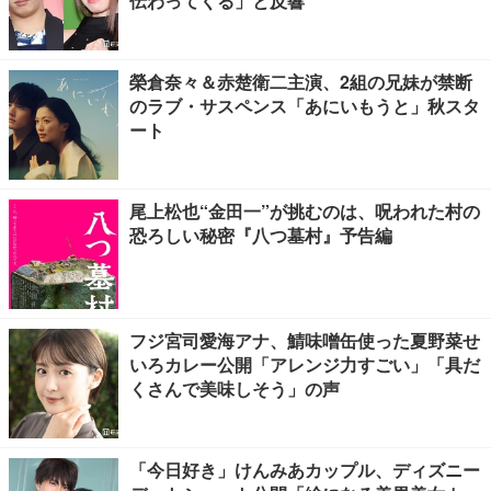
伝わってくる」と反響
榮倉奈々＆赤楚衛二主演、2組の兄妹が禁断
のラブ・サスペンス「あにいもうと」秋スタ
ート
尾上松也“金田一”が挑むのは、呪われた村の
恐ろしい秘密『八つ墓村』予告編
フジ宮司愛海アナ、鯖味噌缶使った夏野菜せ
いろカレー公開「アレンジ力すごい」「具だ
くさんで美味しそう」の声
「今日好き」けんみあカップル、ディズニー