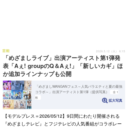
芸能
2026.5.12（火） 6:15
「めざましライブ」出演アーティスト第1弾発
表「Aぇ! groupのQ＆Aぇ!」「新しいカギ」ほ
か追加ラインナップも公開
「めざましWANGANフェス～人気バラエティと夏の最強
コラボ～」出演アーティスト第1弾（提供写真）
全 1
枚
拡大写真
【モデルプレス＝2026/05/12】9日間にわたり開催される
『めざましテレビ』とフジテレビの人気番組がコラボレー