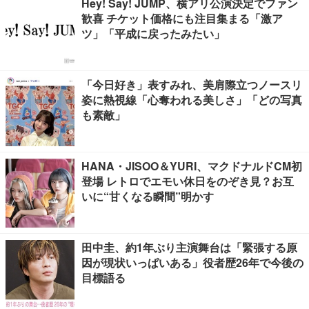
Hey! Say! JUMP、横アリ公演決定でファン
歓喜 チケット価格にも注目集まる「激ア
ツ」「平成に戻ったみたい」
「今日好き」表すみれ、美肩際立つノースリ
姿に熱視線「心奪われる美しさ」「どの写真
も素敵」
HANA・JISOO＆YURI、マクドナルドCM初
登場 レトロでエモい休日をのぞき見？お互
いに“甘くなる瞬間”明かす
田中圭、約1年ぶり主演舞台は「緊張する原
因が現状いっぱいある」役者歴26年で今後の
目標語る