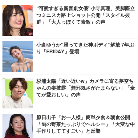
“可愛すぎる新喜劇女優”小寺真理、美脚際立
つミニスカ路上ショット公開「スタイル抜
群」「大人っぽくて素敵」の声
小倉ゆうか“帰ってきた神ボディ”解放 7年ぶ
り「FRIDAY」登場
杉浦太陽「近い近いw」カメラに寄る夢空ち
ゃんの姿披露「無邪気さがたまらない」「全
てが愛おしい」の声
原日出子「お一人様」簡単夕食＆朝食公開
「旬の野菜たっぷりでヘルシー」「大変な中
手作りしててすごい」と反響