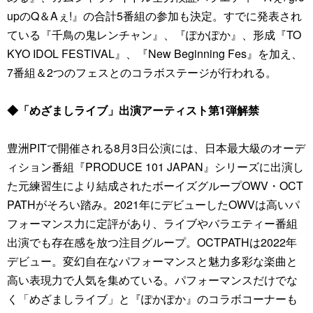
upのQ＆Aぇ!』の合計5番組の参加も決定。すでに発表され
ている『千鳥の鬼レンチャン』、『ぽかぽか』、形成『TO
KYO IDOL FESTIVAL』、『New Beginning Fes』を加え、
7番組＆2つのフェスとのコラボステージが行われる。
◆「めざましライブ」出演アーティスト第1弾解禁
豊洲PITで開催される8月3日公演には、日本最大級のオーデ
ィション番組『PRODUCE 101 JAPAN』シリーズに出演し
た元練習生により結成されたボーイズグループOWV・OCT
PATHがそろい踏み。2021年にデビューしたOWVは高いパ
フォーマンス力に定評があり、ライブやバラエティー番組
出演でも存在感を放つ注目グループ。OCTPATHは2022年
デビュー。変幻自在なパフォーマンスと魅力多彩な楽曲と
高い表現力で人気を集めている。パフォーマンスだけでな
く「めざましライブ」と『ぽかぽか』のコラボコーナーも