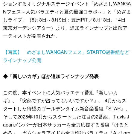
ションするオリジナルステージイベント「めざましWANGA
Nフェス～人気バラエティと夏の最強コラボ～」と「めざま
しライブ」（8月3日～8月9日：豊洲PIT／8月13日、14日：
東京ガーデンシアター）より、追加ラインナップと出演ア
ーティストが発表された。
【写真】「めざましWANGANフェス」STARTO冠番組など
ラインナップ公開
◆「新しいカギ」ほか追加ラインナップ発表
この度、本イベントに人気バラエティ番組『新しいカ
ギ』、『突然ですが占ってもいいですか？』、 4月からス
タートした待望のゴールデンタイム新音楽番組『STAR』、
そして2025年10月からスタートした注目の2番組、Travis J
apanメンバーが日本サッカーを全力応援する番組『けると
める』、ガムシャラアイドル全力検証バラエティ『Aぇ! gro