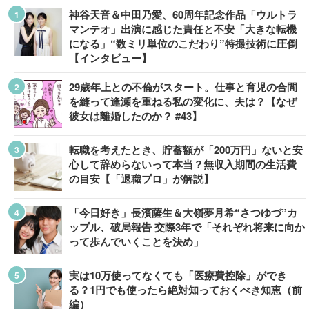
神谷天音＆中田乃愛、60周年記念作品「ウルトラ
マンテオ」出演に感じた責任と不安「大きな転機
になる」“数ミリ単位のこだわり”特撮技術に圧倒
【インタビュー】
29歳年上との不倫がスタート。仕事と育児の合間
を縫って逢瀬を重ねる私の変化に、夫は？【なぜ
彼女は離婚したのか？ #43】
転職を考えたとき、貯蓄額が「200万円」ないと安
心して辞めらないって本当？無収入期間の生活費
の目安【「退職プロ」が解説】
「今日好き」長濱薩生＆大嶺夢月希“さつゆづ”カ
ップル、破局報告 交際3年で「それぞれ将来に向か
って歩んでいくことを決め」
実は10万使ってなくても「医療費控除」ができ
る？1円でも使ったら絶対知っておくべき知恵（前
編）