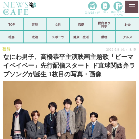
当たる占い師
占い
登録•
ログイン
マイルーム
面白ネタ
ホーム
TOP
芸能
女性
恋愛
お金
雑学
社会
政治
社会
政治
スポーツ
健康・生活
動物
グルメ
経済
海外
芸能
2026.5.8（金） 8:15
なにわ男子、高橋恭平主演映画主題歌「ビーマ
芸能
スポーツ
イベイベー」先行配信スタート ド直球関西弁ラ
ブソングが誕生 1枚目の写真・画像
恋愛
ビックリ
コメントポスト
アリ／ナシ
リリース
ショップ
登録・ログイン/マイルーム