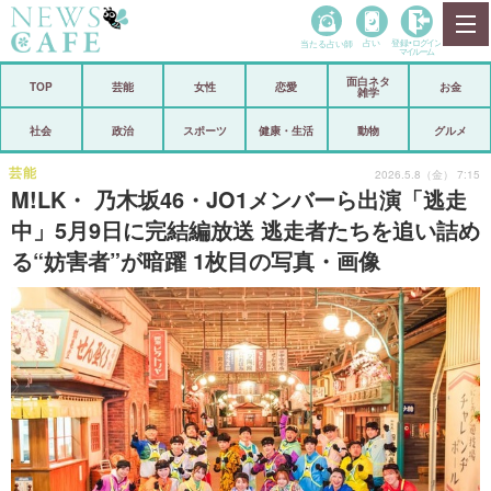
当たる占い師
占い
登録•
ログイン
マイルーム
面白ネタ
ホーム
TOP
芸能
女性
恋愛
お金
雑学
社会
政治
社会
政治
スポーツ
健康・生活
動物
グルメ
経済
海外
芸能
2026.5.8（金） 7:15
M!LK・ 乃木坂46・JO1メンバーら出演「逃走
芸能
スポーツ
中」5月9日に完結編放送 逃走者たちを追い詰め
る“妨害者”が暗躍 1枚目の写真・画像
恋愛
ビックリ
コメントポスト
アリ／ナシ
リリース
ショップ
登録・ログイン/マイルーム