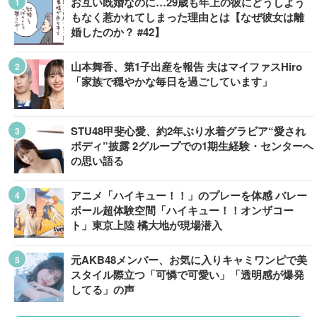
お互い既婚なのに…29歳も年上の彼にどうしよう
もなく惹かれてしまった理由とは【なぜ彼女は離
婚したのか？ #42】
山本舞香、第1子出産を報告 夫はマイファスHiro
「家族で穏やかな毎日を過ごしています」
STU48甲斐心愛、約2年ぶり水着グラビア“愛され
ボディ”披露 2グループでの1期生経験・センターへ
の思い語る
アニメ「ハイキュー！！」のプレーを体感 バレー
ボール超体験空間「ハイキュー！！オンザコー
ト」東京上陸 橘大地が現場潜入
元AKB48メンバー、お気に入りキャミワンピで美
スタイル際立つ「可憐で可愛い」「透明感が爆発
してる」の声