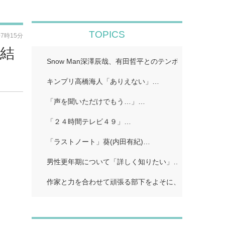
TOPICS
07時15分
完結
Snow Man深澤辰哉、有田哲平とのテンポに手応え “
キンプリ高橋海人「ありえない」…
「声を聞いただけでもう…」…
「２４時間テレビ４９」…
「ラストノート」葵(内田有紀)…
男性更年期について「詳しく知りたい」…
作家と力を合わせて頑張る部下をよそに、上司は陰で悪