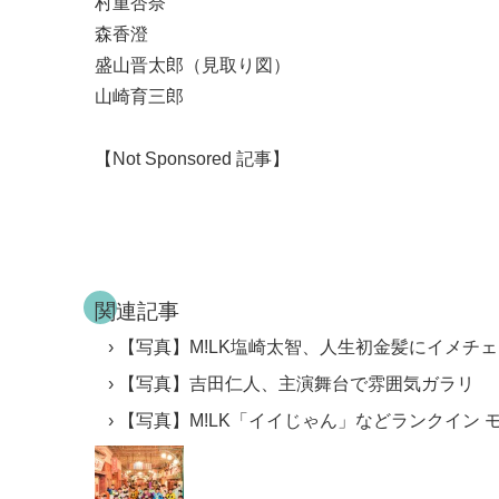
村重杏奈
森香澄
盛山晋太郎（見取り図）
山崎育三郎
【Not Sponsored 記事】
関連記事
【写真】M!LK塩崎太智、人生初金髪にイメチ
【写真】吉田仁人、主演舞台で雰囲気ガラリ
【写真】M!LK「イイじゃん」などランクイン 