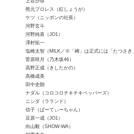
上谷沙弥
熊元プロレス（紅しょうが）
ケツ（ニッポンの社長）
河野玄斗
河野純喜（JO1）
澤村拓一
塩崎太智（M!LK／※「崎」は正式には「たつさき
菅原咲月（乃木坂46）
高野正成（きしたかの）
高橋成美
田中史朗
ナダル（コロコロチキチキペッパーズ）
ニシダ（ラランド）
信子（ぱーてぃーちゃん）
豆原一成（JO1）
向山毅（SHOW-WA）