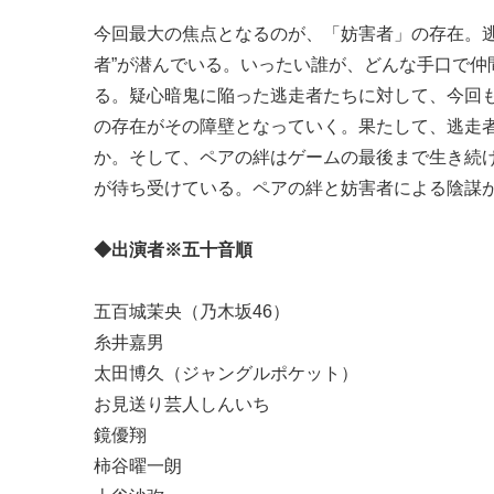
今回最大の焦点となるのが、「妨害者」の存在。
者”が潜んでいる。いったい誰が、どんな手口で
る。疑心暗鬼に陥った逃走者たちに対して、今回
の存在がその障壁となっていく。果たして、逃走
か。そして、ペアの絆はゲームの最後まで生き続
が待ち受けている。ペアの絆と妨害者による陰謀が渦
◆出演者※五十音順
五百城茉央（乃木坂46）
糸井嘉男
太田博久（ジャングルポケット）
お見送り芸人しんいち
鏡優翔
柿谷曜一朗