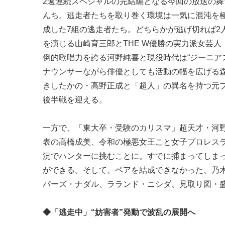
2週連続スペシャルの完結編となる今回の放送の
んち。逃走者たちを取り巻く環境は一気に混沌を極
成した7組の逃走者たち。どちらかが逃げ切れば2
を演じる山崎育三郎とTHE W優勝の実力派女芸
倒的歌唱力を誇る河野純喜と現役時代は“ジーニア
ナウンサーながら俳優としても活動の幅を広げる
きしたかの・高野正成と「超人」の異名を持つ元
後半戦を迎える。
一方で、「東大卒・受験のカリスマ」超天才・河
表の高橋成美、令和の極悪女王こと女子プロレス
況でハンターに挑むことに。すでに捕まってしまっ
ができる。そして、ペアを結成できなかった、乃木
パーズ・ナダル、ラランド・ニシダ、見取り図・
◆「逃走中」“妨害者”発動で波乱の展開へ