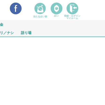
占い
登録・ログイン
当たる占い師
マイルーム
金
リ／ナシ
語り場