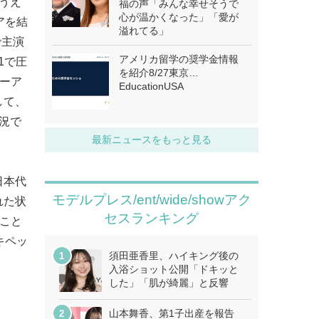
うえ
福の声「みんな幸せそうで
心が温かくなった」「愛が
アを結
溢れてる」
で主演
アメリカ留学の奨学金情報
1で圧
を紹介8/27東京…
リーア
EducationUSA
して、
況で
最新ニュースをもっと見る
日本代
モデルプレス/ent/wide/showアク
れた状
セスランキング
ること
キペッ
須田亜香里、ハイキング後の
入浴ショット公開「ドキッと
した」「肌が綺麗」と反響
山本舞香、第1子出産を報告