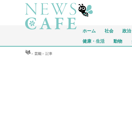
ホーム
社会
政治
健康・生活
動物
ホーム
›
芸能
›
記事