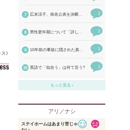
レス》
」