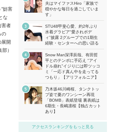
夫はマイファスHiro「家族で
“妨害
穏やかな毎日を過ごしていま
す」
とな
妨害者
STU48甲斐心愛、約2年ぶり
水着グラビア“愛されボデ
るの
ィ”披露 2グループでの1期生
の展開
経験・センターへの思い語る
集部）
Snow Man深澤辰哉、有田哲
平とのテンポに手応え “アイ
ドル崩れ”イジりには即ツッコ
ミ「一応ド真ん中を走ってる
つもり」【アリフォルニア】
乃木坂46川崎桜、タンクトッ
プ姿で夏のワンシーン再現
「BOMB」表紙登場 裏表紙は
6期生・長嶋凛桜【独占カット
あり】
アクセスランキングをもっと見る