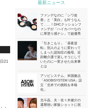
最新ニュース
ファンデなのに「シワ改
善」と「美白」も叶うなん
て……！DHCクッションフ
ァンデが「ハイカバーなの
に厚塗り感ナシ」で超優秀
「引きこもり」「昼夜逆
転」別人のように変わって
しまった認知症の義母。近
距離介護で楽しそうにして
日21
いたのに一変させた出来事
とは
アソビシステム、米国拠点
「ASOBISYSTEM USA」設
立「北米での挑戦を本格
化」
北斗晶、夫・佐々木健介の
還暦祝い家族ショットに祝