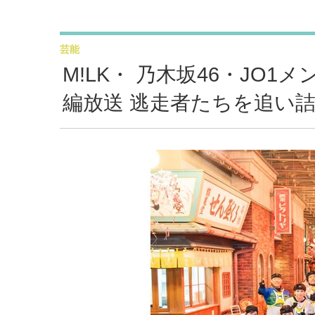
芸能
M!LK・ 乃木坂46・JO
編放送 逃走者たちを追い詰