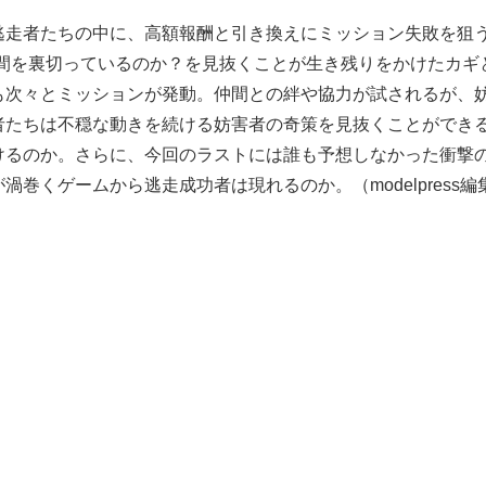
逃走者たちの中に、高額報酬と引き換えにミッション失敗を狙う
仲間を裏切っているのか？を見抜くことが生き残りをかけたカギ
も次々とミッションが発動。仲間との絆や協力が試されるが、
者たちは不穏な動きを続ける妨害者の奇策を見抜くことができ
けるのか。さらに、今回のラストには誰も予想しなかった衝撃
巻くゲームから逃走成功者は現れるのか。（modelpress編