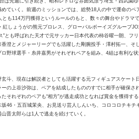
舞台は先週に引き続き、昭和レトロな雰囲気漂う埼玉・西武園ゆ
めていく。前週のミッションでは、総勢18人の中で運命のペ
人とも114万円獲得というルールのもと、数々の舞台やドラマ
人・紅しょうがの熊元プロレス、グローバルボーイズグループJO
ス”とも呼ばれた天才で元サッカー日本代表の柿谷曜一朗、フ
森香澄とメジャーリーグでも活躍した剛腕投手・澤村拓一、そ
プロ野球選手・糸井嘉男がそれぞれペアを組み、4組は有利な状
野玄斗、現在は解説者としても活躍する元フィギュアスケート
ラーの上谷沙弥は、ペアを結成したもののすでに相手が確保さ
たそれぞれのペアも“相方”が逃走成功となれば賞金を獲得す
坂46・五百城茉央、お見送り芸人しんいち、コロコロチキチ
盛山晋太郎らは1人で逃走を続けていく。