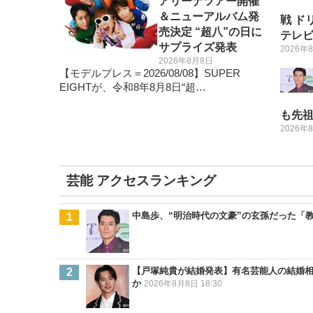
アリーナツアー開催
＆ニューアルバム発
戦 ド
売決定 “超八”の日に
テレビ
サプライズ発表
2026年
2026年8月8日
【モデルプレス＝2026/08/08】SUPER
EIGHTが、令和8年8月8日“超…
も先
2026年
芸能 アクセスランキング
中島歩、“明治時代の文豪”の玄孫だった「
【戸塚純貴が結婚発表】有名芸能人の結婚相
か
2026年8月8日 18:30