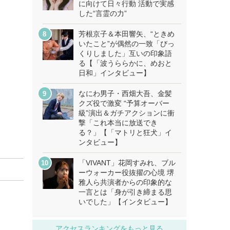
に向けて日々行動 活動で実感
した“言霊の力”
芳根京子＆本田響矢、“ときめ
いたこと”が偶然の一致「びっ
くりしました」互いの印象語
る【「波うららかに、めおと
日和」インタビュー】
なにわ男子・西畑大吾、金髪
クズ役で激変 “予算オーバー
級”演出＆ガチアクションに衝
撃「これ本当に放送でき
る？」【「マトリと狂犬」イ
ンタビュー】
「VIVANT」花岡すみれ、ブル
ーウォーカー役抜擢の心境 堺
雅人ら共演者からの印象的な
一言とは「身が引き締まる思
いでした」【インタビュー】
アクセスランキングをもっと見る