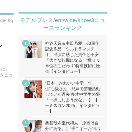
モデルプレス/ent/wide/show3ニュ
00時15分
ースランキング
し
神谷天音＆中田乃愛、60周年
記念作品「ウルトラマンテ
オ」出演に感じた責任と不安
「大きな転機になる」“数ミリ
単位のこだわり”特撮技術に圧
した」
倒【インタビュー】
ンタビュ
“日本一かわいい中学一年
生”心愛さん、兄妹で芸能活動
していた過去 多才中学生の夢
「一択にしようかな」【「中
一ミスコン2025」インタビュ
ー】
奥智哉＆杢代和人（原因は自
分にある。）“手こずった”3パ