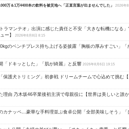
から1000万＆1万4400本の飲料を被災地へ「正直言葉が出ませんでした」
2026年
ルトラマンテオ」出演に感じた責任と不安「大きな転機になる」
ビュー】
2026年8月8日 8:15
 110kgのベンチプレス持ち上げる姿披露「胸板の厚みすごい」
開「ドキッとした」「肌が綺麗」と反響
2026年8月6日 19:15
「保護犬トリミング」初参戦 ドリームチームで心込めて挑む【
た理由 乃木坂46卒業後初主演で母親役に【世界は美しいと誰
のカナッペ…豪華な手料理並ぶ食卓公開「全部美味しそう」「