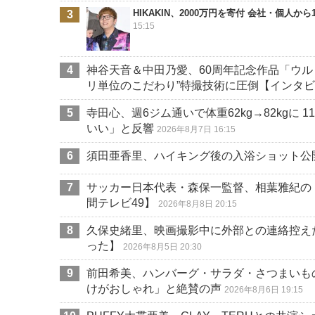
HIKAKIN、2000万円を寄付 会社・個人
15:15
神谷天音＆中田乃愛、60周年記念作品「ウ
リ単位のこだわり”特撮技術に圧倒【インタ
寺田心、週6ジム通いで体重62kg→82kgに
いい」と反響
2026年8月7日 16:15
須田亜香里、ハイキング後の入浴ショット公
サッカー日本代表・森保一監督、相葉雅紀の
間テレビ49】
2026年8月8日 20:15
久保史緒里、映画撮影中に外部との連絡控え
った】
2026年8月5日 20:30
前田希美、ハンバーグ・サラダ・さつまいも
けがおしゃれ」と絶賛の声
2026年8月6日 19:15