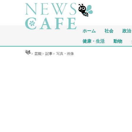
ホーム
社会
政治
健康・生活
動物
ホーム
›
芸能
›
記事
›
写真・画像