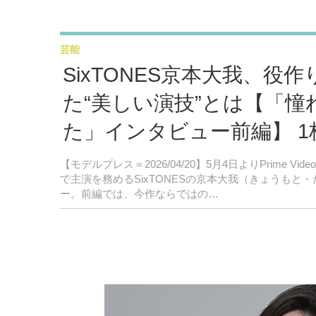
芸能
SixTONES京本大我、役
た“美しい演技”とは【「
た」インタビュー前編】 
【モデルプレス＝2026/04/20】5月4日よりPrim
で主演を務めるSixTONESの京本大我（きょうもと
ー。前編では、今作ならではの…