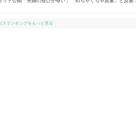
演ショット公開「夫婦の並びが尊い」「めちゃくちゃ貴重」と反響
セスランキングをもっと見る