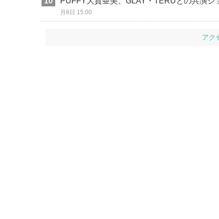
PUFFY大貫亜美、GLAY・TERUとの共
月8日 15:00
アク