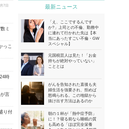
8月7日
最新ニュース
「え、ここでするんです
か?」上司との不倫、勤務中
“数ミ
に連れて行かれた先は【本
当にあったすごい不倫・GW
スペシャル】
「かっこ
元国税芸人は見た！「お金
持ちが絶対やっていない」
こととは
24時
がんを告知された直後も夫
婦生活を強要され、拒めば
かが言
怒鳴られる。この地獄から
抜け出す方法はあるのか
盛り付
朝の１杯が「熱中症予防」
に！？寝る前なら睡眠の質
も高める「ほぼ完全栄養