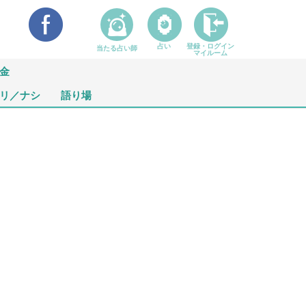
占い
登録・ログイン
当たる占い師
マイルーム
金
リ／ナシ
語り場