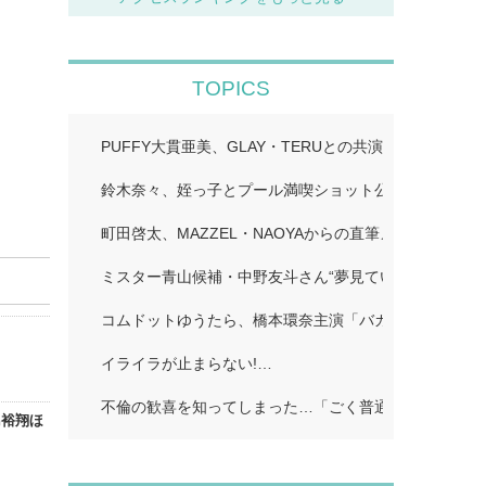
TOPICS
PUFFY大貫亜美、GLAY・TERUとの共演ショット公
鈴木奈々、姪っ子とプール満喫ショット公開「仲良しす
町田啓太、MAZZEL・NAOYAからの直筆メッセージ付
ミスター青山候補・中野友斗さん“夢見ていた賞受賞に感
コムドットゆうたら、橋本環奈主演「バカンスの法則」
イライラが止まらない!…
不倫の歓喜を知ってしまった…「ごく普通の主婦」…
島裕翔ほ