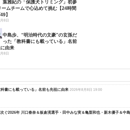
葉雅紀の「保護犬トリミング」初参
リームチームで心込めて挑む【24時間
49】
8月8日
中島歩、“明治時代の文豪”の玄孫だ
った「教科書にも載っている」名前
祖に由来
8月8日
教科書にも載っている」名前も先祖に由来
2026年8月8日 19:00
次ぐ2026年 川口春奈＆板倉滉選手・田中みな実＆亀梨和也・新木優子＆中