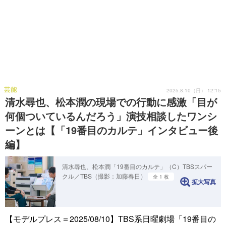
芸能
2025.8.10（日） 12:15
清水尋也、松本潤の現場での行動に感激「目が
何個ついているんだろう」演技相談したワンシ
ーンとは【「19番目のカルテ」インタビュー後
編】
清水尋也、松本潤「19番目のカルテ」（C）TBSスパー
クル／TBS（撮影：加藤春日）
全 1 枚
拡大写真
【モデルプレス＝2025/08/10】TBS系日曜劇場「19番目の