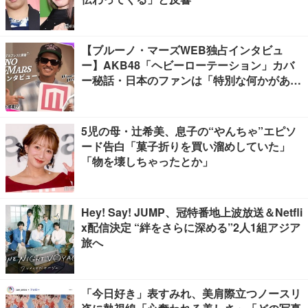
【ブルーノ・マーズWEB独占インタビュ
ー】AKB48「ヘビーローテーション」カバ
ー秘話・日本のファンは「特別な何かがあ
る」…来日公演への期待語る
5児の母・辻希美、息子の“やんちゃ”エピソ
ード告白「菓子折りを買い溜めしていた」
「物を壊しちゃったとか」
Hey! Say! JUMP、冠特番地上波放送＆Netfli
x配信決定 “絆をさらに深める”2人1組アジア
旅へ
「今日好き」表すみれ、美肩際立つノースリ