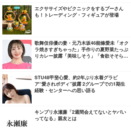
エクササイズやピクニックをするプーさん
も！トレーディング・フィギュアが登場
歌舞伎俳優の妻・元乃木坂46能條愛未「オク
ラ焼きすぎちゃった」手作りの夏野菜たっぷ
りカレー披露「美味しそう」「食欲そそられ
る」
STU48甲斐心愛、約2年ぶり水着グラビ
ア“愛されボディ”披露 2グループでの1期生
経験・センターへの思い語る
キンプリ永瀬廉「2週間会えてないとヤバい
ってなる」親友とは