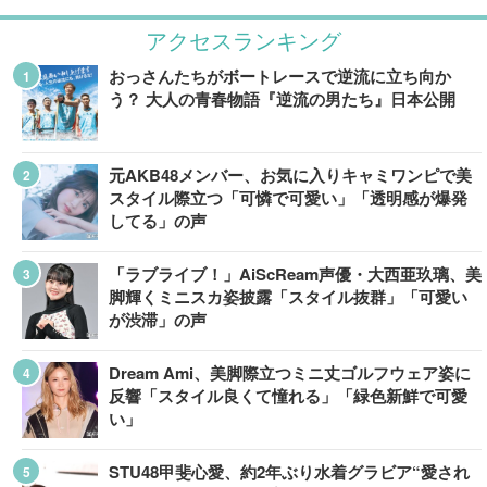
アクセスランキング
おっさんたちがボートレースで逆流に立ち向か
う？ 大人の青春物語『逆流の男たち』日本公開
元AKB48メンバー、お気に入りキャミワンピで美
スタイル際立つ「可憐で可愛い」「透明感が爆発
してる」の声
「ラブライブ！」AiScReam声優・大西亜玖璃、美
脚輝くミニスカ姿披露「スタイル抜群」「可愛い
が渋滞」の声
Dream Ami、美脚際立つミニ丈ゴルフウェア姿に
反響「スタイル良くて憧れる」「緑色新鮮で可愛
い」
STU48甲斐心愛、約2年ぶり水着グラビア“愛され