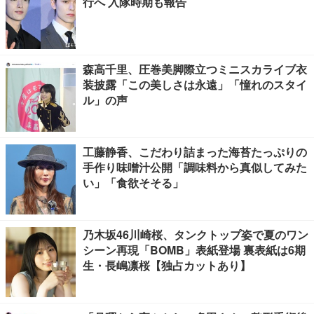
行へ 入隊時期も報告
森高千里、圧巻美脚際立つミニスカライブ衣
装披露「この美しさは永遠」「憧れのスタイ
ル」の声
工藤静香、こだわり詰まった海苔たっぷりの
手作り味噌汁公開「調味料から真似してみた
い」「食欲そそる」
乃木坂46川崎桜、タンクトップ姿で夏のワン
シーン再現「BOMB」表紙登場 裏表紙は6期
生・長嶋凛桜【独占カットあり】