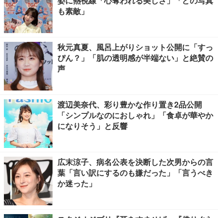
姿に熱視線「心奪われる美しさ」「どの写真
も素敵」
秋元真夏、風呂上がりショット公開に「すっ
ぴん？」「肌の透明感が半端ない」と絶賛の
声
渡辺美奈代、彩り豊かな作り置き2品公開
「シンプルなのにおしゃれ」「食卓が華やか
になりそう」と反響
広末涼子、病名公表を決断した次男からの言
葉「言い訳にするのも嫌だった」「言うべき
か迷った」