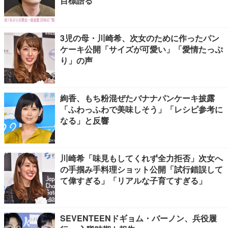
目標語る
3児の母・川崎希、次女のために作ったパン
ケーキ公開「サイズが可愛い」「愛情たっぷ
り」の声
絢香、もち粉混ぜたバナナパンケーキ披露
「ふわっふわで美味しそう」「レシピ参考に
なる」と反響
川崎希「味見もしてくれず全力拒否」次女へ
の手掴み手料理ショット公開「試行錯誤して
て偉すぎる」「リアルな子育てすぎる」
SEVENTEENドギョム・バーノン、兵役履