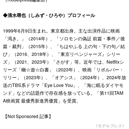
◆清水尋也（しみず・ひろや）プロフィール
1999年6月9日生まれ。東京都出身。主な出演作品に映画
「渇き。」（2014年）、「ソロモンの偽証 前篇・事件／後
篇・裁判」（2015年）、「ちはやふる 上の句・下の句／結
び」（2016、2018年）、「東京リベンジャーズ』シリー
ズ」（2021、2023年）「さがす」等。近年では、Netflixシ
リーズ「幽☆遊☆白書」（2023年）、映画「リボルバー・
リリー」（2023年）、「オアシス」（2024年）、2024年放
送のTBS系ドラマ「Eye Love You」、「海に眠るダイヤモ
ンド」などの話題作で存在感を放っている。「第11回TAM
A映画賞 最優秀新進男優賞」を受賞。
【Not Sponsored 記事】
《モデルプレス》