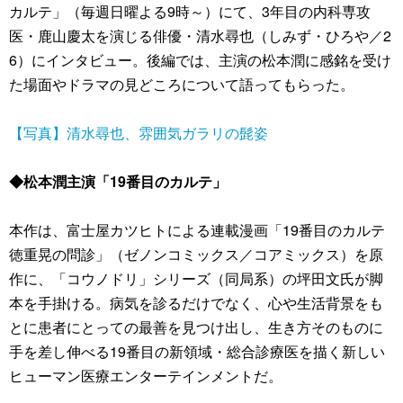
カルテ」（毎週日曜よる9時～）にて、3年目の内科専攻
医・鹿山慶太を演じる俳優・清水尋也（しみず・ひろや／2
6）にインタビュー。後編では、主演の松本潤に感銘を受け
た場面やドラマの見どころについて語ってもらった。
【写真】清水尋也、雰囲気ガラリの髭姿
◆松本潤主演「19番目のカルテ」
本作は、富士屋カツヒトによる連載漫画「19番目のカルテ
徳重晃の問診」（ゼノンコミックス／コアミックス）を原
作に、「コウノドリ」シリーズ（同局系）の坪田文氏が脚
本を手掛ける。病気を診るだけでなく、心や生活背景をも
とに患者にとっての最善を見つけ出し、生き方そのものに
手を差し伸べる19番目の新領域・総合診療医を描く新しい
ヒューマン医療エンターテインメントだ。