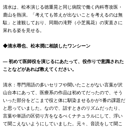
清水は、松本演じる徳重晃と同じ病院で働く内科専攻医・
鹿山を熱演。「考えても答えが出ないことを考えるのは無
駄」と達観しており、同期の滝野（小芝風花）の実直さに
呆れる姿を見せる。
◆清水尋也、松本潤に相談したワンシーン
― 初めて医師役を演じるにあたって、役作りで意識された
ことなどがあれば教えてください。
清水：専門用語の多いセリフや聞いたことがない言葉が沢
山台本にあって、医療系の作品は初めてだったので、そう
いった部分をどこまで役と体に馴染ませるかが1番の課題だ
と思っていました。なので、話すときのリズムだったり、
言葉や単語の区切り方をなるべくナチュラルにして、浮い
て聞こえないようにしていました。元々、音読をして聞こ