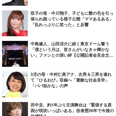
双子の母・中川翔子、子どもに髪の毛を引っ
張られ困っている様子公開「ママあるある」
「乱れっぷりに笑った」と反響
中島健人、山田涼介に続く東京ドーム誓う
「僕という月は、皆さんがいなきゃ輝かな
い」ファンとの深い絆【公開記者会見全文
／“IDOL1ST 中島健人” LIVE TOUR 2026】
3児の母・中村仁美アナ、次男＆三男を連れ
て「ひるおび」収録へ「素敵な社会見学」
「パパ似かな」の声
田中圭、約1年ぶり主演舞台は「緊張する原
因が現状いっぱいある」役者歴26年で今後の