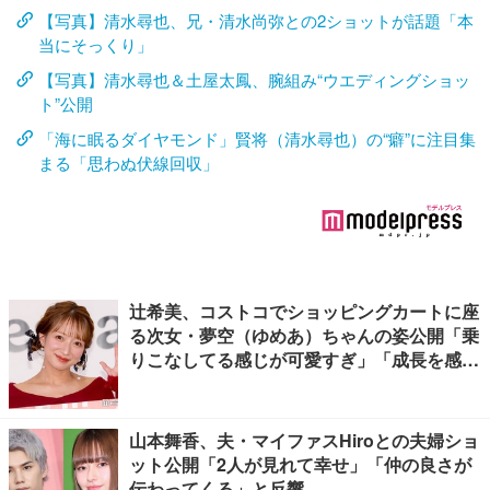
【写真】清水尋也、兄・清水尚弥との2ショットが話題「本
当にそっくり」
【写真】清水尋也＆土屋太鳳、腕組み“ウエディングショッ
ト”公開
「海に眠るダイヤモンド」賢将（清水尋也）の“癖”に注目集
まる「思わぬ伏線回収」
辻希美、コストコでショッピングカートに座
る次女・夢空（ゆめあ）ちゃんの姿公開「乗
りこなしてる感じが可愛すぎ」「成長を感じ
る」の声
山本舞香、夫・マイファスHiroとの夫婦ショ
ット公開「2人が見れて幸せ」「仲の良さが
伝わってくる」と反響