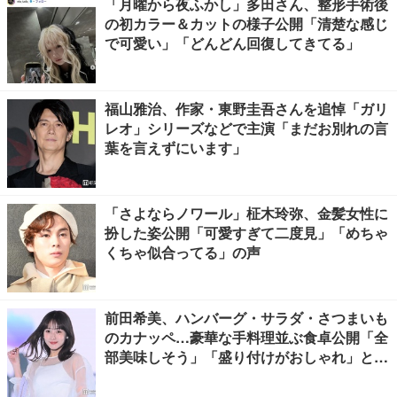
「月曜から夜ふかし」多田さん、整形手術後
の初カラー＆カットの様子公開「清楚な感じ
で可愛い」「どんどん回復してきてる」
福山雅治、作家・東野圭吾さんを追悼「ガリ
レオ」シリーズなどで主演「まだお別れの言
葉を言えずにいます」
「さよならノワール」柾木玲弥、金髪女性に
扮した姿公開「可愛すぎて二度見」「めちゃ
くちゃ似合ってる」の声
前田希美、ハンバーグ・サラダ・さつまいも
のカナッペ…豪華な手料理並ぶ食卓公開「全
部美味しそう」「盛り付けがおしゃれ」と絶
賛の声