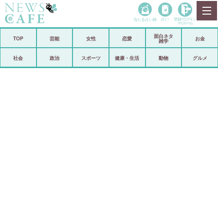
当たる占い師
占い
登録•
ログイン
マイルーム
面白ネタ
ホーム
TOP
芸能
女性
恋愛
お金
雑学
社会
政治
社会
政治
スポーツ
健康・生活
動物
グルメ
経済
海外
芸能
スポーツ
恋愛
ビックリ
コメントポスト
アリ／ナシ
リリース
ショップ
登録・ログイン/マイルーム