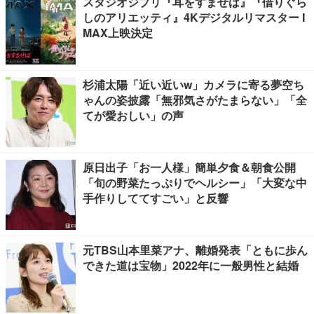
スタジオジブリ『耳をすませば』『借りぐら
しのアリエッティ』4Kデジタルリマスター I
MAX上映決定
杉浦太陽「近い近いw」カメラに寄る夢空ち
ゃんの姿披露「無邪気さがたまらない」「全
てが愛おしい」の声
原日出子「お一人様」簡単夕食＆朝食公開
「旬の野菜たっぷりでヘルシー」「大変な中
手作りしててすごい」と反響
元TBS山本里菜アナ、離婚発表「ともに歩ん
できた道は宝物」2022年に一般男性と結婚