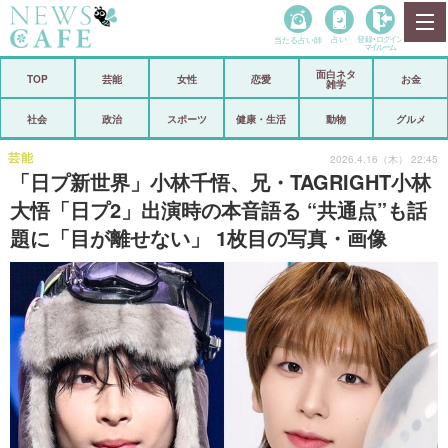
当たる占い師
占い
登録•
ログイン
マイルーム
面白ネタ
ホーム
TOP
芸能
女性
恋愛
お金
雑学
社会
政治
社会
政治
スポーツ
健康・生活
動物
グルメ
経済
海外
芸能
2026.4.16（木） 22:45
「日プ新世界」小林千悟、兄・TAGRIGHT小林
芸能
スポーツ
大悟「日プ2」出演時の本音語る “共通点”も話
題に「目が離せない」 1枚目の写真・画像
恋愛
ビックリ
コメントポスト
アリ／ナシ
リリース
ショップ
登録・ログイン/マイルーム