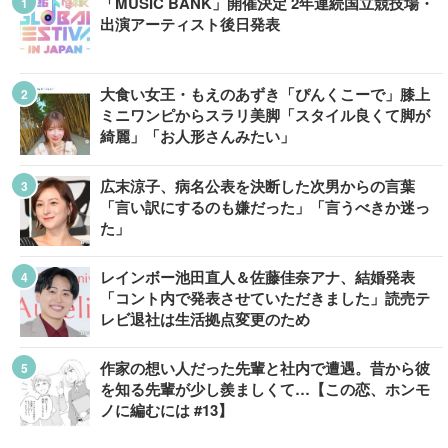
「MUSIC BANK」開催決定 2年連続国立競技場・
出演アーティスト後日発表
大食い女王・もえのあずき「ぴんくこーで」膝上
ミニワンピからスラリ美脚「スタイル良くて脚が
綺麗」「お人形さんみたい」
広末涼子、病名公表を決断した次男からの言葉
「言い訳にするのも嫌だった」「言うべきか迷っ
た」
レインボー池田直人＆佐藤佳奈アナ、結婚発表
「コント内で発表させていただきました」読売テ
レビ退社は生活拠点変更のため
作家の想い人だった先輩と社内で遭遇。昔から彼
を知る先輩が少し羨ましくて…【この恋、ホンモ
ノに編むには #13】