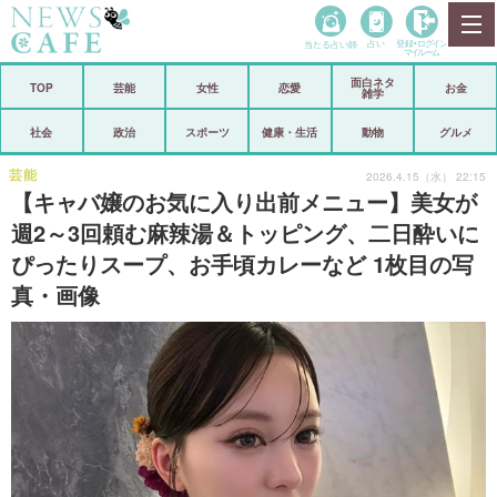
当たる占い師
占い
登録•
ログイン
マイルーム
面白ネタ
ホーム
TOP
芸能
女性
恋愛
お金
雑学
社会
政治
社会
政治
スポーツ
健康・生活
動物
グルメ
経済
海外
芸能
2026.4.15（水） 22:15
【キャバ嬢のお気に入り出前メニュー】美女が
芸能
スポーツ
週2～3回頼む麻辣湯＆トッピング、二日酔いに
ぴったりスープ、お手頃カレーなど 1枚目の写
恋愛
ビックリ
真・画像
コメントポスト
アリ／ナシ
リリース
ショップ
登録・ログイン/マイルーム