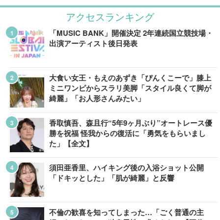
アクセスランキング
「MUSIC BANK」開催決定 2年連続国立競技場・
出演アーティスト後日発表
大食い女王・もえのあずき「ぴんくこーで」膝上
ミニワンピからスラリ美脚「スタイル良くて脚が
綺麗」「お人形さんみたい」
香取慎吾、森且行“5年9ヶ月ぶり”オートレース優
勝を祝福 怪我からの復活に「勇気をもらいまし
た」【全文】
須田亜香里、ハイキング後の入浴ショット公開
「ドキッとした」「肌が綺麗」と反響
不倫の歓喜を知ってしまった…「ごく普通の主