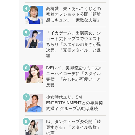
高橋愛、夫・あべこうじとの
密着オフショット公開「距離
感にキュン」「素敵な夫婦」
「イカゲーム」出演美女、シ
ョート丈トップスでウエスト
ちらり「スタイルの良さが異
次元」「完璧スタイル」と反
響
IVEレイ、美脚際立つミニ丈×
ニーハイコーデに「スタイル
完璧」「差し色が可愛い」と
反響
少女時代ユリ、SM
ENTERTAINMENTとの専属契
約満了 グループ活動は継続
IU、タンクトップ姿公開「綺
麗すぎる」「スタイル抜群」
の声