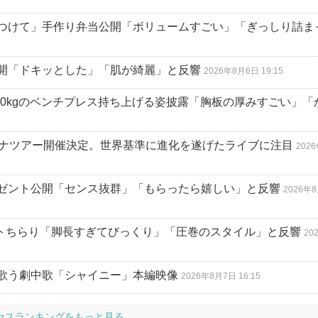
つけて」手作り弁当公開「ボリュームすごい」「ぎっしり詰ま
開「ドキッとした」「肌が綺麗」と反響
2026年8月6日 19:15
 110kgのベンチプレス持ち上げる姿披露「胸板の厚みすごい」
内アリーナツアー開催決定。世界基準に進化を遂げたライブに注目
202
ゼント公開「センス抜群」「もらったら嬉しい」と反響
2026年
ストちらり「脚長すぎてびっくり」「圧巻のスタイル」と反響
20
歌う劇中歌「シャイニー」本編映像
2026年8月7日 16:15
セスランキングをもっと見る