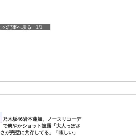
この記事へ戻る
1/1
乃木坂46岩本蓮加、ノースリコーデ
で爽やかショット披露「大人っぽさ
愛さが完璧に共存してる」「眩しい」