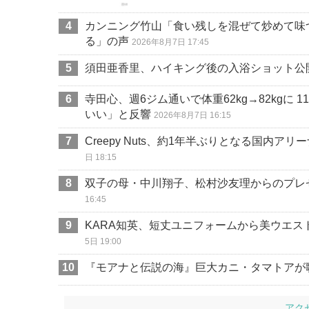
カンニング竹山「食い残しを混ぜて炒めて味
る」の声
2026年8月7日 17:45
須田亜香里、ハイキング後の入浴ショット公
寺田心、週6ジム通いで体重62kg→82kgに
いい」と反響
2026年8月7日 16:15
Creepy Nuts、約1年半ぶりとなる国
日 18:15
双子の母・中川翔子、松村沙友理からのプレ
16:45
KARA知英、短丈ユニフォームから美ウエ
5日 19:00
『モアナと伝説の海』巨大カニ・タマトアが
アク