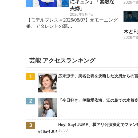
にキュン」「素敵な
2026年
夫婦」
2026年8月7日
【モデルプレス＝2026/08/07】元モーニング
娘。でタレントの高…
木と
2026年
芸能 アクセスランキング
広末涼子、病名公表を決断した次男からの
「今日好き」伊藤愛依海、江の島での水着
Hey! Say! JUMP、横アリ公演決定
15:30