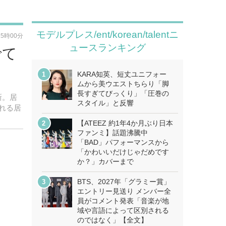
モデルプレス/ent/korean/talentニ
15時00分
ュースランキング
でて
KARA知英、短丈ユニフォー
ムから美ウエストちらり「脚
長すぎてびっくり」「圧巻の
新。居
スタイル」と反響
れる居
【ATEEZ 約1年4か月ぶり日本
ファンミ】話題沸騰中
「BAD」パフォーマンスから
「かわいいだけじゃだめです
か？」カバーまで
BTS、2027年「グラミー賞」
エントリー見送り メンバー全
員がコメント発表「音楽が地
域や言語によって区別される
のではなく」【全文】