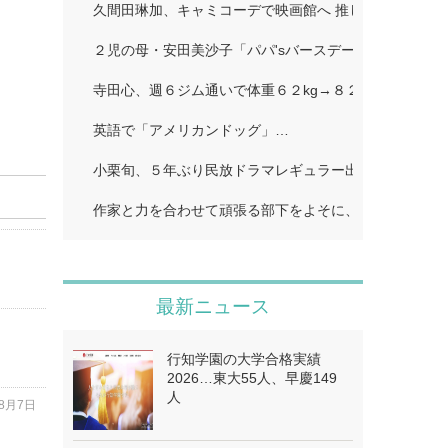
久間田琳加、キャミコーデで映画館へ 推し活ショット
２児の母・安田美沙子「パパ'sバースデー」…
寺田心、週６ジム通いで体重６２kg→８２kgに １１０k
英語で「アメリカンドッグ」…
小栗旬、５年ぶり民放ドラマレギュラー出演…
作家と力を合わせて頑張る部下をよそに、上司は陰で悪
最新ニュース
行知学園の大学合格実績
2026…東大55人、早慶149
人
年8月7日