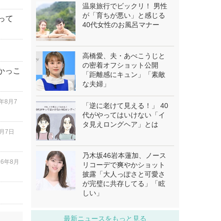
温泉旅行でビックリ！ 男性
が「育ちが悪い」と感じる
って
40代女性のお風呂マナー
高橋愛、夫・あべこうじと
の密着オフショット公開
「かっこ
「距離感にキュン」「素敵
な夫婦」
6年8月7
「逆に老けて見える！」 40
代がやってはいけない「イ
タ見えロングヘア」とは
8月7日
乃木坂46岩本蓮加、ノース
26年8月
リコーデで爽やかショット
披露「大人っぽさと可愛さ
が完璧に共存してる」「眩
しい」
最新ニュースをもっと見る