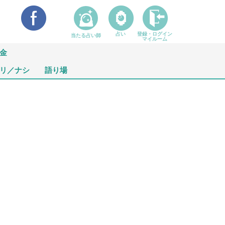
占い
登録・ログイン
当たる占い師
マイルーム
金
リ／ナシ
語り場