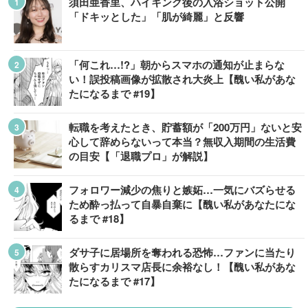
須田亜香里、ハイキング後の入浴ショット公開
「ドキッとした」「肌が綺麗」と反響
「何これ…!?」朝からスマホの通知が止まらな
い！誤投稿画像が拡散され大炎上【醜い私があな
たになるまで #19】
転職を考えたとき、貯蓄額が「200万円」ないと安
心して辞めらないって本当？無収入期間の生活費
の目安【「退職プロ」が解説】
フォロワー減少の焦りと嫉妬…一気にバズらせる
ため酔っ払って自暴自棄に【醜い私があなたにな
るまで #18】
ダサ子に居場所を奪われる恐怖…ファンに当たり
散らすカリスマ店長に余裕なし！【醜い私があな
たになるまで #17】