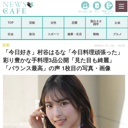
当たる占い師
占い
登録•
ログイン
マイルーム
面白ネタ
ホーム
TOP
芸能
女性
恋愛
お金
雑学
社会
政治
社会
政治
スポーツ
健康・生活
動物
グルメ
経済
海外
芸能
2026.4.14（火） 18:00
「今日好き」村谷はるな「今日料理頑張った」
芸能
スポーツ
彩り豊かな手料理3品公開「見た目も綺麗」
「バランス最高」の声 1枚目の写真・画像
恋愛
ビックリ
コメントポスト
アリ／ナシ
リリース
ショップ
登録・ログイン/マイルーム