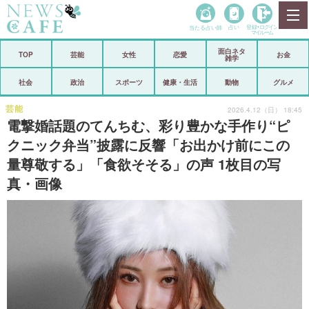
当たる占い師
占い
登録•
ログイン
マイルーム
面白ネタ
ホーム
TOP
芸能
女性
恋愛
お金
雑学
社会
政治
社会
政治
スポーツ
健康・生活
動物
グルメ
経済
海外
芸能
2026.4.12（日） 18:45
電撃婚話題のてんちむ、彩り豊かな手作り“ピ
芸能
スポーツ
クニック弁当”披露に反響「お出かけ前にこの
量尊敬する」「食欲そそる」の声 1枚目の写
恋愛
ビックリ
真・画像
コメントポスト
アリ／ナシ
リリース
ショップ
登録・ログイン/マイルーム