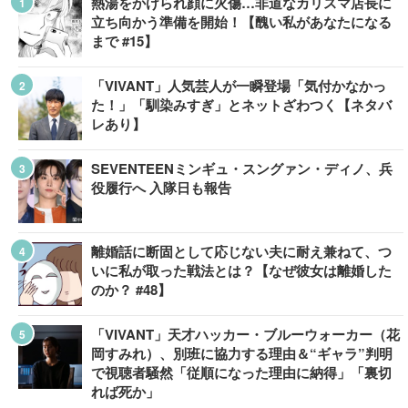
熱湯をかけられ顔に火傷…非道なカリスマ店長に
立ち向かう準備を開始！【醜い私があなたになる
まで #15】
「VIVANT」人気芸人が一瞬登場「気付かなかっ
た！」「馴染みすぎ」とネットざわつく【ネタバ
レあり】
SEVENTEENミンギュ・スングァン・ディノ、兵
役履行へ 入隊日も報告
離婚話に断固として応じない夫に耐え兼ねて、つ
いに私が取った戦法とは？【なぜ彼女は離婚した
のか？ #48】
「VIVANT」天才ハッカー・ブルーウォーカー（花
岡すみれ）、別班に協力する理由＆“ギャラ”判明
で視聴者騒然「従順になった理由に納得」「裏切
れば死か」