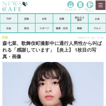
当たる占い師
占い
登録•
ログイン
マイルーム
面白ネタ
ホーム
TOP
芸能
女性
恋愛
お金
雑学
社会
政治
社会
政治
スポーツ
健康・生活
動物
グルメ
経済
海外
芸能
2026.4.10（金） 21:30
森七菜、歌舞伎町撮影中に通行人男性から叫ば
芸能
スポーツ
れる「感謝しています」【炎上】 1枚目の写
真・画像
恋愛
ビックリ
コメントポスト
アリ／ナシ
リリース
ショップ
登録・ログイン/マイルーム