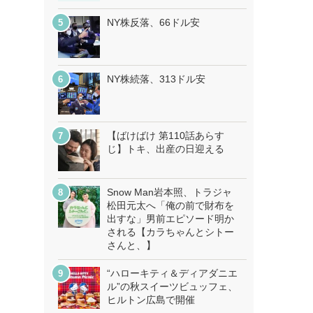
NY株反落、66ドル安
NY株続落、313ドル安
【ばけばけ 第110話あらす
じ】トキ、出産の日迎える
Snow Man岩本照、トラジャ
松田元太へ「俺の前で財布を
出すな」男前エピソード明か
される【カラちゃんとシトー
さんと、】
“ハローキティ＆ディアダニエ
ル”の秋スイーツビュッフェ、
ヒルトン広島で開催