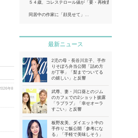
５４歳、コレステロール値が「要・再検査」…
同居中の作家に「顔見せて」…
最新ニュース
2児の母・長谷川京子、手作
りそぼろ弁当公開「詰め方
が丁寧」「梨までついてる
の嬉しい」と反響
2026年8
武尊、妻・川口葵とのジム
のカフェでの2ショット披露
「ラブラブ」「幸せオーラ
すごい」と反響
板野友美、ダイエット中の
手作りご飯公開「参考にな
る」「手軽で美味しそう」