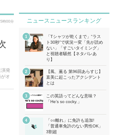
ニュースニュースランキング
15時00分
「Tシャツが乾くまで」“ラス
次
ト30秒”で状況一変「先が読め
ない」「すごいタイミング」
と視聴者騒然【ネタバレあ
り】
主演発
【風、薫る 第96回あらすじ】
崎がオ
直美に起こったアクシデント
とは
この英語ってどんな意味？
「He’s so cocky.」
「○○離れ」に免許も追加!
「普通車免許のない男性OK」
3割超