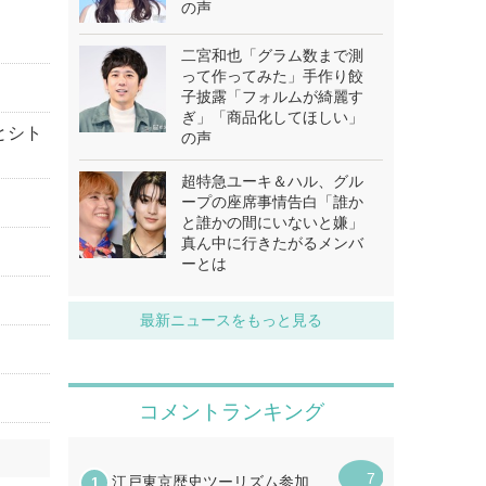
の声
二宮和也「グラム数まで測
って作ってみた」手作り餃
子披露「フォルムが綺麗す
ぎ」「商品化してほしい」
とシト
の声
超特急ユーキ＆ハル、グル
ープの座席事情告白「誰か
と誰かの間にいないと嫌」
真ん中に行きたがるメンバ
ーとは
最新ニュースをもっと見る