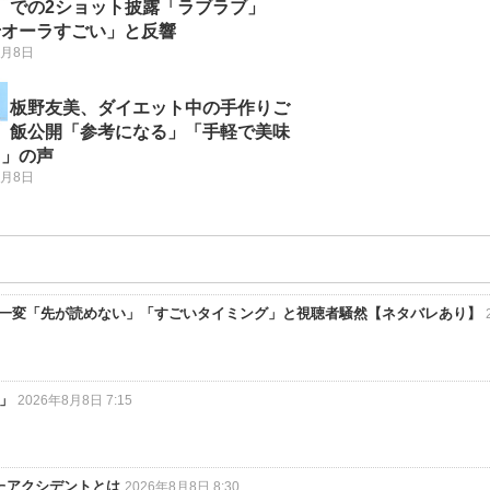
での2ショット披露「ラブラブ」
せオーラすごい」と反響
8月8日
板野友美、ダイエット中の手作りご
飯公開「参考になる」「手軽で美味
う」の声
8月8日
状況一変「先が読めない」「すごいタイミング」と視聴者騒然【ネタバレあり】
.」
2026年8月8日 7:15
たアクシデントとは
2026年8月8日 8:30