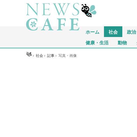
ホーム
社会
政治
健康・生活
動物
ホーム
›
社会
›
記事
›
写真・画像