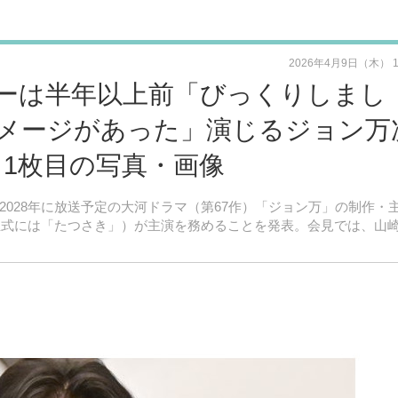
2026年4月9日（木） 
ーは半年以上前「びっくりしまし
メージがあった」演じるジョン万
 1枚目の写真・画像
月9日、2028年に放送予定の大河ドラマ（第67作）「ジョン万」の制作・
正式には「たつさき」）が主演を務めることを発表。会見では、山