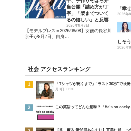
子、手作りそぼろ弁
当公開「詰め方が丁
「幸
寧」「梨までついて
2026年
るの嬉しい」と反響
2026年8月8日
【モデルプレス＝2026/08/08】女優の長谷川
京子が8月7日、自身…
しそ
2026年
社会 アクセスランキング
「Tシャツが乾くまで」“ラスト30秒”で
月8日 11:30
この英語ってどんな意味？「He’s so cocky
【風、薫る 第96回あらすじ】直美に起こっ