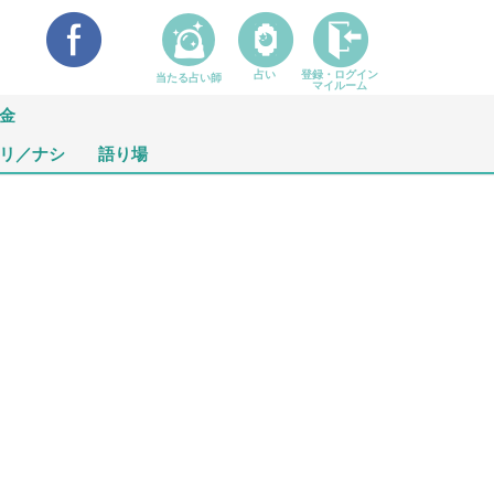
占い
登録・ログイン
当たる占い師
マイルーム
金
リ／ナシ
語り場