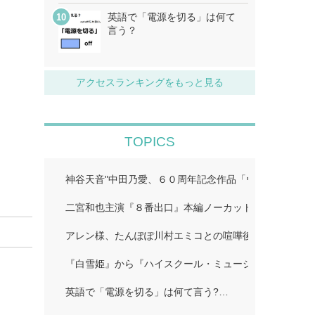
英語で「電源を切る」は何て
言う？
アクセスランキングをもっと見る
TOPICS
神谷天音"中田乃愛、６０周年記念作品「ウルトラマン
二宮和也主演『８番出口』本編ノーカット地上波初放送!
アレン様、たんぽぽ川村エミコとの喧嘩後に「初めての
『白雪姫』から『ハイスクール・ミュージカル/ザ・ム
英語で「電源を切る」は何て言う?…