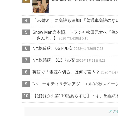
「○○離れ」に免許も追加! 「普通車免許のな
Snow Man岩本照、トラジャ松田元太へ
ーさんと、】
2026年3月28日 5:15
NY株反落、66ドル安
2022年1月26日 7:23
NY株続落、313ドル安
2022年1月21日 9:23
英語で「電源を切る」は何て言う？
2026年8月7
“ハローキティ＆ディアダニエル”の秋スイー
【ばけばけ 第110話あらすじ】トキ、出産の
アク