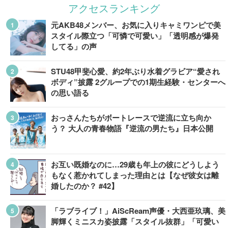
アクセスランキング
元AKB48メンバー、お気に入りキャミワンピで美
スタイル際立つ「可憐で可愛い」「透明感が爆発
してる」の声
STU48甲斐心愛、約2年ぶり水着グラビア“愛され
ボディ”披露 2グループでの1期生経験・センターへ
の思い語る
おっさんたちがボートレースで逆流に立ち向か
う？ 大人の青春物語『逆流の男たち』日本公開
お互い既婚なのに…29歳も年上の彼にどうしよう
もなく惹かれてしまった理由とは【なぜ彼女は離
婚したのか？ #42】
「ラブライブ！」AiScReam声優・大西亜玖璃、美
脚輝くミニスカ姿披露「スタイル抜群」「可愛い