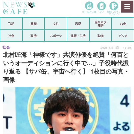
当たる占い師
占い
登録•
ログイン
マイルーム
面白ネタ
ホーム
TOP
芸能
女性
恋愛
お金
雑学
社会
政治
社会
政治
スポーツ
健康・生活
動物
グルメ
経済
海外
社会
2026.4.5（日） 18:30
北村匠海「神様です」共演俳優を絶賛「何百と
芸能
スポーツ
いうオーディションに行く中で…」子役時代振
り返る 【サバ缶、宇宙へ行く】 1枚目の写真・
恋愛
ビックリ
画像
コメントポスト
アリ／ナシ
リリース
ショップ
登録・ログイン/マイルーム