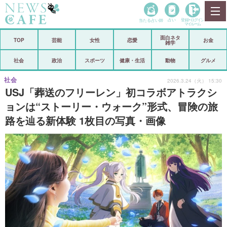
当たる占い師
占い
登録•
ログイン
マイルーム
面白ネタ
ホーム
TOP
芸能
女性
恋愛
お金
雑学
社会
政治
社会
政治
スポーツ
健康・生活
動物
グルメ
経済
海外
社会
2026.3.24（火） 15:30
USJ「葬送のフリーレン」初コラボアトラクシ
芸能
スポーツ
ョンは“ストーリー・ウォーク”形式、冒険の旅
路を辿る新体験 1枚目の写真・画像
恋愛
ビックリ
コメントポスト
アリ／ナシ
リリース
ショップ
登録・ログイン/マイルーム