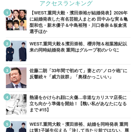
アクセスランキング
【WEST.重岡大毅・濱田崇裕が結婚発表】2026年
に結婚発表した有名芸能人まとめ 田中みな実＆亀
梨和也・新木優子＆中島裕翔・川口春奈＆板倉滉
選手ほか
WEST.重岡大毅＆濱田崇裕、櫻井翔＆相葉雅紀以
来の同時結婚発表 重岡はグループ初のパパに
佐藤二朗「33年間で初めて」妻との“ノロケ砲”に
反響続々「威力抜群」「奥様かっこいい」
熱湯をかけられ顔に火傷…非道なカリスマ店長に
立ち向かう準備を開始！【醜い私があなたになる
まで #15】
WEST.重岡大毅・濱田崇裕、結婚を同時発表 重岡
は第1子誕生伝える「決して当たり前ではない、尊