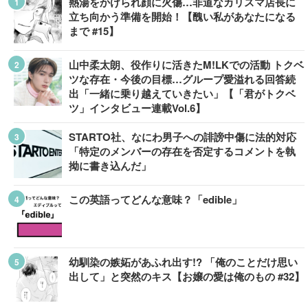
熱湯をかけられ顔に火傷…非道なカリスマ店長に
立ち向かう準備を開始！【醜い私があなたになる
まで #15】
山中柔太朗、役作りに活きたM!LKでの活動 トクベ
ツな存在・今後の目標…グループ愛溢れる回答続
出「一緒に乗り越えていきたい」【「君がトクベ
ツ」インタビュー連載Vol.6】
STARTO社、なにわ男子への誹謗中傷に法的対応
「特定のメンバーの存在を否定するコメントを執
拗に書き込んだ」
この英語ってどんな意味？「edible」
幼馴染の嫉妬があふれ出す!? 「俺のことだけ思い
出して」と突然のキス【お嬢の愛は俺のもの #32】