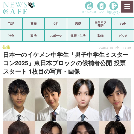
当たる占い師
占い
登録•
ログイン
マイルーム
面白ネタ
ホーム
TOP
芸能
女性
恋愛
お金
雑学
社会
政治
社会
政治
スポーツ
健康・生活
動物
グルメ
経済
海外
芸能
2025.8.15（金） 18:30
日本一のイケメン中学生「男子中学生ミスター
芸能
スポーツ
コン2025」東日本ブロックの候補者公開 投票
スタート 1枚目の写真・画像
恋愛
ビックリ
コメントポスト
アリ／ナシ
リリース
ショップ
登録・ログイン/マイルーム